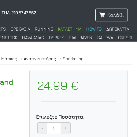
ΤΗΛ: 210 57 47 562
Καλάθι
RTS
ΟΡΕΙΒΑΣΙΑ
RUNNING
ΚΑΤΑΣΤΗΜΑ
HOW TO
ΔΩΡΟΚΑΡΤΑ
KENSTOCK
HAVAIANAS
OSPREY
FJALLRAVEN
SALEWA
CRESSI
> Μάσκες
> Αναπνευστήρες
> Snorkeling
land
24.99 €
Επιλέξτε Ποσότητα:
-
+