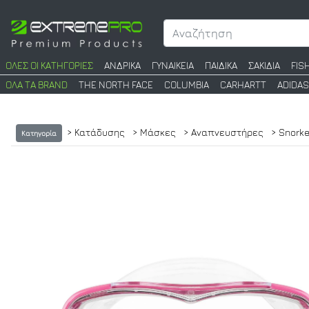
ΟΛΕΣ ΟΙ ΚΑΤΗΓΟΡΙΕΣ
ΑΝΔΡΙΚΑ
ΓΥΝΑΙΚΕΙΑ
ΠΑΙΔΙΚΑ
ΣΑΚΙΔΙΑ
FIS
ΟΛΑ ΤΑ BRAND
THE NORTH FACE
COLUMBIA
CARHARTT
ADIDAS
> Κατάδυσης
> Μάσκες
> Αναπνευστήρες
> Snorke
Κατηγορία