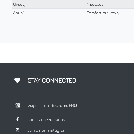
Όγκος
Μεσαίος
Λουρί
Comfort σιλικόνη
STAY CONNECTED
Γνωρίστε το
ExtremePRO
Join us on Facebook
Join us on Instagram