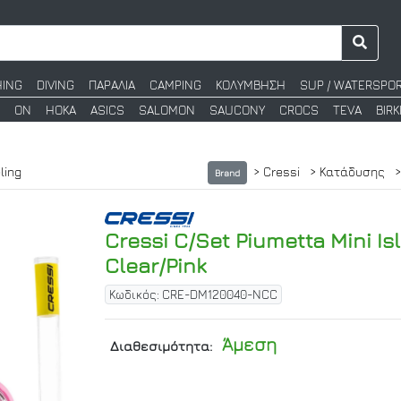
HING
DIVING
ΠΑΡΑΛΙΑ
CAMPING
ΚΟΛΥΜΒΗΣΗ
SUP / WATERSPO
ON
HOKA
ASICS
SALOMON
SAUCONY
CROCS
TEVA
BIR
ling
> Cressi
> Κατάδυσης
Brand
Cressi C/Set Piumetta Mini Is
Clear/Pink
Κωδικός: CRE-DM120040-NCC
Άμεση
Διαθεσιμότητα: