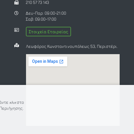
210 57 73 143
Δευ-Παρ: 09:00-21:00
Σαβ: 09:00-17:00
Στοιχεία Εταιρείας
Λεωφόρος Κωνσταντινουπόλεως 53, Περιστέρι.
Κάντε
κλικ
στο
Περιήγησης.