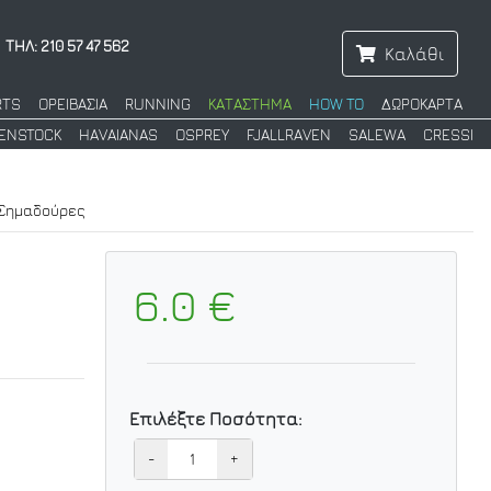
ΤΗΛ: 210 57 47 562
Καλάθι
RTS
ΟΡΕΙΒΑΣΙΑ
RUNNING
ΚΑΤΑΣΤΗΜΑ
HOW TO
ΔΩΡΟΚΑΡΤΑ
KENSTOCK
HAVAIANAS
OSPREY
FJALLRAVEN
SALEWA
CRESSI
 Σημαδούρες
6.0 €
Επιλέξτε Ποσότητα:
-
+