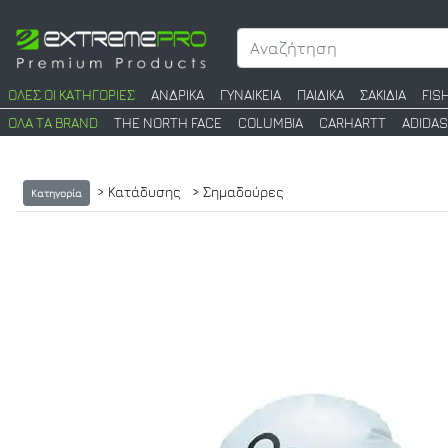
ΟΛΕΣ ΟΙ ΚΑΤΗΓΟΡΙΕΣ
ΑΝΔΡΙΚΑ
ΓΥΝΑΙΚΕΙΑ
ΠΑΙΔΙΚΑ
ΣΑΚΙΔΙΑ
FIS
ΟΛΑ ΤΑ BRAND
THE NORTH FACE
COLUMBIA
CARHARTT
ADIDAS
> Κατάδυσης
> Σημαδούρες
Κατηγορία