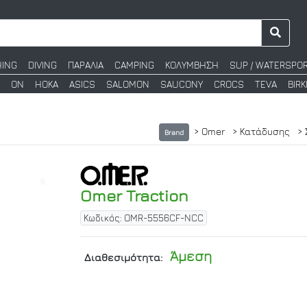
HING
DIVING
ΠΑΡΑΛΙΑ
CAMPING
ΚΟΛΥΜΒΗΣΗ
SUP / WATERSPO
ON
HOKA
ASICS
SALOMON
SAUCONY
CROCS
TEVA
BIR
> Omer
> Κατάδυσης
>
Brand
Omer Traction
Κωδικός: OMR-5556CF-NCC
Άμεση
Διαθεσιμότητα: