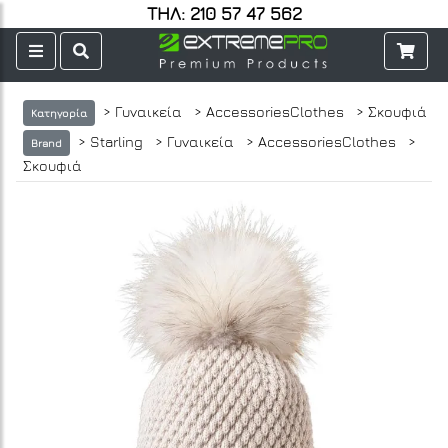
ΤΗΛ: 210 57 47 562
> Γυναικεία
> AccessoriesClothes
> Σκουφιά
Κατηγορία
> Starling
> Γυναικεία
> AccessoriesClothes
>
Brand
Σκουφιά