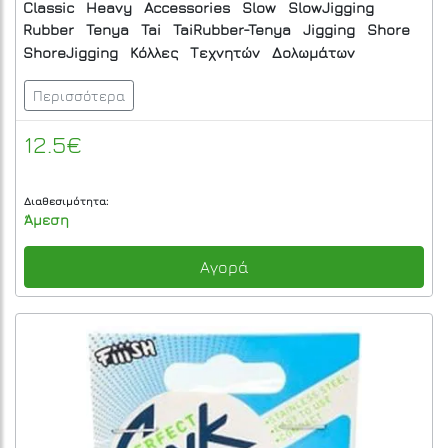
Classic
Heavy
Accessories
Slow
SlowJigging
Rubber
Tenya
Tai
TaiRubber-Tenya
Jigging
Shore
ShoreJigging
Κόλλες
Τεχνητών
Δολωμάτων
Περισσότερα
12.5€
Διαθεσιμότητα:
Άμεση
Αγορά