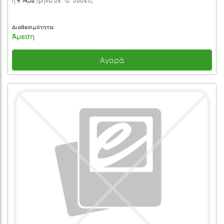
ή €
14,52
/μήνα σε
"12"
δόσεις
Διαθεσιμότητα:
Άμεση
Αγορά