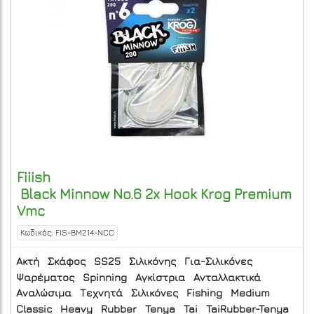
Fiiish
Black Minnow No.6 2x Hook Krog Premium
Vmc
Κωδικός: FIS-BM214-NCC
Ακτή
Σκάφος
SS25
Σιλικόνης
Για-Σιλικόνες
Ψαρέματος
Spinning
Αγκίστρια
Ανταλλακτικά
Αναλώσιμα
Τεχνητά
Σιλικόνες
Fishing
Medium
Classic
Heavy
Rubber
Tenya
Tai
TaiRubber-Tenya