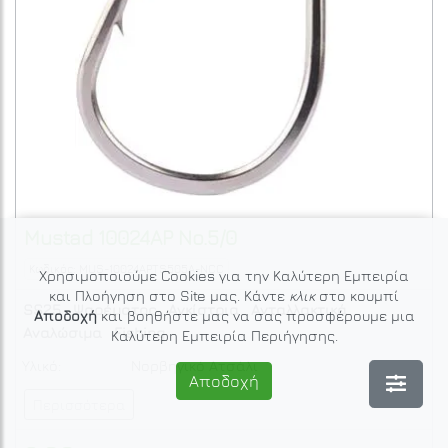
Mustad
10024AP No.5/0
Κωδικός: MUS-10024APTS505A-NCC
Χρησιμοποιούμε Cookies για την Καλύτερη Εμπειρία
και Πλοήγηση στο Site μας. Κάντε
κλικ
στο κουμπί
SS25
Ψαρέματος
Αγκίστρια
Ανταλλακτικά
Αποδοχή
και βοηθήστε μας να σας προσφέρουμε μια
Αναλώσιμα
Fishing
Καλύτερη Εμπειρία Περιήγησης.
Υλικό:
Νορβηγικό Ατσάλι
Αποδοχή
Περισσότερα