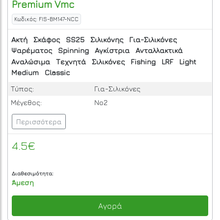
Premium Vmc
Κωδικός: FIS-BM147-NCC
Ακτή
Σκάφος
SS25
Σιλικόνης
Για-Σιλικόνες
Ψαρέματος
Spinning
Αγκίστρια
Ανταλλακτικά
Αναλώσιμα
Τεχνητά
Σιλικόνες
Fishing
LRF
Light
Medium
Classic
Τύπος:
Για-Σιλικόνες
Μέγεθος:
No2
Περισσότερα
4.5€
Διαθεσιμότητα:
Άμεση
Αγορά