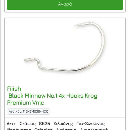
Αγορά
Fiiish
Black Minnow No.1 4x Hooks Krog
Premium Vmc
Κωδικός: FIS-BM038-NCC
Ακτή
Σκάφος
SS25
Σιλικόνης
Για-Σιλικόνες
Ψαρέματος
Spinning
Αγκίστρια
Ανταλλακτικά