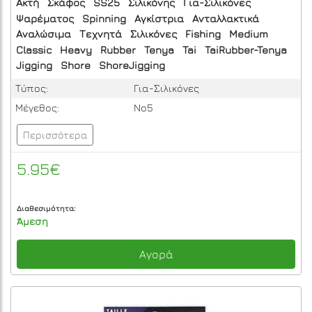
Ακτή
Σκάφος
SS25
Σιλικόνης
Για-Σιλικόνες
Ψαρέματος
Spinning
Αγκίστρια
Ανταλλακτικά
Αναλώσιμα
Τεχνητά
Σιλικόνες
Fishing
Medium
Classic
Heavy
Rubber
Tenya
Tai
TaiRubber-Tenya
Jigging
Shore
ShoreJigging
Τύπος:
Για-Σιλικόνες
Μέγεθος:
No5
Περισσότερα
5.95€
Διαθεσιμότητα:
Άμεση
Αγορά