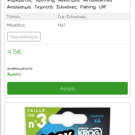
Αναλώσιμα
Τεχνητά
Σιλικόνες
Fishing
LRF
Τύπος:
Για-Σιλικόνες
Μέγεθος:
No1
Περισσότερα
4.5€
Διαθεσιμότητα:
Άμεση
Αγορά