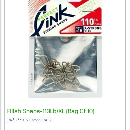
Fiiish
Snaps-110Lb/XL (Bag Of 10)
Κωδικός: FIS-GAM382-NCC