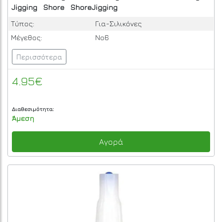
Jigging
Shore
ShoreJigging
Τύπος:
Για-Σιλικόνες
Μέγεθος:
No6
Περισσότερα
4.95€
Διαθεσιμότητα:
Άμεση
Αγορά