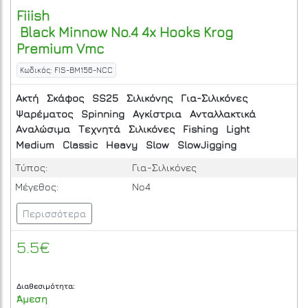
Fiiish
Black Minnow No.4 4x Hooks Krog
Premium Vmc
Κωδικός: FIS-BM156-NCC
Ακτή
Σκάφος
SS25
Σιλικόνης
Για-Σιλικόνες
Ψαρέματος
Spinning
Αγκίστρια
Ανταλλακτικά
Αναλώσιμα
Τεχνητά
Σιλικόνες
Fishing
Light
Medium
Classic
Heavy
Slow
SlowJigging
Τύπος:
Για-Σιλικόνες
Μέγεθος:
No4
Περισσότερα
5.5€
Διαθεσιμότητα:
Άμεση