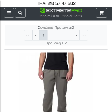
ΤΗΛ: 210 57 47 562
Συνολικά Προιόντα:
2
1
<<
<
>
>>
Προβολή:
1
-
2