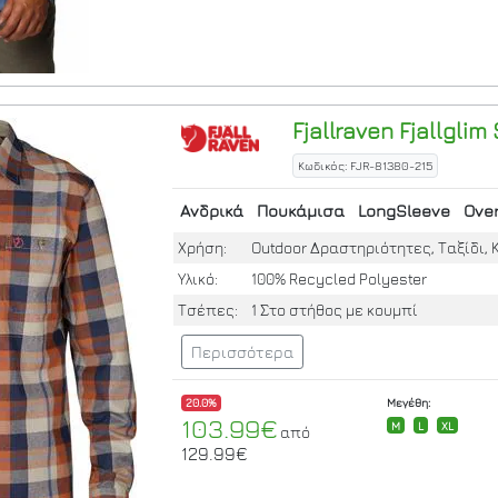
Fjallraven
Fjallglim 
Κωδικός: FJR-81380-215
Ανδρικά
Πουκάμισα
LongSleeve
Over
Χρήση:
Outdoor Δραστηριότητες, Ταξίδι, 
Υλικό:
100% Recycled Polyester
Τσέπες:
1 Στο στήθος με κουμπί
Περισσότερα
20.0%
Μεγέθη:
103.99€
M
L
XL
από
129.99€