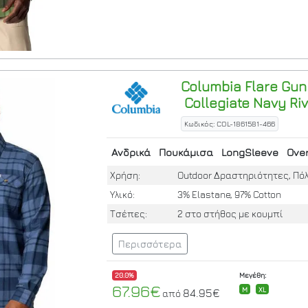
Columbia
Flare Gun
Collegiate Navy Riv
Κωδικός: COL-1861581-466
Ανδρικά
Πουκάμισα
LongSleeve
Over
Χρήση:
Outdoor Δραστηριότητες, Πό
Υλικό:
3% Elastane, 97% Cotton
Τσέπες:
2 στο στήθος με κουμπί
Περισσότερα
20.0%
Μεγέθη:
67.96€
M
XL
84.95€
από