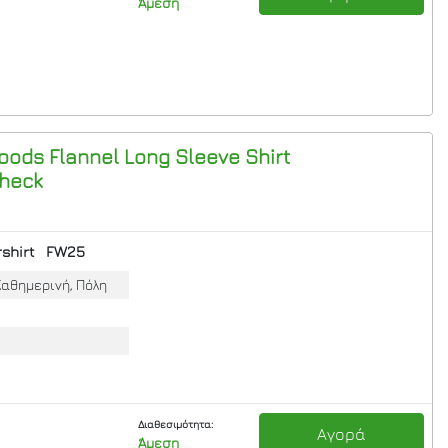
Άμεση
oods Flannel Long Sleeve Shirt
Check
shirt
FW25
Καθημερινή, Πόλη
Διαθεσιμότητα:
Αγορά
Άμεση