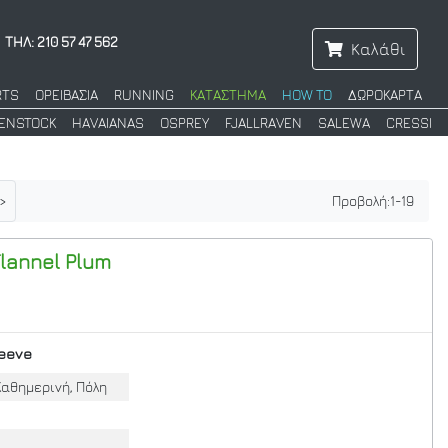
ΤΗΛ: 210 57 47 562
Καλάθι
RTS
ΟΡΕΙΒΑΣΙΑ
RUNNING
ΚΑΤΑΣΤΗΜΑ
HOW TO
ΔΩΡΟΚΑΡΤΑ
KENSTOCK
HAVAIANAS
OSPREY
FJALLRAVEN
SALEWA
CRESSI
>
Προβολή:
1
-
19
lannel
Plum
eeve
Καθημερινή, Πόλη