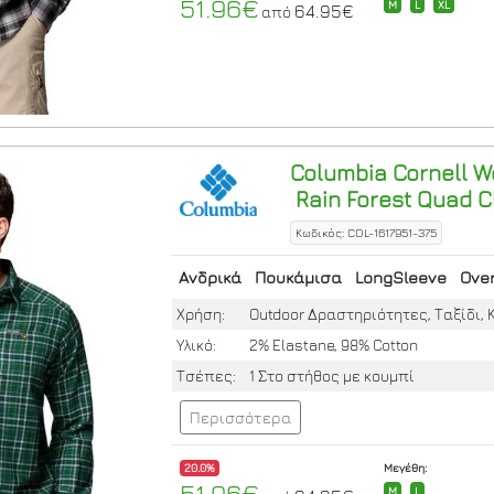
51.96€
M
L
XL
64.95€
από
Columbia
Cornell W
Rain Forest Quad 
Κωδικός: COL-1617951-375
Ανδρικά
Πουκάμισα
LongSleeve
Over
Χρήση:
Outdoor Δραστηριότητες, Ταξίδι, 
Υλικό:
2% Elastane, 98% Cotton
Τσέπες:
1 Στο στήθος με κουμπί
Περισσότερα
20.0%
Μεγέθη:
51.96€
M
L