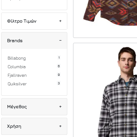
Φίλτρο Τιμών
Min
Max
Brands
1
Billabong
6
Columbia
9
Fjallraven
3
Quiksilver
Μέγεθος
11
M
Χρήση
13
L