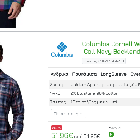
Columbia
Cornell W
Coll Navy Backland
Κωδικός: COL-1617951-470
Ανδρικά
Πουκάμισα
LongSleeve
Over
Χρήση:
Outdoor Δραστηριότητες, Ταξίδι, 
Υλικό:
2% Elastane, 98% Cotton
Τσέπες:
1 Στο στήθος με κουμπί
Περισσότερα
20.0%
Μεγέθη:
51.96€
M
64.95€
από