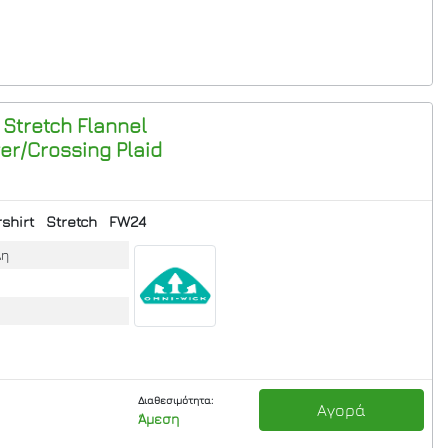
 Stretch Flannel
er/Crossing Plaid
shirt
Stretch
FW24
λη
Διαθεσιμότητα:
Αγορά
Άμεση