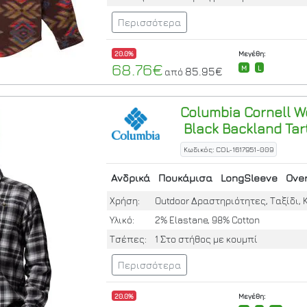
Περισσότερα
20.0%
Μεγέθη:
68.76€
M
L
85.95€
από
Columbia
Cornell W
Black Backland Tar
Κωδικός: COL-1617951-009
Ανδρικά
Πουκάμισα
LongSleeve
Over
Χρήση:
Outdoor Δραστηριότητες, Ταξίδι, 
Υλικό:
2% Elastane, 98% Cotton
Τσέπες:
1 Στο στήθος με κουμπί
Περισσότερα
20.0%
Μεγέθη: