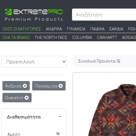
ΟΛΕΣ ΟΙ ΚΑΤΗΓΟΡΙΕΣ
ΑΝΔΡΙΚΑ
ΓΥΝΑΙΚΕΙΑ
ΠΑΙΔΙΚΑ
ΣΑΚΙΔΙΑ
FIS
ΟΛΑ ΤΑ BRAND
THE NORTH FACE
COLUMBIA
CARHARTT
ADIDAS
Συνολικά Προιόντα:
19
Ανδρικά
Πουκάμισα
Overshirt
Διαθεσιμότητα
19
Άμεση