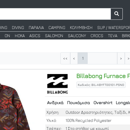
HING
DIVING
ΠΑΡΑΛΙΑ
CAMPING
ΚΟΛΥΜΒΗΣΗ
SUP / WATERSPO
ON
HOKA
ASICS
SALOMON
SAUCONY
CROCS
TEVA
BIR
1
<<
<
>
>
Billabong
Furnace F
Κωδικός: BIL-ABYFT00101-PSN0
Ανδρικά
Πουκάμισα
Overshirt
Longsl
Χρήση:
Outdoor Δραστηριότητες, Ταξίδι, 
Υλικό:
100% Recycled Polyester
Τσέπες:
1 Στο στήθος με κουμπί