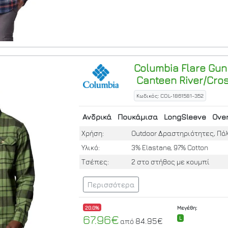
Columbia
Flare Gun
Canteen River/Cros
Κωδικός: COL-1861581-352
Ανδρικά
Πουκάμισα
LongSleeve
Over
Χρήση:
Outdoor Δραστηριότητες, Πό
Υλικό:
3% Elastane, 97% Cotton
Τσέπες:
2 στο στήθος με κουμπί
Περισσότερα
20.0%
Μεγέθη:
67.96€
L
84.95€
από