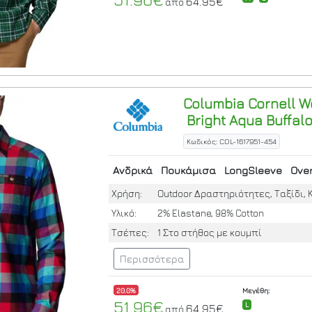
64.95€
από
Columbia
Cornell W
Bright Aqua Buffal
Κωδικός: COL-1617951-454
Ανδρικά
Πουκάμισα
LongSleeve
Over
Χρήση:
Outdoor Δραστηριότητες, Ταξίδι, 
Υλικό:
2% Elastane, 98% Cotton
Τσέπες:
1 Στο στήθος με κουμπί
Περισσότερα
20.0%
Μεγέθη:
51.96€
L
64.95€
από