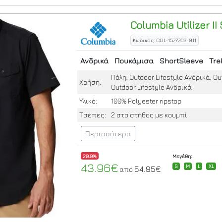
Columbia
Utilizer II
Κωδικός: COL-1577762-011
Ανδρικά
Πουκάμισα
ShortSleeve
Tre
Πόλη, Outdoor Lifestyle Ανδρικά, Out
Χρήση:
Outdoor Lifestyle Ανδρικά
Υλικό:
100% Polyester ripstop
Τσέπες:
2 στο στήθος με κουμπί
Περισσότερα
20.0%
Μεγέθη:
43.96€
S
M
L
XL
54.95€
από