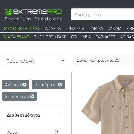
ΟΛΕΣ ΟΙ ΚΑΤΗΓΟΡΙΕΣ
ΑΝΔΡΙΚΑ
ΓΥΝΑΙΚΕΙΑ
ΠΑΙΔΙΚΑ
ΣΑΚΙΔΙΑ
FIS
ΟΛΑ ΤΑ BRAND
THE NORTH FACE
COLUMBIA
CARHARTT
ADIDAS
Συνολικά Προιόντα:
25
Ανδρικά
Πουκάμισα
ShortSleeve
Διαθεσιμότητα
25
Άμεση