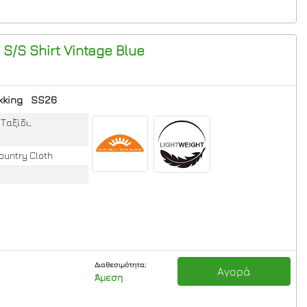
 S/S Shirt
Vintage Blue
kking
SS26
Ταξίδι,
ountry Cloth
Διαθεσιμότητα:
Αγορά
Άμεση