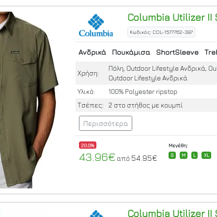
Columbia
Utilizer II
Κωδικός: COL-1577762-397
Ανδρικά
Πουκάμισα
ShortSleeve
Tre
Πόλη, Outdoor Lifestyle Ανδρικά, Out
Χρήση:
Outdoor Lifestyle Ανδρικά
Υλικό:
100% Polyester ripstop
Τσέπες:
2 στο στήθος με κουμπί
Περισσότερα
20.0%
Μεγέθη:
43.96€
S
M
L
XL
54.95€
από
Columbia
Utilizer II