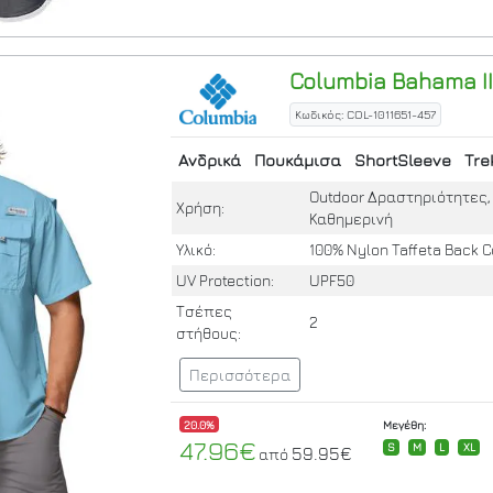
Columbia
Bahama II
Κωδικός: COL-1011651-457
Ανδρικά
Πουκάμισα
ShortSleeve
Tre
Outdoor Δραστηριότητες, 
Χρήση:
Καθημερινή
Υλικό:
100% Nylon Taffeta Back C
UV Protection:
UPF50
Τσέπες
2
στήθους:
Περισσότερα
20.0%
Μεγέθη:
47.96€
S
M
L
XL
59.95€
από