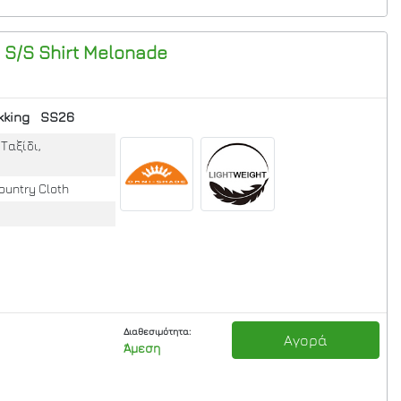
 S/S Shirt
Melonade
kking
SS26
Ταξίδι,
ountry Cloth
Διαθεσιμότητα:
Αγορά
Άμεση