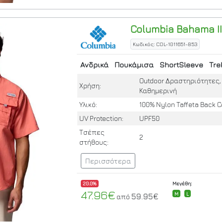
Columbia
Bahama II
Κωδικός: COL-1011651-853
Ανδρικά
Πουκάμισα
ShortSleeve
Tre
Outdoor Δραστηριότητες, 
Χρήση:
Καθημερινή
Υλικό:
100% Nylon Taffeta Back C
UV Protection:
UPF50
Τσέπες
2
στήθους:
Περισσότερα
20.0%
Μεγέθη:
47.96€
M
L
59.95€
από