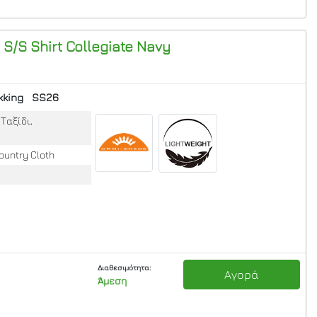
 S/S Shirt
Collegiate Navy
kking
SS26
Ταξίδι,
ountry Cloth
Διαθεσιμότητα:
Αγορά
Άμεση