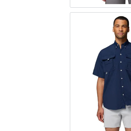
Stretch
11
SS26