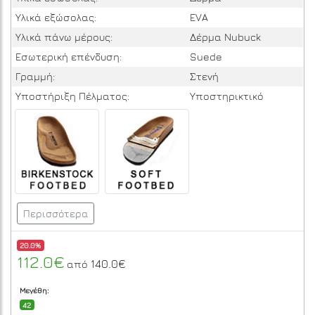
Υλικά εξώσολας:
EVA
Υλικά πάνω μέρους:
Δέρμα Nubuck
Εσωτερική επένδυση:
Suede
Γραμμή:
Στενή
Υποστήριξη Πέλματος:
Υποστηρικτικό
Περισσότερα
20.0%
112.0€
140.0€
από
Μεγέθη:
42