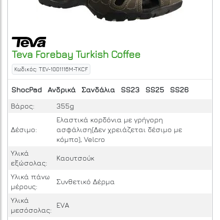
Teva
Forebay
Turkish Coffee
Κωδικός: TEV-1001116M-TKCF
ShocPad
Ανδρικά
Σανδάλια
SS23
SS25
SS26
Βάρος:
355g
Ελαστικά κορδόνια με γρήγορη
Δέσιμο:
ασφάλιση(Δεν χρειάζεται δέσιμο με
κόμπο), Velcro
Υλικά
Καουτσούκ
εξώσολας:
Υλικά πάνω
Συνθετικό Δέρμα
μέρους:
Υλικά
EVA
μεσόσολας: