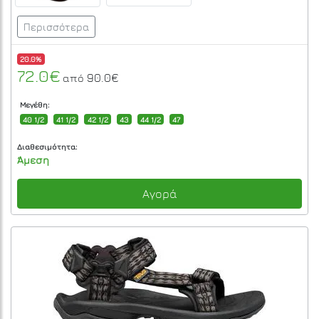
Περισσότερα
20.0%
72.0€
90.0€
από
Μεγέθη:
40 1/2
41 1/2
42 1/2
43
44 1/2
47
Διαθεσιμότητα:
Άμεση
Αγορά