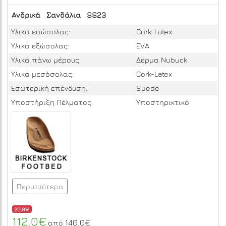
Ανδρικά
Σανδάλια
SS23
Υλικά εσώσολας:
Cork-Latex
Υλικά εξώσολας:
EVA
Υλικά πάνω μέρους:
Δέρμα Nubuck
Υλικά μεσόσολας:
Cork-Latex
Εσωτερική επένδυση:
Suede
Υποστήριξη Πέλματος:
Υποστηρικτικό
Περισσότερα
20.0%
112.0€
140.0€
από