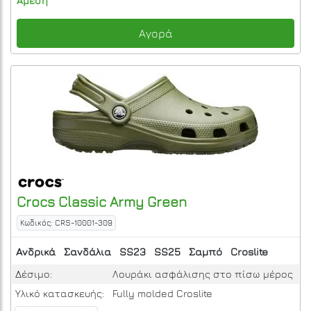
Άμεση
Αγορά
Crocs
Classic
Army Green
Κωδικός: CRS-10001-309
Ανδρικά
Σανδάλια
SS23
SS25
Σαμπό
Croslite
Δέσιμο:
Λουράκι ασφάλισης στο πίσω μέρος
Υλικό κατασκευής:
Fully molded Croslite