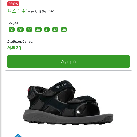
20.0%
84.0€
105.0€
από
Μεγέθη:
37
38
39
40
41
43
46
Διαθεσιμότητα:
Άμεση
Αγορά