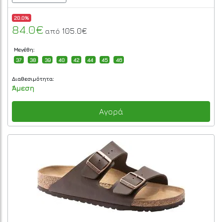
20.0%
84.0€
105.0€
από
Μεγέθη:
37
38
39
40
42
44
45
46
Διαθεσιμότητα:
Άμεση
Αγορά