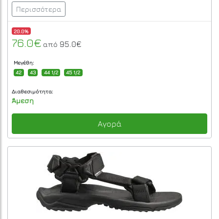
Περισσότερα
20.0%
76.0€
95.0€
από
Μεγέθη:
42
43
44 1/2
45 1/2
Διαθεσιμότητα:
Άμεση
Αγορά