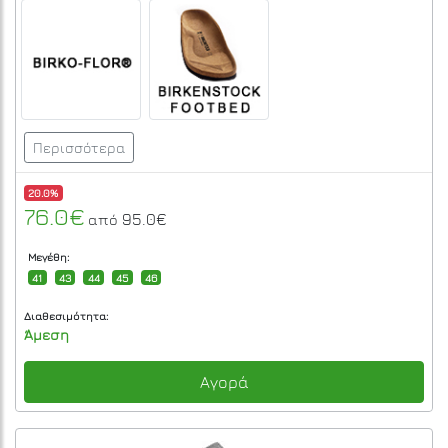
Περισσότερα
20.0%
76.0€
95.0€
από
Μεγέθη:
41
43
44
45
46
Διαθεσιμότητα:
Άμεση
Αγορά