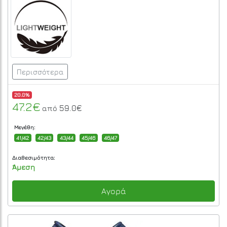
Περισσότερα
20.0%
47.2€
59.0€
από
Μεγέθη:
41/42
42/43
43/44
45/46
46/47
Διαθεσιμότητα:
Άμεση
Αγορά