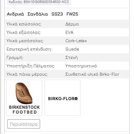
Κωδικός: BSK-101906900354600-NCC
Ανδρικά
Σανδάλια
SS23
FW25
Υλικά εσώσολας:
Δέρμα
Υλικά εξώσολας:
EVA
Υλικά μεσόσολας:
Cork-Latex
Εσωτερική επένδυση:
Suede
Γραμμή:
Στενή
Υποστήριξη Πέλματος:
Υποστηρικτικό
Yλικά πάνω μέρους:
Συνθετικό υλικό Birko-Flor
Περισσότερα