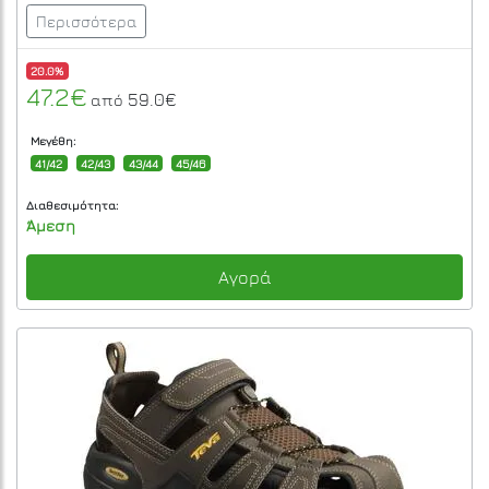
Περισσότερα
20.0%
47.2€
59.0€
από
Μεγέθη:
41/42
42/43
43/44
45/46
Διαθεσιμότητα:
Άμεση
Αγορά