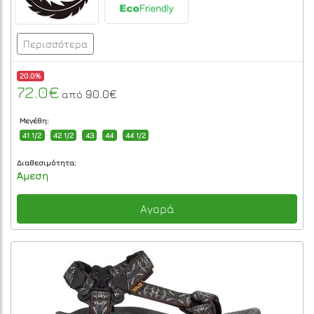
Περισσότερα
20.0%
72.0€
90.0€
από
Μεγέθη:
41 1/2
42 1/2
43
44
44 1/2
Διαθεσιμότητα:
Άμεση
Αγορά