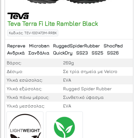
Teva
Terra Fi Lite
Rambler Black
Κωδικός: TEV-1001473M-RRBK
Repreve
Microban
RuggedSpiderRubber
ShocPad
Ανδρικά
Σανδάλια
QuickDry
SS23
SS25
SS26
Βάρος:
269g
Δέσιμο:
Σε τρία σημεία με Velcro
Υλικά εσώσολας:
EVA
Υλικά εξώσολας:
Rugged Spider Rubber
Υλικά πάνω μέρους:
Συνθετικό ύφασμα
Υλικά μεσόσολας:
EVA