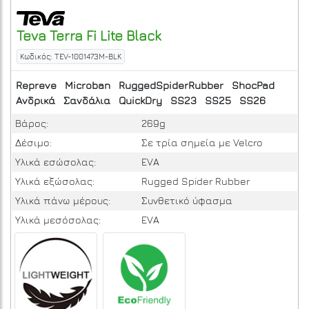
Teva
Terra Fi Lite
Black
Κωδικός: TEV-1001473M-BLK
Repreve
Microban
RuggedSpiderRubber
ShocPad
Ανδρικά
Σανδάλια
QuickDry
SS23
SS25
SS26
Βάρος:
269g
Δέσιμο:
Σε τρία σημεία με Velcro
Υλικά εσώσολας:
EVA
Υλικά εξώσολας:
Rugged Spider Rubber
Υλικά πάνω μέρους:
Συνθετικό ύφασμα
Υλικά μεσόσολας:
EVA