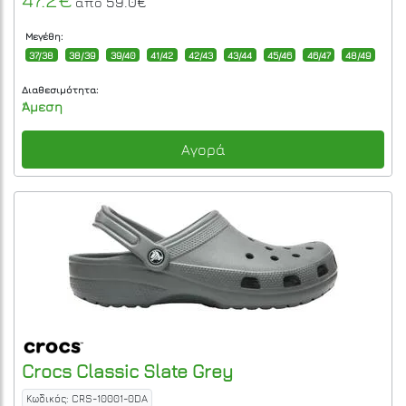
59.0€
από
Μεγέθη:
37/38
38/39
39/40
41/42
42/43
43/44
45/46
46/47
48/49
Διαθεσιμότητα:
Άμεση
Αγορά
Crocs
Classic
Slate Grey
Κωδικός: CRS-10001-0DA