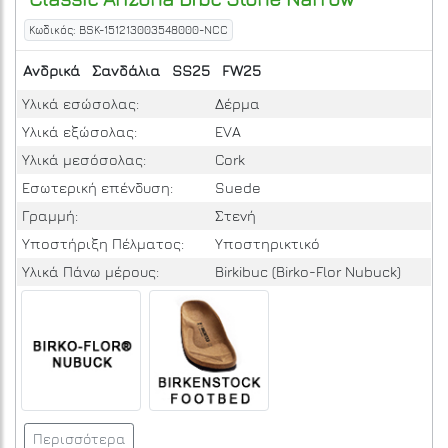
Κωδικός: BSK-151213003548000-NCC
Ανδρικά
Σανδάλια
SS25
FW25
Υλικά εσώσολας:
Δέρμα
Υλικά εξώσολας:
EVA
Υλικά μεσόσολας:
Cork
Εσωτερική επένδυση:
Suede
Γραμμή:
Στενή
Υποστήριξη Πέλματος:
Υποστηρικτικό
Υλικά Πάνω μέρους:
Birkibuc (Birko-Flor Nubuck)
Περισσότερα