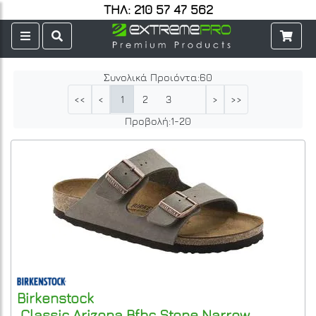
ΤΗΛ: 210 57 47 562
Συνολικά Προιόντα:
60
1
2
3
<<
<
>
>>
Προβολή:
1
-
20
Birkenstock
Classic Arizona Bfbc Stone Narrow