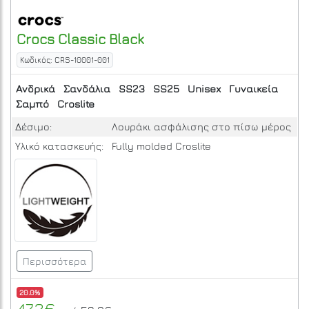
Crocs
Classic
Black
Κωδικός: CRS-10001-001
Ανδρικά
Σανδάλια
SS23
SS25
Unisex
Γυναικεία
Σαμπό
Croslite
Δέσιμο:
Λουράκι ασφάλισης στο πίσω μέρος
Υλικό κατασκευής:
Fully molded Croslite
Περισσότερα
20.0%
47.2€