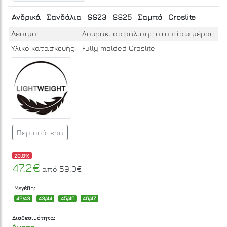
Ανδρικά
Σανδάλια
SS23
SS25
Σαμπό
Croslite
Δέσιμο:
Λουράκι ασφάλισης στο πίσω μέρος
Υλικό κατασκευής:
Fully molded Croslite
Περισσότερα
20.0%
47.2€
59.0€
από
Μεγέθη:
42/43
43/44
45/46
46/47
Διαθεσιμότητα: