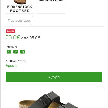
Περισσότερα
20.0%
76.0€
95.0€
από
Μεγέθη:
41
44
45
Διαθεσιμότητα:
Άμεση
Αγορά