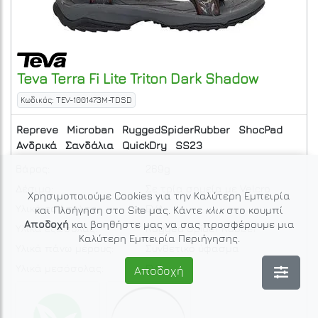
Teva
Terra Fi Lite
Triton Dark Shadow
Κωδικός: TEV-1001473M-TDSD
Repreve
Microban
RuggedSpiderRubber
ShocPad
Ανδρικά
Σανδάλια
QuickDry
SS23
Βάρος:
269g
Δέσιμο:
Σε τρία σημεία με Velcro
Χρησιμοποιούμε Cookies για την Καλύτερη Εμπειρία
Υλικά εσώσολας:
EVA
και Πλοήγηση στο Site μας. Κάντε
κλικ
στο κουμπί
Αποδοχή
και βοηθήστε μας να σας προσφέρουμε μια
Υλικά εξώσολας:
Rugged Spider Rubber
Καλύτερη Εμπειρία Περιήγησης.
Υλικά πάνω μέρους:
Συνθετικό ύφασμα
Υλικά μεσόσολας:
EVA
Αποδοχή