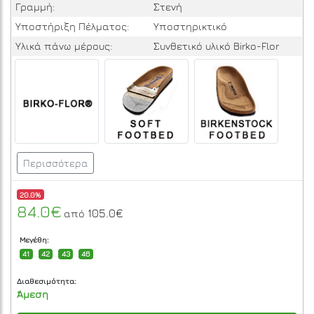
Γραμμή:
Στενή
Υποστήριξη Πέλματος:
Υποστηρικτικό
Yλικά πάνω μέρους:
Συνθετικό υλικό Birko-Flor
Περισσότερα
20.0%
84.0€
105.0€
από
Μεγέθη:
41
42
43
46
Διαθεσιμότητα:
Άμεση