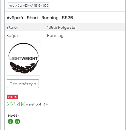
Κωδικός: ADI-KA4919-NCC
Ανδρικά
Short
Running
SS26
Υλικό:
100% Polyester
Χρήση:
Running
Περισσότερα
20.0%
22.4€
28.0€
από
Μεγέθη:
S
M