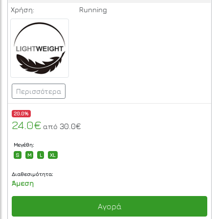
Χρήση:
Running
Περισσότερα
20.0%
24.0€
30.0€
από
Μεγέθη:
S
M
L
XL
Διαθεσιμότητα:
Άμεση
Αγορά