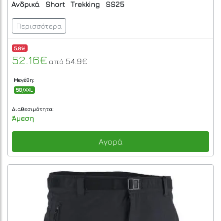
Ανδρικά
Short
Trekking
SS25
Περισσότερα
5.0%
52.16€
54.9€
από
Μεγέθη:
50/XXL
Διαθεσιμότητα:
Άμεση
Αγορά