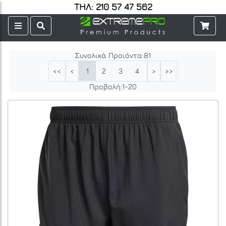
ΤΗΛ: 210 57 47 562
Συνολικά Προιόντα:
81
1
2
3
4
5
<<
<
>
>>
Προβολή:
1
-
20