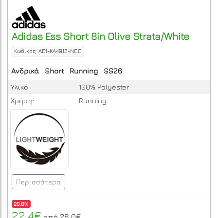
Adidas
Ess Short 8in
Olive Strata/White
Κωδικός: ADI-KA4913-NCC
Ανδρικά
Short
Running
SS26
Υλικό:
100% Polyester
Χρήση:
Running
Περισσότερα
20.0%
22.4€
28.0€
από