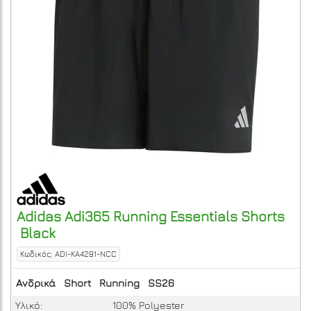
Adidas
Adi365 Running Essentials Shorts
Black
Κωδικός: ADI-KA4291-NCC
Ανδρικά
Short
Running
SS26
Υλικό:
100% Polyester