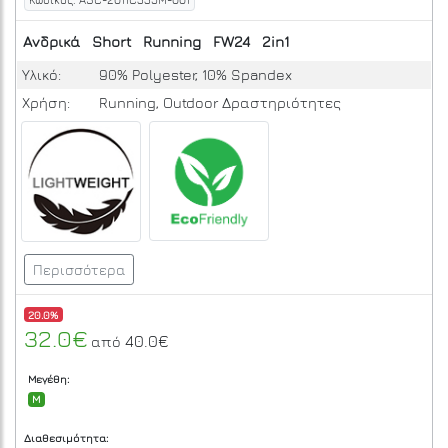
Κωδικός: ASC-2011C335M-001
Ανδρικά
Short
Running
FW24
2in1
Υλικό:
90% Polyester, 10% Spandex
Χρήση:
Running, Outdoor Δραστηριότητες
Περισσότερα
20.0%
32.0€
40.0€
από
Μεγέθη:
M
Διαθεσιμότητα: