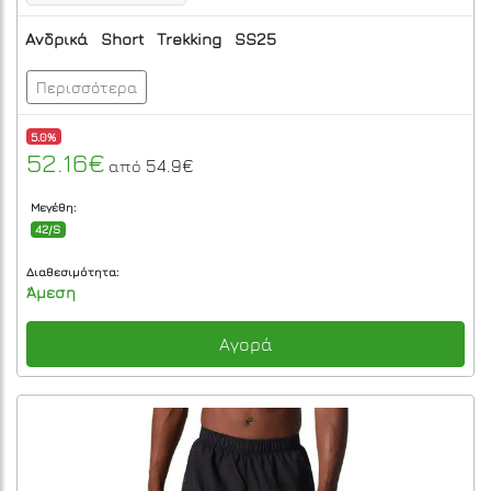
Ανδρικά
Short
Trekking
SS25
Περισσότερα
5.0%
52.16€
54.9€
από
Μεγέθη:
42/S
Διαθεσιμότητα:
Άμεση
Αγορά