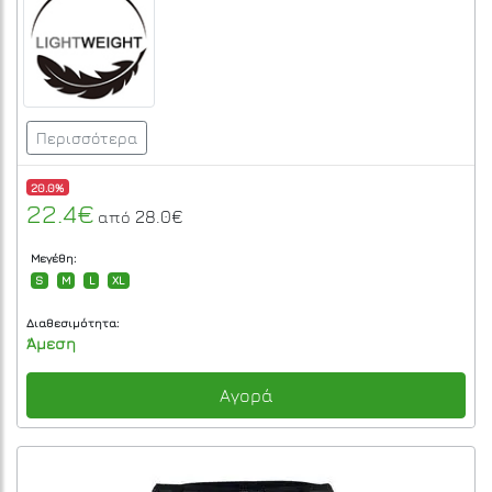
Περισσότερα
20.0%
22.4€
28.0€
από
Μεγέθη:
S
M
L
XL
Διαθεσιμότητα:
Άμεση
Αγορά