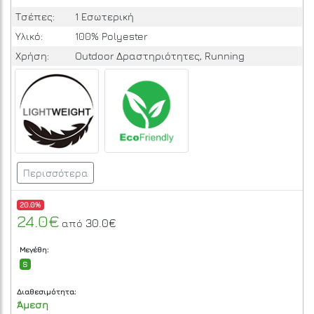
Τσέπες:
1 Εσωτερική
Υλικό:
100% Polyester
Χρήση:
Outdoor Δραστηριότητες, Running
Περισσότερα
20.0%
24.0€
30.0€
από
Μεγέθη:
S
Διαθεσιμότητα:
Άμεση