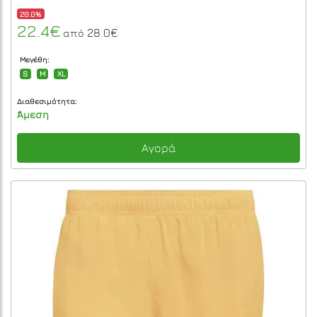
20.0%
22.4€
28.0€
από
Μεγέθη:
S
M
XL
Διαθεσιμότητα:
Άμεση
Αγορά