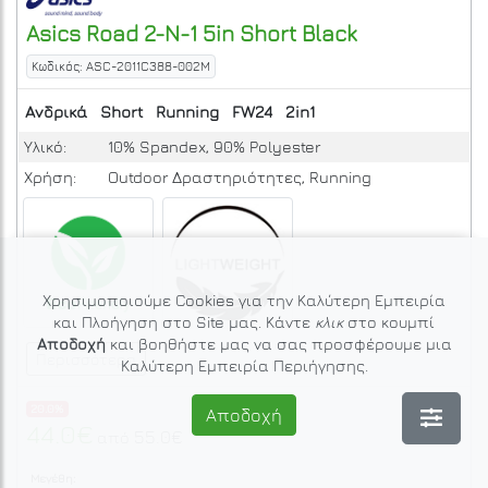
Asics
Road 2-N-1 5in Short
Black
Κωδικός: ASC-2011C388-002M
Ανδρικά
Short
Running
FW24
2in1
Υλικό:
10% Spandex, 90% Polyester
Χρήση:
Outdoor Δραστηριότητες, Running
Χρησιμοποιούμε Cookies για την Καλύτερη Εμπειρία
και Πλοήγηση στο Site μας. Κάντε
κλικ
στο κουμπί
Αποδοχή
και βοηθήστε μας να σας προσφέρουμε μια
Περισσότερα
Καλύτερη Εμπειρία Περιήγησης.
20.0%
Αποδοχή
44.0€
55.0€
από
Μεγέθη: