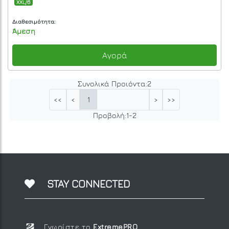
XXL/6
Διαθεσιμότητα:
Άμεση
Αγορά
Συνολικά Προιόντα:
2
1
<<
<
>
>>
Προβολή:
1
-
2
STAY CONNECTED
Γνωρίστε το
ExtremePRO