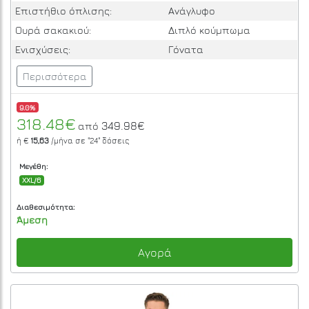
Επιστήθιο όπλισης:
Ανάγλυφο
Ουρά σακακιού:
Διπλό κούμπωμα
Ενισχύσεις:
Γόνατα
Περισσότερα
9.0%
318.48€
349.98€
από
ή €
15,63
/μήνα σε
"24"
δόσεις
Μεγέθη:
XXL/6
Διαθεσιμότητα:
Άμεση
Αγορά