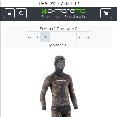
ΤΗΛ: 210 57 47 562
Συνολικά Προιόντα:
2
1
<<
<
>
>>
Προβολή:
1
-
2