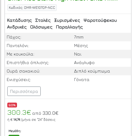
Κωδικός: OMR-WE107GP-NCC
Κατάδυσης
Στολές
Ξυρισμένες
Ψαροτούφεκου
Ανδρικές
Ολόσωμες
Παραλλαγής
Πάχος:
7mm
Παντελόνι:
Μέσης
Με κουκούλα:
Ναι
Επιστήθιο όπλισης:
Ανάγλυφο
Ουρά σακακιού:
Διπλό κούμπωμα
Ενισχύσεις:
Γόνατα
Περισσότερα
9.0%
300.3€
330.0€
από
ή €
14,74
/μήνα σε
"24"
δόσεις
Μεγέθη: