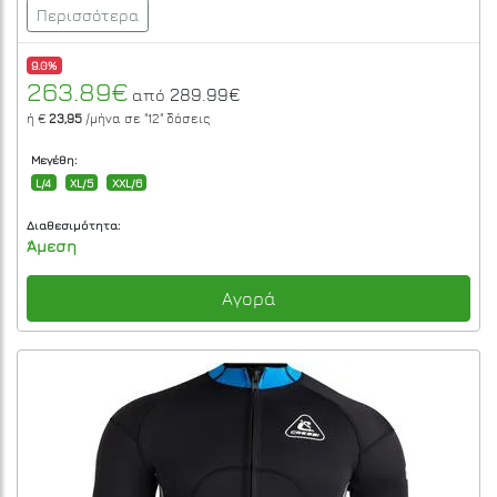
Περισσότερα
9.0%
263.89€
289.99€
από
ή €
23,95
/μήνα σε
"12"
δόσεις
Μεγέθη:
L/4
XL/5
XXL/6
Διαθεσιμότητα:
Άμεση
Αγορά