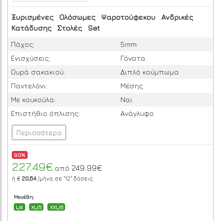
Ξυρισμένες
Ολόσωμες
Ψαροτούφεκου
Ανδρικές
Κατάδυσης
Στολές
Set
Πάχος:
5mm
Ενισχύσεις:
Γόνατα
Ουρά σακακιού:
Διπλό κούμπωμα
Παντελόνι:
Μέσης
Με κουκούλα:
Ναι
Επιστήθιο όπλισης:
Ανάγλυφο
Περισσότερα
9.0%
227.49€
249.99€
από
ή €
20,64
/μήνα σε
"12"
δόσεις
Μεγέθη:
L/4
XL/5
XXL/6