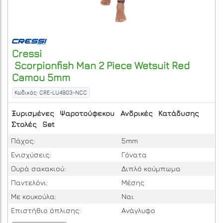
Cressi
Scorpionfish Man 2 Piece Wetsuit Red
Camou 5mm
Κωδικός: CRE-LU4903-NCC
Ξυρισμένες
Ψαροτούφεκου
Ανδρικές
Κατάδυσης
Στολές
Set
Πάχος:
5mm
Ενισχύσεις:
Γόνατα
Ουρά σακακιού:
Διπλό κούμπωμα
Παντελόνι:
Μέσης
Με κουκούλα:
Ναι
Επιστήθιο όπλισης:
Ανάγλυφο