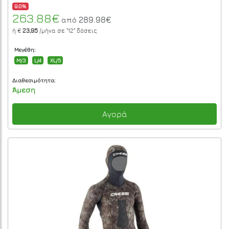
9.0%
263.88€
289.98€
από
ή €
23,95
/μήνα σε
"12"
δόσεις
Μεγέθη:
M/3
L/4
XL/5
Διαθεσιμότητα:
Άμεση
Αγορά