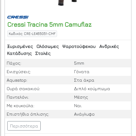
Cressi
Tracina 5mm
Camuflaz
Κωδικός: CRE-LE465051-CMF
Ξυρισμένες
Ολόσωμες
Ψαροτούφεκου
Ανδρικές
Κατάδυσης
Στολές
Πάχος:
5mm
Ενισχύσεις:
Γόνατα
Aquastop:
Στα άκρα
Ουρά σακακιού:
Διπλό κούμπωμα
Παντελόνι:
Μέσης
Με κουκούλα:
Ναι
Επιστήθιο όπλισης:
Ανάγλυφο
Περισσότερα