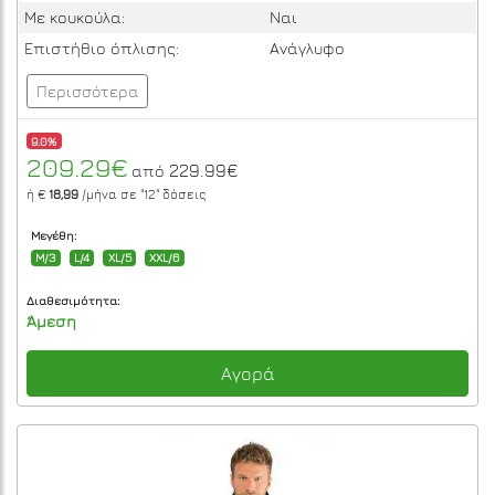
Με κουκούλα:
Ναι
Επιστήθιο όπλισης:
Ανάγλυφο
Περισσότερα
9.0%
209.29€
229.99€
από
ή €
18,99
/μήνα σε
"12"
δόσεις
Μεγέθη:
M/3
L/4
XL/5
XXL/6
Διαθεσιμότητα:
Άμεση
Αγορά