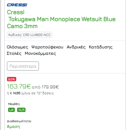
Cressi
Tokugawa Man Monopiece Wetsuit Blue
Camo 3mm
Κωδικός: CRE-LU4900-NCC
Ολόσωμες
Ψαροτούφεκου
Ανδρικές
Κατάδυσης
Στολές
Μονοκόμματες
Περισσότερα
9.0%
163.79€
179.99€
από
ή €
14,86
/μήνα σε
"12"
δόσεις
Μεγέθη:
L/4
XL/5
Διαθεσιμότητα:
Άμεση