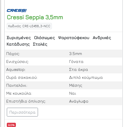
Cressi
Seppia 3,5mm
Κωδικός: CRE-LE468_3-NCC
Ξυρισμένες
Ολόσωμες
Ψαροτούφεκου
Ανδρικές
Κατάδυσης
Στολές
Πάχος:
3.5mm
Ενισχύσεις:
Γόνατα
Aquastop:
Στα άκρα
Ουρά σακακιού:
Διπλό κούμπωμα
Παντελόνι:
Μέσης
Με κουκούλα:
Ναι
Επιστήθιο όπλισης:
Ανάγλυφο
Περισσότερα
9.0%