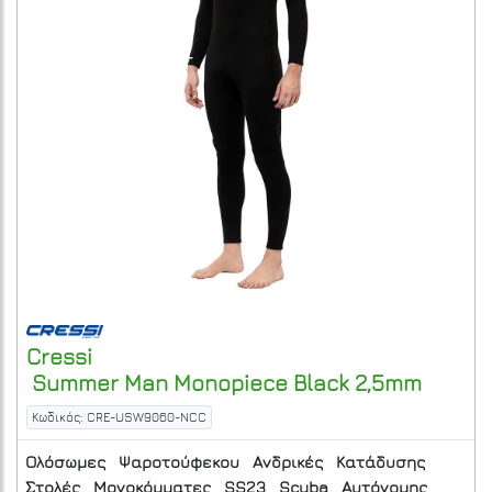
Cressi
Summer Man Monopiece Black 2,5mm
Κωδικός: CRE-USW9060-NCC
Ολόσωμες
Ψαροτούφεκου
Ανδρικές
Κατάδυσης
Στολές
Μονοκόμματες
SS23
Scuba
Αυτόνομης