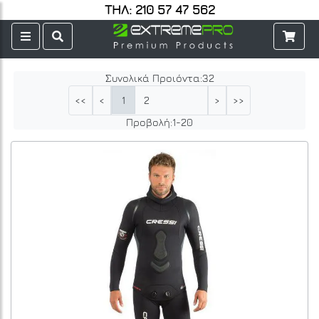
ΤΗΛ: 210 57 47 562
Συνολικά Προιόντα:
32
1
2
<<
<
>
>>
Προβολή:
1
-
20