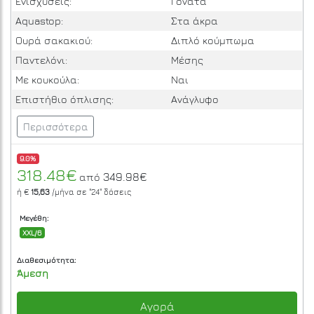
Ενισχύσεις:
Γόνατα
Aquastop:
Στα άκρα
Ουρά σακακιού:
Διπλό κούμπωμα
Παντελόνι:
Μέσης
Με κουκούλα:
Ναι
Επιστήθιο όπλισης:
Ανάγλυφο
Περισσότερα
9.0%
318.48€
349.98€
από
ή €
15,63
/μήνα σε
"24"
δόσεις
Μεγέθη:
XXL/6
Διαθεσιμότητα:
Άμεση
Αγορά