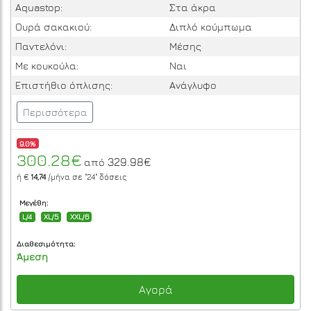
Aquastop:
Στα άκρα
Ουρά σακακιού:
Διπλό κούμπωμα
Παντελόνι:
Μέσης
Με κουκούλα:
Ναι
Επιστήθιο όπλισης:
Ανάγλυφο
Περισσότερα
9.0%
300.28€
329.98€
από
ή €
14,74
/μήνα σε
"24"
δόσεις
Μεγέθη:
L/4
XL/5
XXL/6
Διαθεσιμότητα:
Άμεση
Αγορά