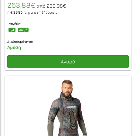
263.88€
289.98€
από
ή €
23,95
/μήνα σε
"12"
δόσεις
Μεγέθη:
L/4
XXL/6
Διαθεσιμότητα:
Άμεση
Αγορά