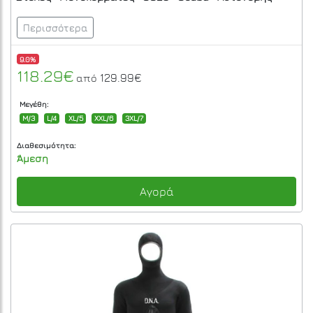
Περισσότερα
9.0%
118.29€
129.99€
από
Μεγέθη:
M/3
L/4
XL/5
XXL/6
3XL/7
Διαθεσιμότητα:
Άμεση
Αγορά