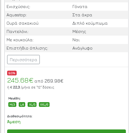
Ενισχύσεις:
Γόνατα
Aquastop:
Στα άκρα
Ουρά σακακιού:
Διπλό κούμπωμα
Παντελόνι:
Μέσης
Με κουκούλα:
Ναι
Επιστήθιο όπλισης:
Ανάγλυφο
Περισσότερα
9.0%
245.68€
269.98€
από
ή €
22,3
/μήνα σε
"12"
δόσεις
Μεγέθη:
M/3
L/4
XL/5
XXL/6
Διαθεσιμότητα:
Άμεση