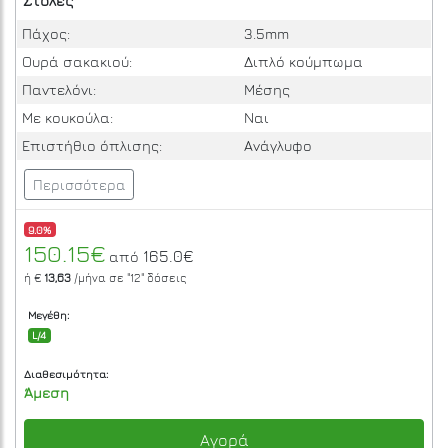
Στολές
Πάχος:
3.5mm
Ουρά σακακιού:
Διπλό κούμπωμα
Παντελόνι:
Μέσης
Με κουκούλα:
Ναι
Επιστήθιο όπλισης:
Ανάγλυφο
Περισσότερα
9.0%
150.15€
165.0€
από
ή €
13,63
/μήνα σε
"12"
δόσεις
Μεγέθη:
L/4
Διαθεσιμότητα:
Άμεση
Αγορά