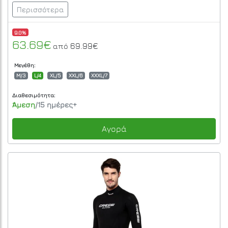
Περισσότερα
9.0%
63.69€
69.99€
από
Μεγέθη:
M/3
L/4
XL/5
XXL/6
XXXL/7
Διαθεσιμότητα:
Άμεση
/15 ημέρες+
Αγορά