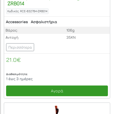
ZRB014
Κωδικός: RCE-832784-ZRB014
Accessories
Ασφαλιστήρια
Βάρος:
106g
Αντοχή:
35KN
Περισσότερα
21.0€
Διαθεσιμότητα:
1 έως 3 ημέρες
Αγορά