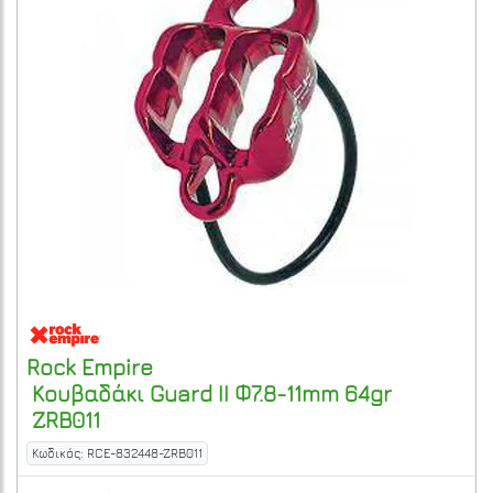
Rock Empire
Κουβαδάκι Guard II Φ7.8-11mm 64gr
ZRB011
Κωδικός: RCE-832448-ZRB011