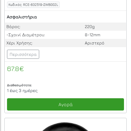
Κωδικός: RCE-832519-ZWB002L
Ασφαλιστήρια
Βάρος:
220g
-Σχοινί Διαμέτρου:
8-12mm
Χέρι Χρήσης:
Αριστερό
Περισσότερα
67.8€
Διαθεσιμότητα:
1 έως 3 ημέρες
Αγορά