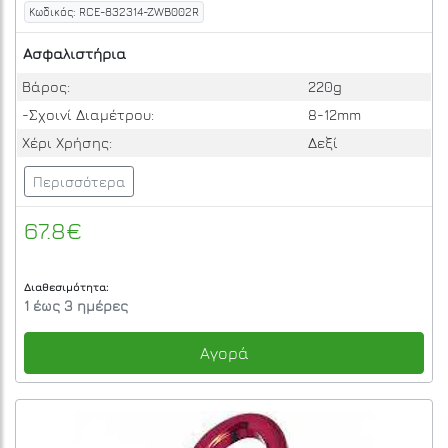
Κωδικός: RCE-832314-ZWB002R
Ασφαλιστήρια
Βάρος:
220g
-Σχοινί Διαμέτρου:
8-12mm
Χέρι Χρήσης:
Δεξί
Περισσότερα
67.8€
Διαθεσιμότητα:
1 έως 3 ημέρες
Αγορά