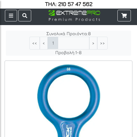
ΤΗΛ: 210 57 47 562
Συνολικά Προιόντα:
8
1
<<
<
>
>>
Προβολή:
1
-
8