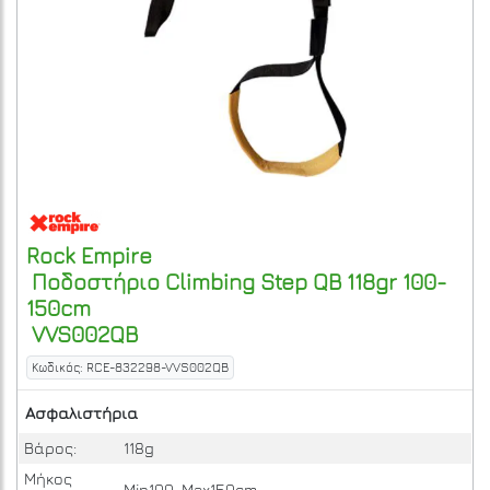
Rock Empire
Ποδοστήριο Climbing Step QB 118gr 100-
150cm
VVS002QB
Κωδικός: RCE-832298-VVS002QB
Ασφαλιστήρια
Βάρος:
118g
Μήκος
Min100-Max150cm