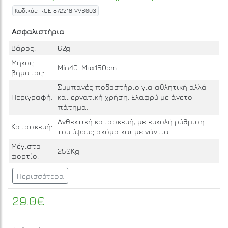
Κωδικός: RCE-872218-VVS003
Ασφαλιστήρια
Βάρος:
62g
Μήκος
Min40-Max150cm
βήματος:
Συμπαγές ποδοστήριο για αθλητική αλλά
Περιγραφή:
και εργατική χρήση. Ελαφρύ με άνετο
πάτημα.
Ανθεκτική κατασκευή, με ευκολή ρύθμιση
Κατασκευή:
του ύψους ακόμα και με γάντια
Μέγιστο
250Kg
φορτίο:
Περισσότερα
29.0€