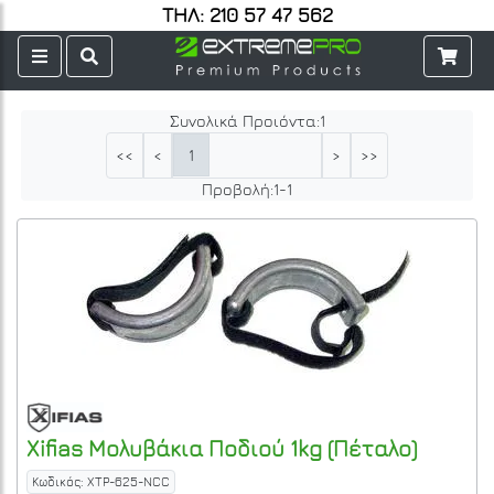
ΤΗΛ: 210 57 47 562
Συνολικά Προιόντα:
1
1
<<
<
>
>>
Προβολή:
1
-
1
Xifias
Μολυβάκια Ποδιού 1kg (Πέταλο)
Κωδικός: XTP-625-NCC