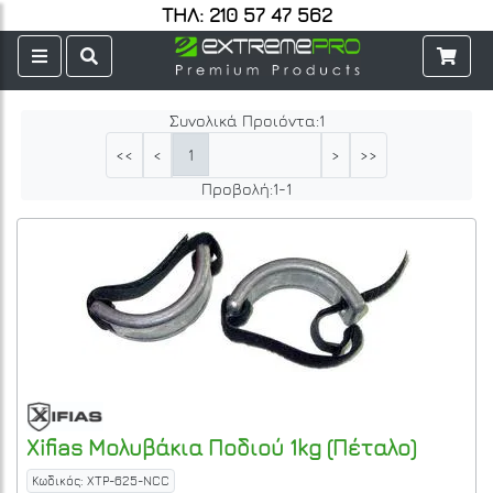
ΤΗΛ: 210 57 47 562
Συνολικά Προιόντα:
1
1
<<
<
>
>>
Προβολή:
1
-
1
Xifias
Μολυβάκια Ποδιού 1kg (Πέταλο)
Κωδικός: XTP-625-NCC