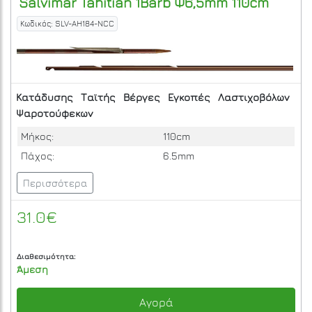
Salvimar
Tahitian 1Barb Φ6,5mm 110cm
Κωδικός: SLV-AH184-NCC
Κατάδυσης
Ταϊτής
Βέργες
Εγκοπές
Λαστιχοβόλων
Ψαροτούφεκων
Μήκος:
110cm
Πάχος:
6.5mm
Περισσότερα
31.0€
Διαθεσιμότητα:
Άμεση
Αγορά