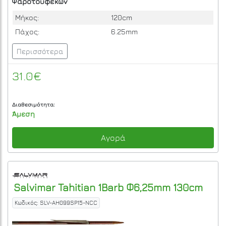
Ψαροτούφεκων
Μήκος:
120cm
Πάχος:
6.25mm
Περισσότερα
31.0€
Διαθεσιμότητα:
Άμεση
Αγορά
Salvimar
Tahitian 1Barb Φ6,25mm 130cm
Κωδικός: SLV-AH099SP15-NCC