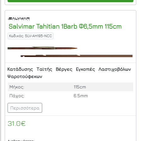
Salvimar
Tahitian 1Barb Φ6,5mm 115cm
Κωδικός: SLV-AH195-NCC
Κατάδυσης
Ταϊτής
Βέργες
Εγκοπές
Λαστιχοβόλων
Ψαροτούφεκων
Μήκος:
115cm
Πάχος:
6.5mm
Περισσότερα
31.0€
Διαθεσιμότητα: