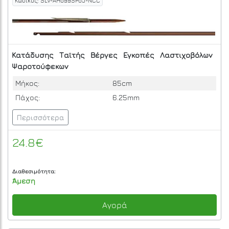
Κωδικός: SLV-AH099SP05-NCC
Κατάδυσης
Ταϊτής
Βέργες
Εγκοπές
Λαστιχοβόλων
Ψαροτούφεκων
Μήκος:
85cm
Πάχος:
6.25mm
Περισσότερα
24.8€
Διαθεσιμότητα:
Άμεση
Αγορά