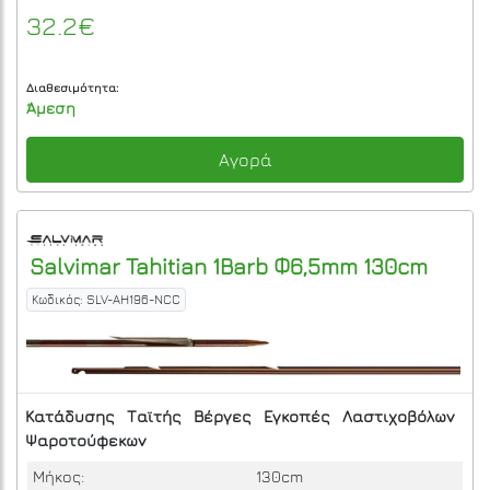
32.2€
Διαθεσιμότητα:
Άμεση
Αγορά
Salvimar
Tahitian 1Barb Φ6,5mm 130cm
Κωδικός: SLV-AH196-NCC
Κατάδυσης
Ταϊτής
Βέργες
Εγκοπές
Λαστιχοβόλων
Ψαροτούφεκων
Μήκος:
130cm