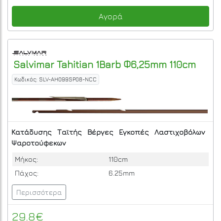
Αγορά
Salvimar
Tahitian 1Barb Φ6,25mm 110cm
Κωδικός: SLV-AH099SP08-NCC
Κατάδυσης
Ταϊτής
Βέργες
Εγκοπές
Λαστιχοβόλων
Ψαροτούφεκων
Μήκος:
110cm
Πάχος:
6.25mm
Περισσότερα
29.8€