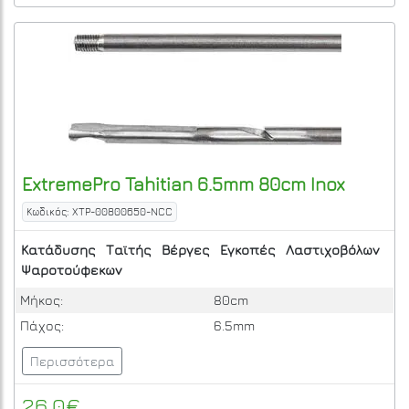
ExtremePro
Tahitian 6.5mm 80cm Inox
Κωδικός: XTP-00800650-NCC
Κατάδυσης
Ταϊτής
Βέργες
Εγκοπές
Λαστιχοβόλων
Ψαροτούφεκων
Μήκος:
80cm
Πάχος:
6.5mm
Περισσότερα
26.0€