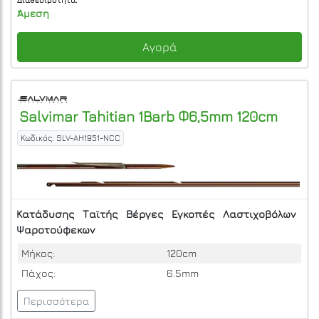
Άμεση
Αγορά
Salvimar
Tahitian 1Barb Φ6,5mm 120cm
Κωδικός: SLV-AH1951-NCC
Κατάδυσης
Ταϊτής
Βέργες
Εγκοπές
Λαστιχοβόλων
Ψαροτούφεκων
Μήκος:
120cm
Πάχος:
6.5mm
Περισσότερα