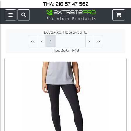
ΤΗΛ: 210 57 47 562
Συνολικά Προιόντα:
10
1
<<
<
>
>>
Προβολή:
1
-
10