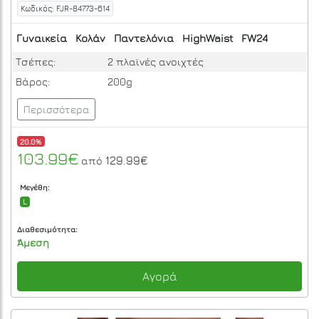
Κωδικός: FJR-84773-614
Γυναικεία
Κολάν
Παντελόνια
HighWaist
FW24
Τσέπες:
2 πλαϊνές ανοιχτές
Βάρος:
200g
Περισσότερα
20.0%
103.99€
129.99€
από
Μεγέθη:
L
Διαθεσιμότητα:
Άμεση
Αγορά