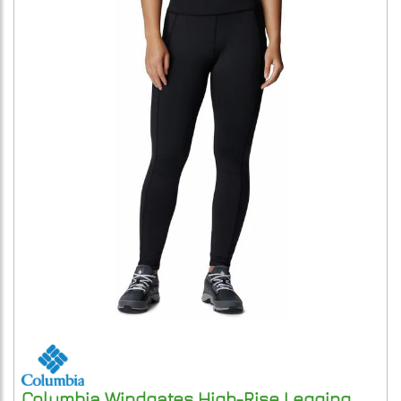
Columbia
Windgates High-Rise Legging