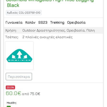
Black
Κωδικός: COL-2037191-010
Γυναικεία
Κολάν
SS23
Trekking
Ορειβασία
Χρήση:
Outdoor Δραστηριότητες, Ορειβασία, Πόλη
Τσέπες:
2 πλαϊνές ανοιχτές ελαστικές
Περισσότερα
20.0%
60.0€
75.0€
από
Μεγέθη: