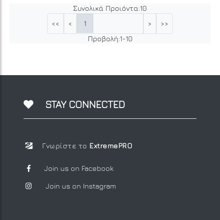
Συνολικά Προιόντα:
10
1
<<
<
>
>>
Προβολή:
1
-
10
STAY CONNECTED
Γνωρίστε το
ExtremePRO
Join us on Facebook
Join us on Instagram