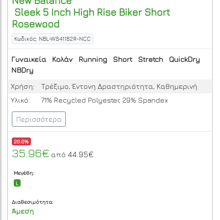
New Balance
Sleek 5 Inch High Rise Biker Short
Rosewood
Κωδικός: NBL-WS41182R-NCC
Γυναικεία
Κολάν
Running
Short
Stretch
QuickDry
NBDry
Χρήση:
Τρέξιμο, Έντονη Δραστηριότητα, Καθημερινή
Υλικό:
71% Recycled Polyester, 29% Spandex
Περισσότερα
20.0%
35.96€
44.95€
από
Μεγέθη:
L
Διαθεσιμότητα:
Άμεση