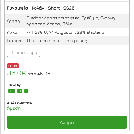
Γυναικεία
Κολάν
Short
SS26
Outdoor Δραστηριότητες, Τρέξιμο, Έντονη
Χρήση:
Δραστηριότητα, Πόλη
Υλικό:
77% 230 G/M² Polyester , 23% Elastane
Τσέπες:
1 Εσωτερική στο πίσω μέρος
Περισσότερα
20.0%
36.0€
45.0€
από
Μεγέθη:
XS
S
L
Διαθεσιμότητα:
Άμεση
Αγορά