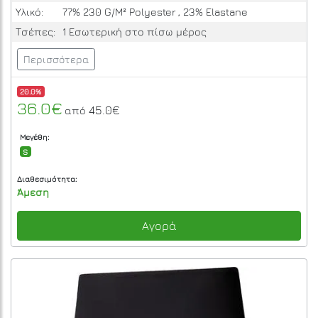
Υλικό:
77% 230 G/M² Polyester , 23% Elastane
Τσέπες:
1 Εσωτερική στο πίσω μέρος
Περισσότερα
20.0%
36.0€
45.0€
από
Μεγέθη:
S
Διαθεσιμότητα:
Άμεση
Αγορά