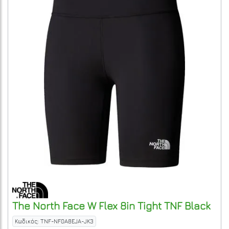
The North Face
W Flex 8in Tight
TNF Black
Κωδικός: TNF-NF0A8EJA-JK3