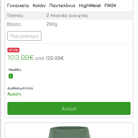
Γυναικεία
Κολάν
Παντελόνια
HighWaist
FW24
Τσέπες:
2 πλαϊνές ανοιχτές
Βάρος:
200g
Περισσότερα
20.0%
103.99€
129.99€
από
Μεγέθη:
L
Διαθεσιμότητα:
Άμεση
Αγορά