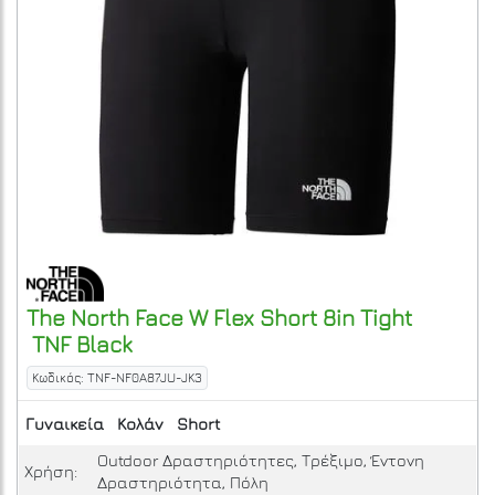
The North Face
W Flex Short 8in Tight
TNF Black
Κωδικός: TNF-NF0A87JU-JK3
Γυναικεία
Κολάν
Short
Outdoor Δραστηριότητες, Τρέξιμο, Έντονη
Χρήση:
Δραστηριότητα, Πόλη