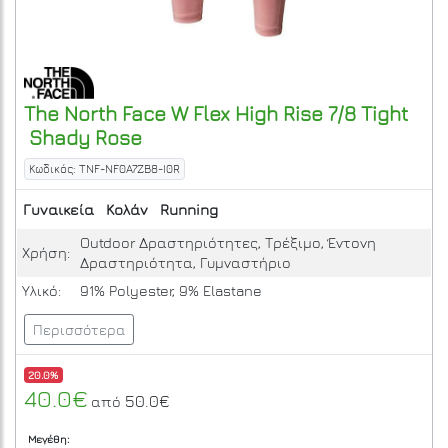
The North Face
W Flex High Rise 7/8 Tight
Shady Rose
Κωδικός: TNF-NF0A7ZB8-I0R
Γυναικεία
Κολάν
Running
Outdoor Δραστηριότητες, Τρέξιμο, Έντονη
Χρήση:
Δραστηριότητα, Γυμναστήριο
Υλικό:
91% Polyester, 9% Elastane
Περισσότερα
20.0%
40.0€
50.0€
από
Μεγέθη: