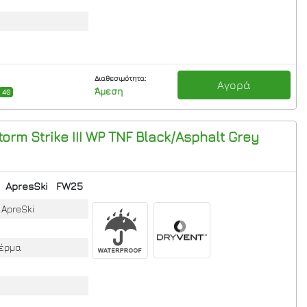
Διαθεσιμότητα:
Αγορά
Άμεση
40
orm Strike III WP
TNF Black/Asphalt Grey
ApresSki
FW25
, ApreSki
Δέρμα