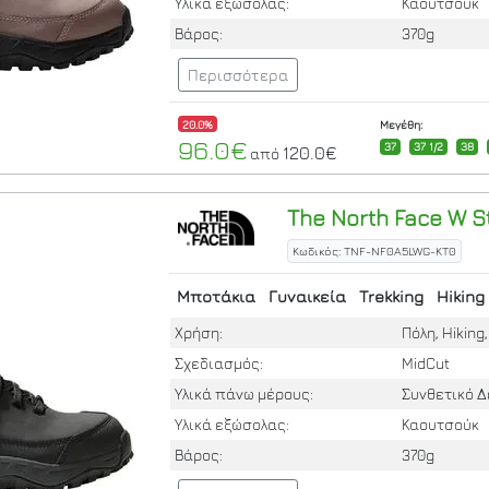
Υλικά εξώσολας:
Καουτσούκ
Βάρος:
370g
Περισσότερα
20.0%
Μεγέθη:
96.0€
37
37 1/2
38
120.0€
από
The North Face
W St
Κωδικός: TNF-NF0A5LWG-KT0
Μποτάκια
Γυναικεία
Trekking
Hiking
Χρήση:
Πόλη, Hiking
Σχεδιασμός:
MidCut
Υλικά πάνω μέρους:
Συνθετικό 
Υλικά εξώσολας:
Καουτσούκ
Βάρος:
370g