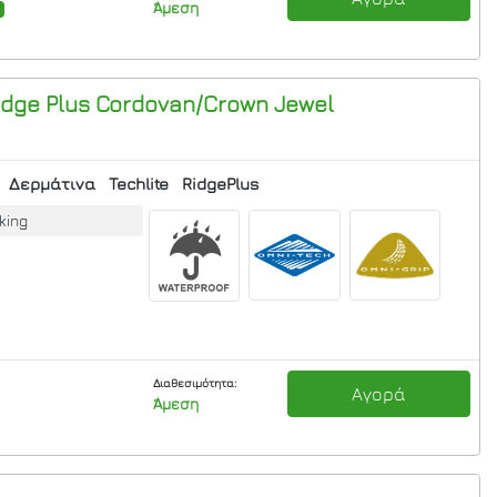
Άμεση
dge Plus
Cordovan/Crown Jewel
Δερμάτινα
Techlite
RidgePlus
king
Διαθεσιμότητα:
Αγορά
Άμεση