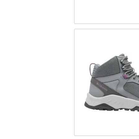
3
FW25
3
RidgePlus
1
ClearanceFW24
2
FW24
2
ActiveSupport
1
NacicFit
4
MidCut
17
Αδιάβροχα