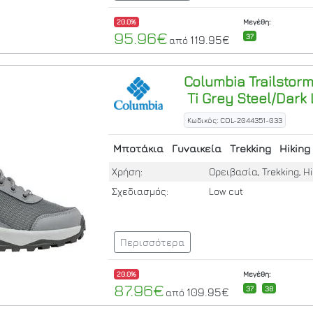
20.0%
Μεγέθη:
95.96€
37
119.95€
από
Columbia
Trailstor
Ti Grey Steel/Dark
Κωδικός: COL-2044351-033
Μποτάκια
Γυναικεία
Trekking
Hiking
Χρήση:
Ορειβασία, Trekking, Hi
Σχεδιασμός:
Low cut
Περισσότερα
20.0%
Μεγέθη:
87.96€
37
38
109.95€
από