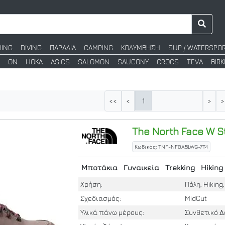
HING
DIVING
ΠΑΡΑΛΙΑ
CAMPING
ΚΟΛΥΜΒΗΣΗ
SUP / WATERSPO
ON
HOKA
ASICS
SALOMON
SAUCONY
CROCS
TEVA
BIR
1
<<
<
>
>
The North Face
W St
Κωδικός: TNF-NF0A5LWG-7T4
Μποτάκια
Γυναικεία
Trekking
Hiking
Χρήση:
Πόλη, Hiking
Σχεδιασμός:
MidCut
Υλικά πάνω μέρους:
Συνθετικό 