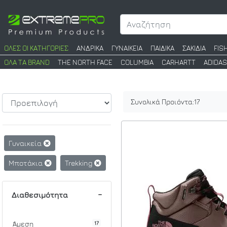
ΟΛΕΣ ΟΙ ΚΑΤΗΓΟΡΙΕΣ
ΑΝΔΡΙΚΑ
ΓΥΝΑΙΚΕΙΑ
ΠΑΙΔΙΚΑ
ΣΑΚΙΔΙΑ
FIS
ΟΛΑ ΤΑ BRAND
THE NORTH FACE
COLUMBIA
CARHARTT
ADIDAS
Συνολικά Προιόντα:
17
Γυναικεία
Μποτάκια
Trekking
Διαθεσιμότητα
17
Άμεση