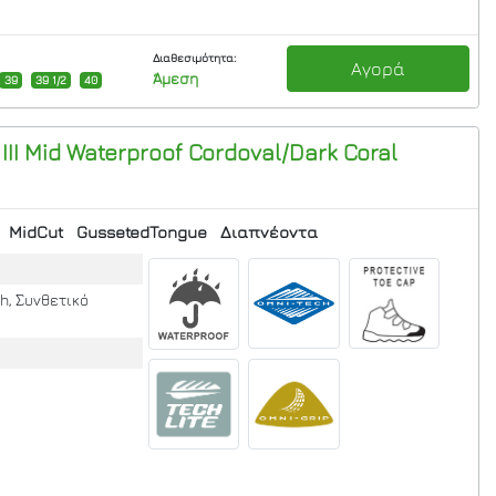
Διαθεσιμότητα:
Αγορά
Άμεση
39
39 1/2
40
II Mid Waterproof
Cordoval/Dark Coral
MidCut
GussetedTongue
Διαπνέοντα
h, Συνθετικό