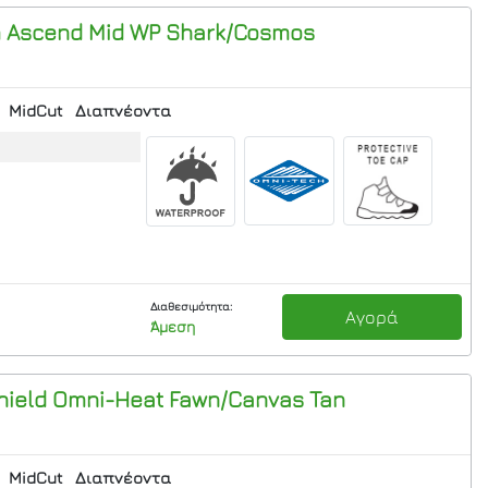
m Ascend Mid WP
Shark/Cosmos
MidCut
Διαπνέοντα
Διαθεσιμότητα:
Αγορά
Άμεση
hield Omni-Heat
Fawn/Canvas Tan
MidCut
Διαπνέοντα