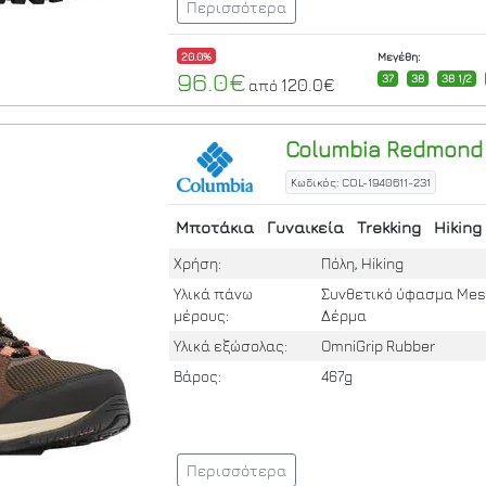
Περισσότερα
20.0%
Μεγέθη:
96.0€
37
38
38 1/2
120.0€
από
Columbia
Redmond I
Κωδικός: COL-1940611-231
Μποτάκια
Γυναικεία
Trekking
Hiking
Χρήση:
Πόλη, Hiking
Υλικά πάνω
Συνθετικό ύφασμα Mes
μέρους:
Δέρμα
Υλικά εξώσολας:
OmniGrip Rubber
Βάρος:
467g
Περισσότερα