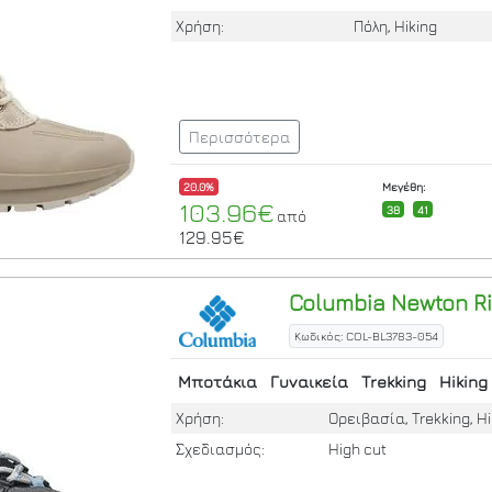
Χρήση:
Πόλη, Hiking
Περισσότερα
20.0%
Μεγέθη:
103.96€
38
41
από
129.95€
Columbia
Newton Ri
Κωδικός: COL-BL3783-054
Μποτάκια
Γυναικεία
Trekking
Hiking
Χρήση:
Ορειβασία, Trekking, Hi
Σχεδιασμός:
High cut