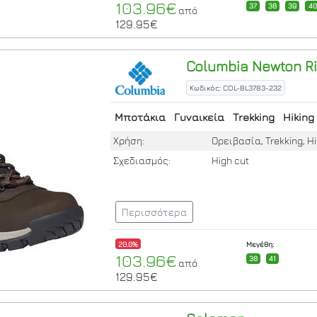
103.96€
37
38
39
40
από
129.95€
Columbia
Newton Ri
Κωδικός: COL-BL3783-232
Μποτάκια
Γυναικεία
Trekking
Hiking
Χρήση:
Ορειβασία, Trekking, Hi
Σχεδιασμός:
High cut
Περισσότερα
20.0%
Μεγέθη:
103.96€
38
41
από
129.95€