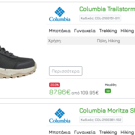
Columbia
Trailstor
Κωδικός: COL-2100151-011
Μποτάκια
Γυναικεία
Trekking
Hiking
Χρήση:
Πόλη, Hiking
Περισσότερα
20.0%
Μεγέθη:
87.96€
38
109.95€
από
Columbia
Moritza S
Κωδικός: COL-2100381-102
Μποτάκια
Γυναικεία
Trekking
Hiking