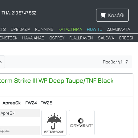
ΤΗΛ: 210 57 47 562
Καλάθι
RTS
ΟΡΕΙΒΑΣΙΑ
RUNNING
ΚΑΤΑΣΤΗΜΑ
HOW TO
ΔΩΡΟΚΑΡΤΑ
KENSTOCK
HAVAIANAS
OSPREY
FJALLRAVEN
SALEWA
CRESSI
>
Προβολή:
1
-
17
orm Strike III WP
Deep Taupe/TNF Black
ApresSki
FW24
FW25
, ApreSki
Δέρμα