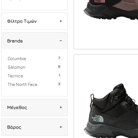
Φίλτρο Τιμών
Min
Max
Brands
7
Columbia
6
Salomon
1
Tecnica
3
The North Face
Μέγεθος
5
37
Βάρος
2
37 1/2