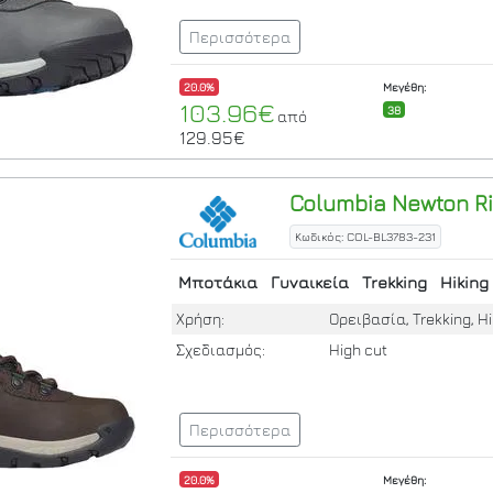
Περισσότερα
20.0%
Μεγέθη:
103.96€
38
από
129.95€
Columbia
Newton Ri
Κωδικός: COL-BL3783-231
Μποτάκια
Γυναικεία
Trekking
Hiking
Χρήση:
Ορειβασία, Trekking, Hi
Σχεδιασμός:
High cut
Περισσότερα
20.0%
Μεγέθη: