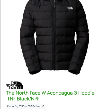
The North Face
W Aconcagua 3 Hoodie
TNF Black/NPF
Κωδικός: TNF-NF0A84IV-4H0