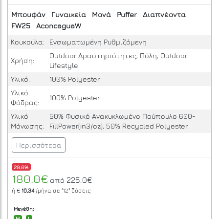
Μπουφάν
Γυναικεία
Μονά
Puffer
Διαπνέοντα
FW25
AconcaguaW
Κουκούλα:
Ενσωματωμένη Ρυθμιζόμενη
Outdoor Δραστηριότητες, Πόλη, Outdoor
Χρήση:
Lifestyle
Υλικό:
100% Polyester
Υλικό
100% Polyester
Φόδρας:
Υλικό
50% Φυσικό Ανακυκλωμένο Πούπουλο 600-
Μόνωσης:
FillPower(in3/oz), 50% Recycled Polyester
Περισσότερα
20.0%
180.0€
225.0€
από
ή €
16,34
/μήνα σε
"12"
δόσεις
Μεγέθη:
M
L