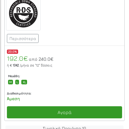
Περισσότερα
20.0%
192.0€
240.0€
από
ή €
17,42
/μήνα σε
"12"
δόσεις
Μεγέθη:
M
L
XL
Διαθεσιμότητα:
Άμεση
Αγορά
Συνολικά Προιόντα:
10