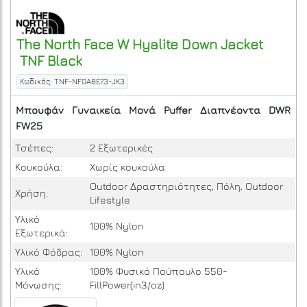
The North Face
W Hyalite Down Jacket
TNF Black
Κωδικός: TNF-NF0A8E73-JK3
Μπουφάν
Γυναικεία
Μονά
Puffer
Διαπνέοντα
DWR
FW25
Τσέπες:
2 Εξωτερικές
Κουκούλα:
Χωρίς κουκούλα
Outdoor Δραστηριότητες, Πόλη, Outdoor
Χρήση:
Lifestyle
Υλικό
100% Nylon
Εξωτερικά:
Υλικό Φόδρας:
100% Nylon
Υλικό
100% Φυσικό Πούπουλο 550-
Μόνωσης:
FillPower(in3/oz)