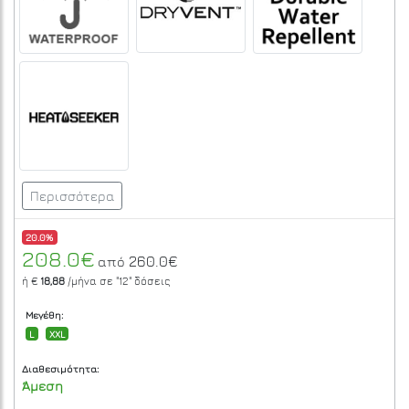
Περισσότερα
20.0%
208.0€
260.0€
από
ή €
18,88
/μήνα σε
"12"
δόσεις
Μεγέθη:
L
XXL
Διαθεσιμότητα:
Άμεση