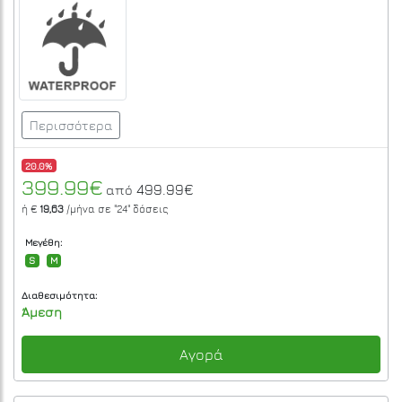
Περισσότερα
20.0%
399.99€
499.99€
από
ή €
19,63
/μήνα σε
"24"
δόσεις
Μεγέθη:
S
M
Διαθεσιμότητα:
Άμεση
Αγορά