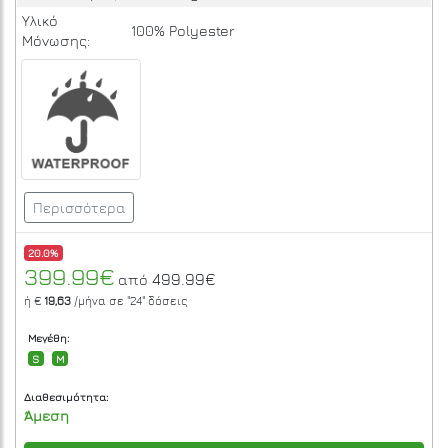
Υλικό
100% Polyester
Μόνωσης:
Περισσότερα
20.0%
399.99€
499.99€
από
ή €
19,63
/μήνα σε
"24"
δόσεις
Μεγέθη:
S
M
Διαθεσιμότητα:
Άμεση