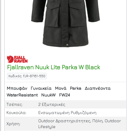
Fjallraven
Nuuk Lite Parka W
Black
Κωδικός: FJR-87161-550
Μπουφάν
Γυναικεία
Μονά
Parka
Διαπνέοντα
WaterResistant
NuukW
FW24
Τσέπες:
2 Εξωτερικές
Κουκούλα:
Ενσωματωμένη Ρυθμιζόμενη
Outdoor Δραστηριότητες, Πόλη, Outdoor
Χρήση:
Lifestyle