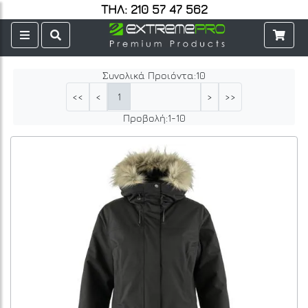
ΤΗΛ: 210 57 47 562
Συνολικά Προιόντα:
10
1
<<
<
>
>>
Προβολή:
1
-
10