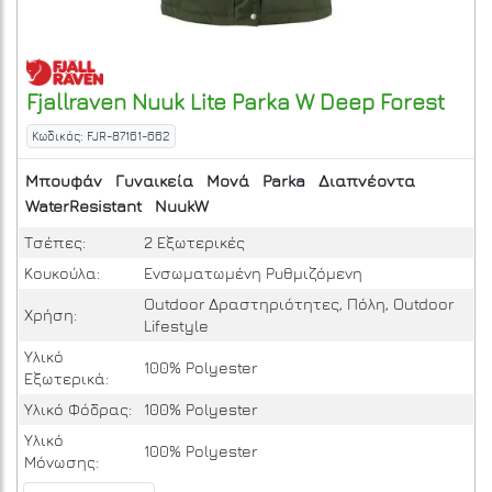
Fjallraven
Nuuk Lite Parka W
Deep Forest
Κωδικός: FJR-87161-662
Μπουφάν
Γυναικεία
Μονά
Parka
Διαπνέοντα
WaterResistant
NuukW
Τσέπες:
2 Εξωτερικές
Κουκούλα:
Ενσωματωμένη Ρυθμιζόμενη
Outdoor Δραστηριότητες, Πόλη, Outdoor
Χρήση:
Lifestyle
Υλικό
100% Polyester
Εξωτερικά:
Υλικό Φόδρας:
100% Polyester
Υλικό
100% Polyester
Μόνωσης: