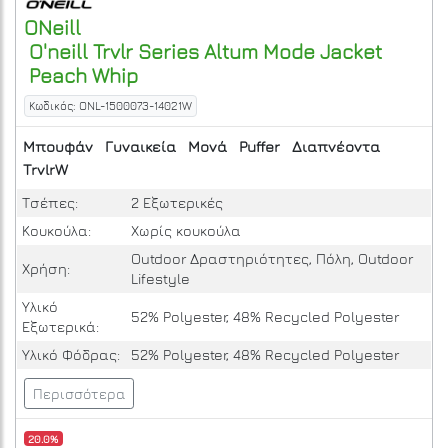
ONeill
O'neill Trvlr Series Altum Mode Jacket
Peach Whip
Κωδικός: ONL-1500073-14021W
Μπουφάν
Γυναικεία
Μονά
Puffer
Διαπνέοντα
TrvlrW
Τσέπες:
2 Εξωτερικές
Κουκούλα:
Χωρίς κουκούλα
Outdoor Δραστηριότητες, Πόλη, Outdoor
Χρήση:
Lifestyle
Υλικό
52% Polyester, 48% Recycled Polyester
Εξωτερικά:
Υλικό Φόδρας:
52% Polyester, 48% Recycled Polyester
Περισσότερα
20.0%