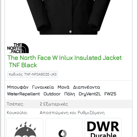
The North Face
W Inlux Insulated Jacket
TNF Black
Κωδικός: TNF-NF0A8DZE-JK3
Μπουφάν
Γυναικεία
Μονά
Διαπνέοντα
WaterRepellent
Outdoor
Πόλη
DryVent2L
FW25
Τσέπες:
2 Εξωτερικές
Κουκούλα:
Αποσπώμενη και Ρυθμιζόμενη