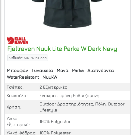
Fjallraven
Nuuk Lite Parka W
Dark Navy
Κωδικός: FJR-87161-555
Μπουφάν
Γυναικεία
Μονά
Parka
Διαπνέοντα
WaterResistant
NuukW
Τσέπες:
2 Εξωτερικές
Κουκούλα:
Ενσωματωμένη Ρυθμιζόμενη
Outdoor Δραστηριότητες, Πόλη, Outdoor
Χρήση:
Lifestyle
Υλικό
100% Polyester
Εξωτερικά:
Υλικό Φόδρας:
100% Polyester