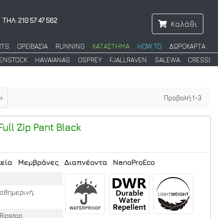
ΤΗΛ: 210 57 47 562
Καλάθι
RTS
ΟΡΕΙΒΑΣΙΑ
RUNNING
ΚΑΤΑΣΤΗΜΑ
HOW TO
ΔΩΡΟΚΑΡΤΑ
KENSTOCK
HAVAIANAS
OSPREY
FJALLRAVEN
SALEWA
CRESSI
>
Προβολή:
1
-
3
ull Zip Pant
Black
κεία
Μεμβράνες
Διαπνέοντα
NanoProEco
Καθημερινή,
Ripstop