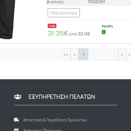
Διαπνοή:
7000GSM
Περισσότερα
5.0%
Μεγέθη:
31.35€
L
33.0€
από
1
<<
<
>
>
ΕΞΥΠΗΡΕΤΗΣΗ ΠΕΛΑΤΩΝ
Αποστολή & Παράδοση Προϊοντων
Ασφαλείς Πληρωμές