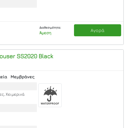
Διαθεσιμότητα:
Αγορά
Άμεση
ouser SS2020
Black
κεία
Μεμβράνες
ες, Χειμερινά