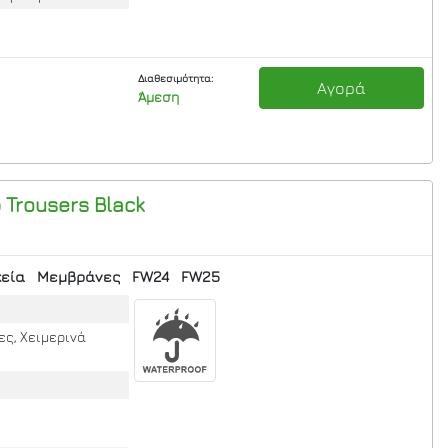
Διαθεσιμότητα:
Αγορά
Άμεση
p Trousers
Black
κεία
Μεμβράνες
FW24
FW25
ες, Χειμερινά