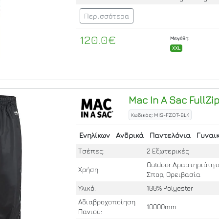
Περισσότερα
120.0€
Μεγέθη:
XXL
Mac In A Sac
FullZi
Κωδικός: MIS-FZOT-BLK
Ενηλίκων
Ανδρικά
Παντελόνια
Γυναι
Τσέπες:
2 Εξωτερικές
Outdoor Δραστηριότητ
Χρήση:
Σπορ, Ορειβασία
Υλικό:
100% Polyester
Αδιαβροχοποίηση
10000mm
Πανιού: