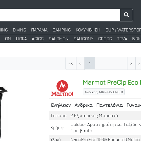
HING
DIVING
ΠΑΡΑΛΙΑ
CAMPING
ΚΟΛΥΜΒΗΣΗ
SUP / WATERSPO
ON
HOKA
ASICS
SALOMON
SAUCONY
CROCS
TEVA
BIR
1
<<
<
>
>
Marmot
PreCip Eco F
Κωδικός: MRT-41530-001
Ενηλίκων
Ανδρικά
Παντελόνια
Γυναι
Τσέπες:
2 Εξωτερικές Μπροστά
Outdoor Δραστηριότητες, Ταξίδι, 
Χρήση:
Ορειβασία
Υλικό:
NanoPrο Eco 100% Recycled Nylon 