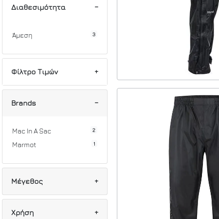
Διαθεσιμότητα
3
Άμεση
Φίλτρο Τιμών
Min
Max
Brands
2
Mac In A Sac
1
Marmot
Μέγεθος
2
L
Χρήση