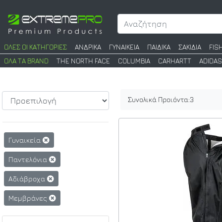
ΟΛΕΣ ΟΙ ΚΑΤΗΓΟΡΙΕΣ
ΑΝΔΡΙΚΑ
ΓΥΝΑΙΚΕΙΑ
ΠΑΙΔΙΚΑ
ΣΑΚΙΔΙΑ
FIS
ΟΛΑ ΤΑ BRAND
THE NORTH FACE
COLUMBIA
CARHARTT
ADIDAS
Συνολικά Προιόντα:
3
Γυναικεία
Παντελόνια
Αδιάβροχα
Μεμβράνες