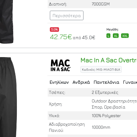
Διαπνοή:
7000GSM
Περισσότερα
5.0%
Μεγέθη:
42.75€
L
XL
XXL
45.0€
από
Mac In A Sac
Overtr
Κωδικός: MIS-MIAOT-BLK
Ενηλίκων
Ανδρικά
Παντελόνια
Γυναι
Τσέπες:
2 Εξωτερικές
Outdoor Δραστηριότητ
Χρήση:
Σπορ, Ορειβασία
Υλικό:
100% Polyester
Αδιαβροχοποίηση
10000mm
Πανιού: