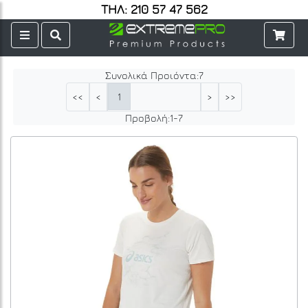
ΤΗΛ: 210 57 47 562
Συνολικά Προιόντα:
7
1
<<
<
>
>>
Προβολή:
1
-
7