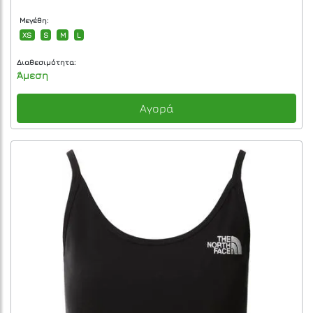
Μεγέθη:
XS
S
M
L
Διαθεσιμότητα:
Άμεση
Αγορά