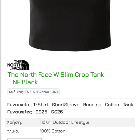
The North Face
W Slim Crop Tank
TNF Black
Κωδικός: TNF-NF0A55AQ-JK3
Γυναικεία
T-Shirt
ShortSleeve
Running
Cotton
Tank
Γυναικείες
SS25
SS26
Χρήση:
Πόλη, Outdoor Lifestyle
Υλικό:
100% Cotton