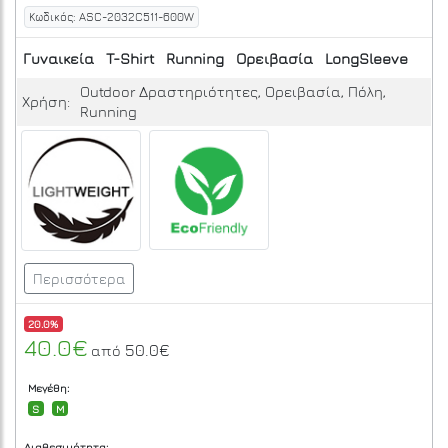
Κωδικός: ASC-2032C511-600W
Γυναικεία
T-Shirt
Running
Ορειβασία
LongSleeve
Outdoor Δραστηριότητες, Ορειβασία, Πόλη,
Χρήση:
Running
Περισσότερα
20.0%
40.0€
50.0€
από
Μεγέθη:
S
M
Διαθεσιμότητα: