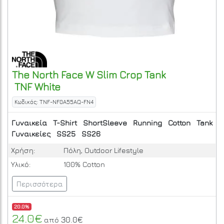
The North Face
W Slim Crop Tank
TNF White
Κωδικός: TNF-NF0A55AQ-FN4
Γυναικεία
T-Shirt
ShortSleeve
Running
Cotton
Tank
Γυναικείες
SS25
SS26
Χρήση:
Πόλη, Outdoor Lifestyle
Υλικό:
100% Cotton
Περισσότερα
20.0%
24.0€
30.0€
από