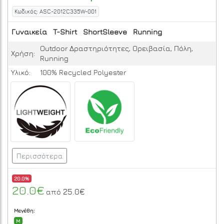
Κωδικός: ASC-2012C335W-001
Γυναικεία
T-Shirt
ShortSleeve
Running
Outdoor Δραστηριότητες, Ορειβασία, Πόλη,
Χρήση:
Running
Υλικό:
100% Recycled Polyester
Περισσότερα
20.0%
20.0€
25.0€
από
Μεγέθη:
M