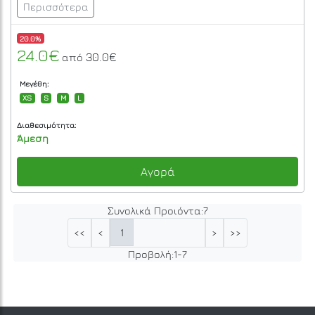
Περισσότερα
20.0%
24.0€
30.0€
από
Μεγέθη:
XS
S
M
L
Διαθεσιμότητα:
Άμεση
Αγορά
Συνολικά Προιόντα:
7
1
<<
<
>
>>
Προβολή:
1
-
7