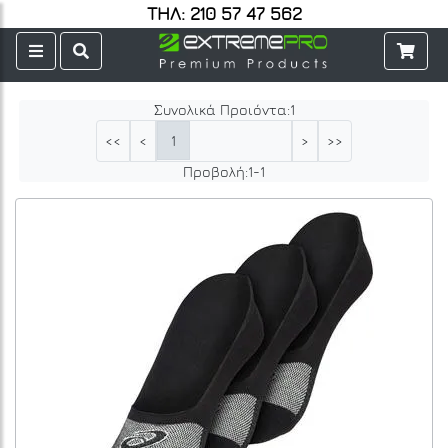
ΤΗΛ: 210 57 47 562
Συνολικά Προιόντα:
1
1
<<
<
>
>>
Προβολή:
1
-
1