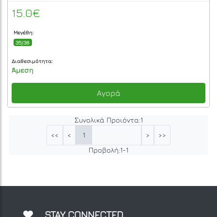
15.0€
Μεγέθη:
35/38
Διαθεσιμότητα:
Άμεση
Αγορά
Συνολικά Προιόντα:
1
1
<<
<
>
>>
Προβολή:
1
-
1
STAY CONNECTED