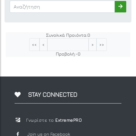
Συνολικά Προιόντα:
0
<<
<
>
>>
Προβολή:
-
0
STAY CONNECTED
Γνωρίστε το
ExtremePRO
Join us on Facebook