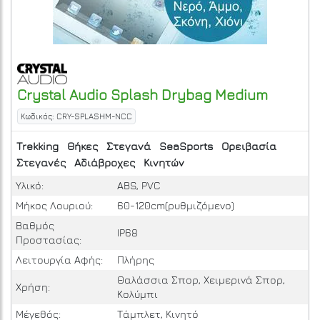
Crystal Audio
Splash Drybag Medium
Κωδικός: CRY-SPLASHM-NCC
Trekking
Θήκες
Στεγανά
SeaSports
Ορειβασία
Στεγανές
Αδιάβροχες
Κινητών
Υλικό:
ABS, PVC
Μήκος Λουριού:
60-120cm(ρυθμιζόμενο)
Βαθμός
IP68
Προστασίας:
Λειτουργία Αφής:
Πλήρης
Θαλάσσια Σπορ, Χειμερινά Σπορ,
Χρήση:
Κολύμπι
Μέγεθός:
Τάμπλετ, Κινητό