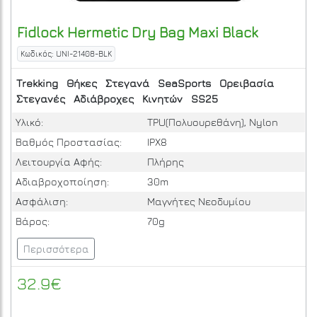
Fidlock
Hermetic Dry Bag Maxi
Black
Κωδικός: UNI-21408-BLK
Trekking
Θήκες
Στεγανά
SeaSports
Ορειβασία
Στεγανές
Αδιάβροχες
Κινητών
SS25
Υλικό:
TPU(Πολυουρεθάνη), Nylon
Βαθμός Προστασίας:
IPΧ8
Λειτουργία Αφής:
Πλήρης
Αδιαβροχοποίηση:
30m
Ασφάλιση:
Μαγνήτες Νεοδυμίου
Βάρος:
70g
Περισσότερα
32.9€