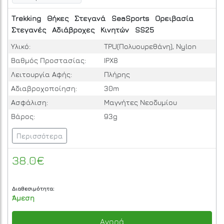
Trekking
Θήκες
Στεγανά
SeaSports
Ορειβασία
Στεγανές
Αδιάβροχες
Κινητών
SS25
Υλικό:
TPU(Πολυουρεθάνη), Nylon
Βαθμός Προστασίας:
IPΧ8
Λειτουργία Αφής:
Πλήρης
Αδιαβροχοποίηση:
30m
Ασφάλιση:
Μαγνήτες Νεοδυμίου
Βάρος:
93g
Περισσότερα
38.0€
Διαθεσιμότητα:
Άμεση
Αγορά