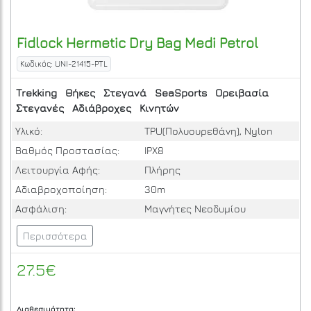
Fidlock
Hermetic Dry Bag Medi
Petrol
Κωδικός: UNI-21415-PTL
Trekking
Θήκες
Στεγανά
SeaSports
Ορειβασία
Στεγανές
Αδιάβροχες
Κινητών
Υλικό:
TPU(Πολυουρεθάνη), Nylon
Βαθμός Προστασίας:
IPΧ8
Λειτουργία Αφής:
Πλήρης
Αδιαβροχοποίηση:
30m
Ασφάλιση:
Μαγνήτες Νεοδυμίου
Περισσότερα
27.5€
Διαθεσιμότητα: