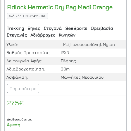
Fidlock
Hermetic Dry Bag Medi
Orange
Κωδικός: UNI-21415-ORG
Trekking
Θήκες
Στεγανά
SeaSports
Ορειβασία
Στεγανές
Αδιάβροχες
Κινητών
Υλικό:
TPU(Πολυουρεθάνη), Nylon
Βαθμός Προστασίας:
IPΧ8
Λειτουργία Αφής:
Πλήρης
Αδιαβροχοποίηση:
30m
Ασφάλιση:
Μαγνήτες Νεοδυμίου
Περισσότερα
27.5€
Διαθεσιμότητα:
Άμεση