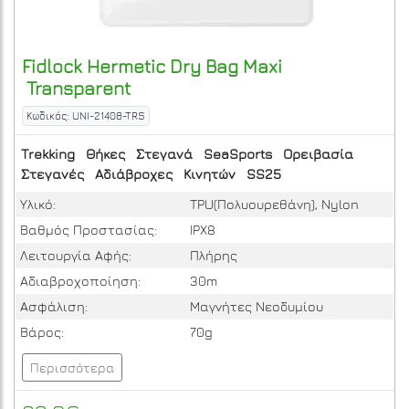
Fidlock
Hermetic Dry Bag Maxi
Transparent
Κωδικός: UNI-21408-TRS
Trekking
Θήκες
Στεγανά
SeaSports
Ορειβασία
Στεγανές
Αδιάβροχες
Κινητών
SS25
Υλικό:
TPU(Πολυουρεθάνη), Nylon
Βαθμός Προστασίας:
IPΧ8
Λειτουργία Αφής:
Πλήρης
Αδιαβροχοποίηση:
30m
Ασφάλιση:
Μαγνήτες Νεοδυμίου
Βάρος:
70g
Περισσότερα