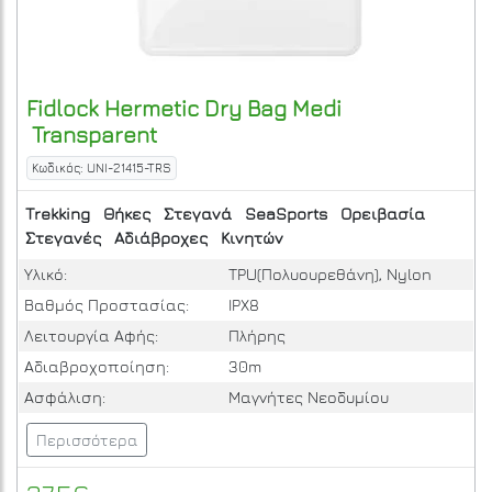
Fidlock
Hermetic Dry Bag Medi
Transparent
Κωδικός: UNI-21415-TRS
Trekking
Θήκες
Στεγανά
SeaSports
Ορειβασία
Στεγανές
Αδιάβροχες
Κινητών
Υλικό:
TPU(Πολυουρεθάνη), Nylon
Βαθμός Προστασίας:
IPΧ8
Λειτουργία Αφής:
Πλήρης
Αδιαβροχοποίηση:
30m
Ασφάλιση:
Μαγνήτες Νεοδυμίου
Περισσότερα