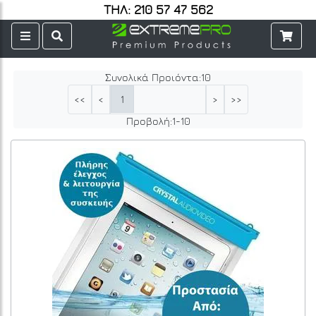
ΤΗΛ: 210 57 47 562
Συνολικά Προιόντα:
10
1
<<
<
>
>>
Προβολή:
1
-
10