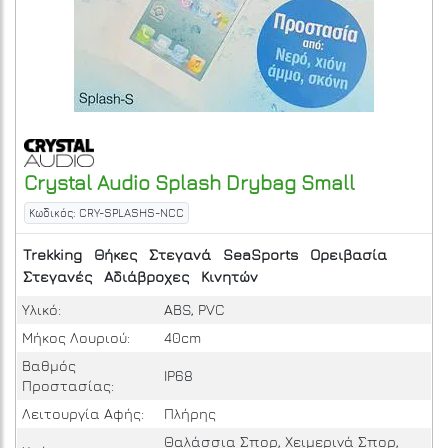
Crystal Audio
Splash Drybag Small
Κωδικός: CRY-SPLASHS-NCC
Trekking
Θήκες
Στεγανά
SeaSports
Ορειβασία
Στεγανές
Αδιάβροχες
Κινητών
Υλικό:
ABS, PVC
Μήκος Λουριού:
40cm
Βαθμός
IP68
Προστασίας:
Λειτουργία Αφής:
Πλήρης
Θαλάσσια Σπορ, Χειμερινά Σπορ,