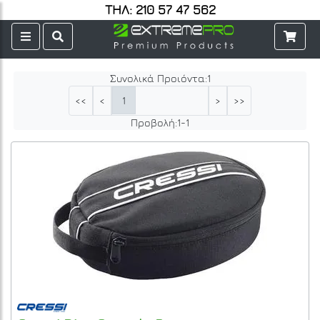
ΤΗΛ: 210 57 47 562
Συνολικά Προιόντα:
1
1
<<
<
>
>>
Προβολή:
1
-
1