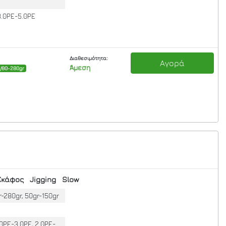
3.0PE-5.0PE
Διαθεσιμότητα:
Αγορά
Άμεση
0/80-280gr
Σκάφος
Jigging
Slow
r-280gr, 50gr-150gr
.0PE-3.0PE, 2.0PE-