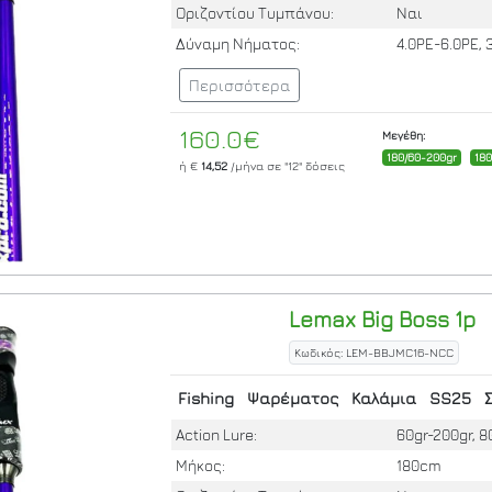
Οριζοντίου Τυμπάνου:
Ναι
Δύναμη Νήματος:
4.0PE-6.0PE, 
Περισσότερα
160.0€
Μεγέθη:
180/60-200gr
18
ή €
14,52
/μήνα σε
"12"
δόσεις
Lemax
Big Boss 1p
Κωδικός: LEM-BBJMC16-NCC
Fishing
Ψαρέματος
Καλάμια
SS25
Action Lure:
60gr-200gr, 8
Μήκος:
180cm