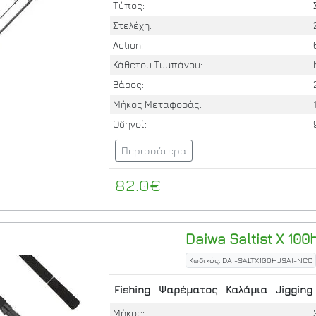
Τύπος:
Στελέχη:
Action:
Κάθετου Τυμπάνου:
Βάρος:
Μήκος Μεταφοράς:
Οδηγοί:
Περισσότερα
82.0€
Daiwa
Saltist X 100
Κωδικός: DAI-SALTX100HJSAI-NCC
Fishing
Ψαρέματος
Καλάμια
Jigging
Μήκος: