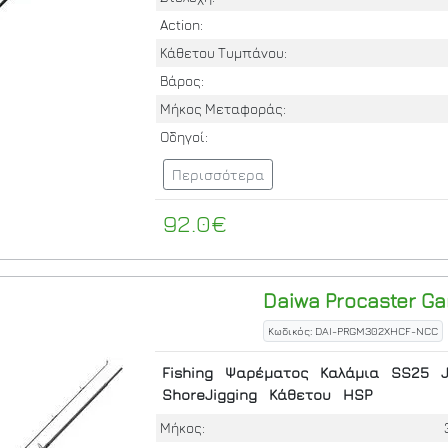
Action:
Κάθετου Τυμπάνου:
Βάρος:
Μήκος Μεταφοράς:
Οδηγοί:
Περισσότερα
92.0€
Daiwa
Procaster Gam
Κωδικός: DAI-PRGM302XHCF-NCC
Fishing
Ψαρέματος
Καλάμια
SS25
ShoreJigging
Κάθετου
HSP
Μήκος: