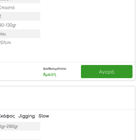
Σπαστό
2
30-130gr
Ναι
157cm
Διαθεσιμότητα:
Αγορά
Άμεση
Σκάφος
Jigging
Slow
0gr-280gr