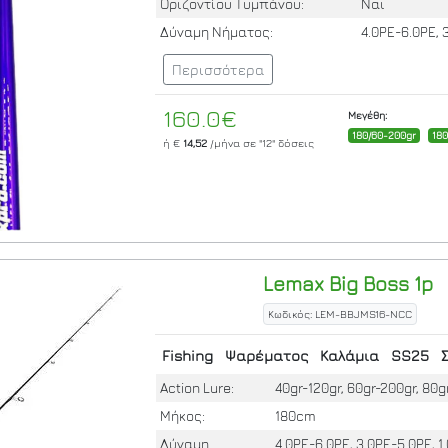
Οριζοντίου Τυμπάνου:
Ναι
Δύναμη Νήματος:
4.0PE-6.0PE, 
Περισσότερα
160.0€
Μεγέθη:
180/60-200gr
18
ή €
14,52
/μήνα σε
"12"
δόσεις
Lemax
Big Boss 1p
Κωδικός: LEM-BBJMS16-NCC
Fishing
Ψαρέματος
Καλάμια
SS25
Action Lure:
40gr-120gr, 60gr-200gr, 80g
Μήκος:
180cm
Δύναμη
4.0PE-6.0PE, 3.0PE-5.0PE, 1