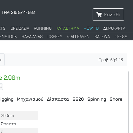
ΤΗΛ: 210 57 47 562
Καλάθι
RTS
ΟΡΕΙΒΑΣΙΑ
RUNNING
ΚΑΤΑΣΤΗΜΑ
HOW TO
ΔΩΡΟΚΑΡΤΑ
KENSTOCK
HAVAIANAS
OSPREY
FJALLRAVEN
SALEWA
CRESSI
>
Προβολή:
1
-
16
e 2.90m
C
Jigging
Μηχανισμού
Δίσπαστα
SS26
Spinning
Shore
290cm
Σπαστό
2