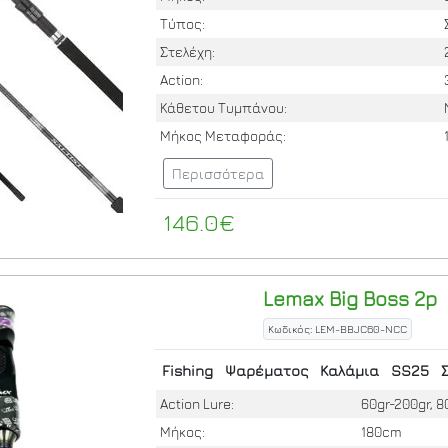
Τύπος:
Στελέχη:
Action:
Κάθετου Τυμπάνου:
Μήκος Μεταφοράς:
Περισσότερα
146.0€
Lemax
Big Boss 2p
Κωδικός: LEM-BBJC60-NCC
Fishing
Ψαρέματος
Καλάμια
SS25
Action Lure:
60gr-200gr, 8
Μήκος:
180cm