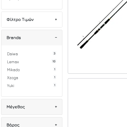
Φίλτρο Τιμών
Min
Max
Brands
3
Daiwa
10
Lemax
1
Mikado
1
Xzoga
1
Yuki
Μέγεθος
1
205/120-360gr
Βάρος