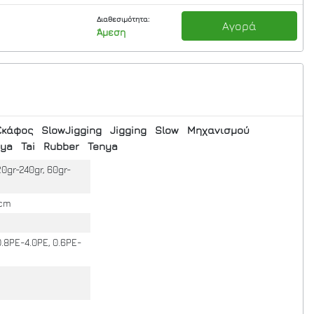
Διαθεσιμότητα:
Αγορά
Άμεση
Σκάφος
SlowJigging
Jigging
Slow
Μηχανισμού
nya
Tai
Rubber
Tenya
20gr-240gr, 60gr-
5cm
0.8PE-4.0PE, 0.6PE-