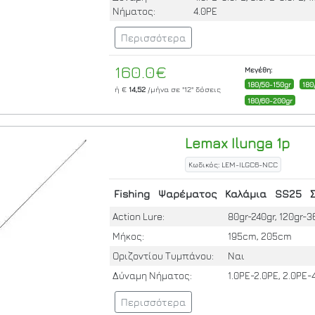
Νήματος:
4.0PE
Περισσότερα
160.0€
Μεγέθη:
180/50-150gr
180
ή €
14,52
/μήνα σε
"12"
δόσεις
180/60-200gr
Lemax
Ilunga 1p
Κωδικός: LEM-ILGC6-NCC
Fishing
Ψαρέματος
Καλάμια
SS25
Action Lure:
80gr-240gr, 120gr-3
Μήκος:
195cm, 205cm
Οριζοντίου Τυμπάνου:
Ναι
Δύναμη Νήματος:
1.0PE-2.0PE, 2.0PE-
Περισσότερα