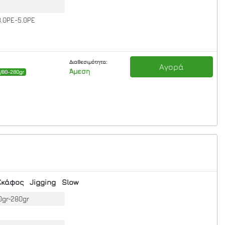
3.0PE-5.0PE
Διαθεσιμότητα:
Αγορά
Άμεση
0/80-280gr
Σκάφος
Jigging
Slow
0gr-280gr