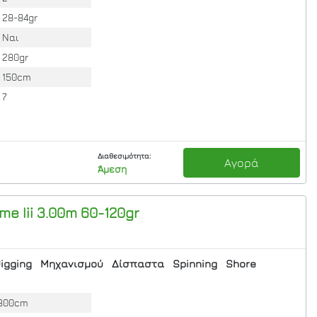
28-84gr
Ναι
280gr
150cm
7
Διαθεσιμότητα:
Αγορά
Άμεση
e Iii 3.00m 60-120gr
Jigging
Μηχανισμού
Δίσπαστα
Spinning
Shore
300cm