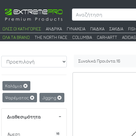
ΟΛΕΣ ΟΙ ΚΑΤΗΓΟΡΙΕΣ
ΑΝΔΡΙΚΑ
ΓΥΝΑΙΚΕΙΑ
ΠΑΙΔΙΚΑ
ΣΑΚΙΔΙΑ
FIS
ΟΛΑ ΤΑ BRAND
THE NORTH FACE
COLUMBIA
CARHARTT
ADIDAS
Συνολικά Προιόντα:
16
Καλάμια
Ψαρέματος
Jigging
Διαθεσιμότητα
16
Άμεση