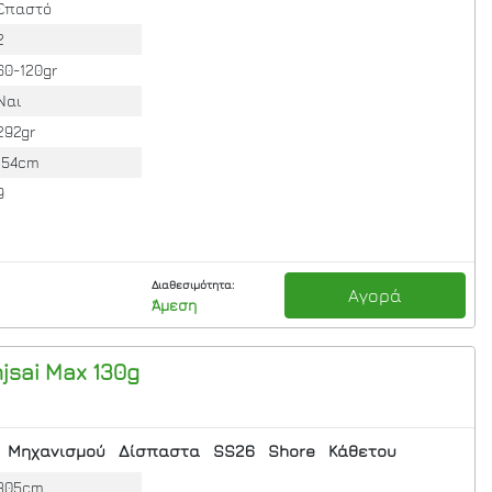
Σπαστό
2
60-120gr
Ναι
292gr
154cm
9
Διαθεσιμότητα:
Αγορά
Άμεση
hjsai Max 130g
Μηχανισμού
Δίσπαστα
SS26
Shore
Κάθετου
305cm