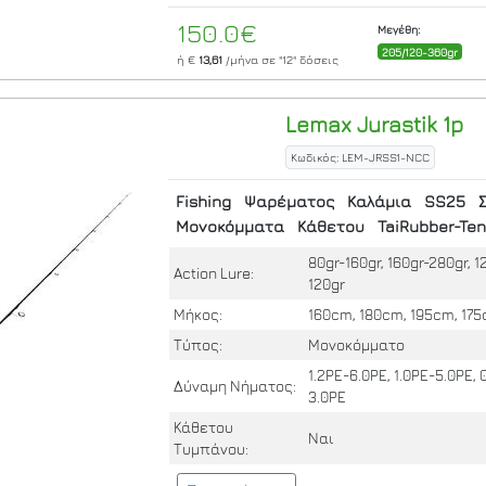
150.0€
Μεγέθη:
205/120-360gr
ή €
13,61
/μήνα σε
"12"
δόσεις
Lemax
Jurastik 1p
Κωδικός: LEM-JRSS1-NCC
Fishing
Ψαρέματος
Καλάμια
SS25
Μονοκόμματα
Κάθετου
TaiRubber-Te
80gr-160gr, 160gr-280gr, 1
Action Lure:
120gr
Μήκος:
160cm, 180cm, 195cm, 17
Τύπος:
Μονοκόμματο
1.2PE-6.0PE, 1.0PE-5.0PE, 
Δύναμη Νήματος:
3.0PE
Κάθετου
Ναι
Τυμπάνου: