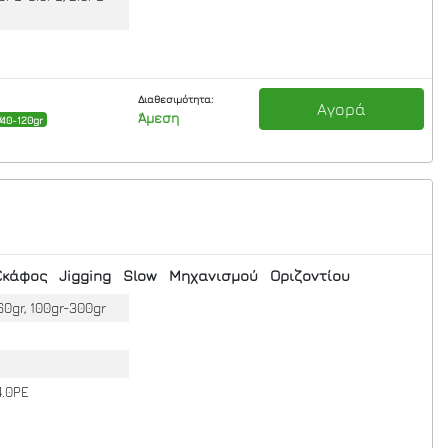
Διαθεσιμότητα:
Αγορά
Άμεση
/40-120gr
Σκάφος
Jigging
Slow
Μηχανισμού
Οριζοντίου
60gr, 100gr-300gr
4.0PE