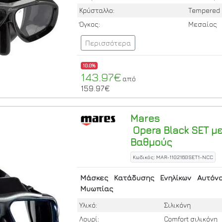
Κρύσταλλο:
Tempered
Όγκος:
Μεσαίος
Περισσότερα
10.0%
143.97€
από
159.97€
Mares
Opera Black SET με
Βαθμούς
Κωδικός: MAR-1102160SET1-NCC
Μάσκες
Κατάδυσης
Ενηλίκων
Αυτόν
Μυωπίας
Υλικό:
Σιλικόνη
Λουρί:
Comfort σιλικόνη