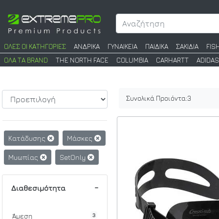
ΟΛΕΣ ΟΙ ΚΑΤΗΓΟΡΙΕΣ
ΑΝΔΡΙΚΑ
ΓΥΝΑΙΚΕΙΑ
ΠΑΙΔΙΚΑ
ΣΑΚΙΔΙΑ
FIS
ΟΛΑ ΤΑ BRAND
THE NORTH FACE
COLUMBIA
CARHARTT
ADIDAS
Συνολικά Προιόντα:
3
Κατάδυσης
Μάσκες
Μυωπίας
SetOnly
Διαθεσιμότητα
3
Άμεση