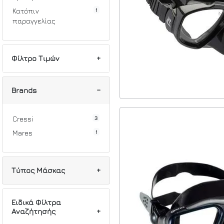
1
Κατόπιν
παραγγελίας
Φίλτρο Τιμών
Min
Max
Brands
3
Cressi
1
Mares
Τύπος Μάσκας
4
Snorkeling
Ειδικά Φίλτρα
Αναζήτησής
3
Ψαροτούφεκου