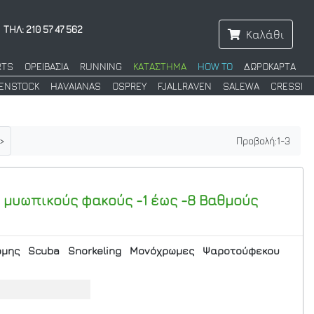
ΤΗΛ: 210 57 47 562
Καλάθι
RTS
ΟΡΕΙΒΑΣΙΑ
RUNNING
ΚΑΤΑΣΤΗΜΑ
HOW TO
ΔΩΡΟΚΑΡΤΑ
KENSTOCK
HAVAIANAS
OSPREY
FJALLRAVEN
SALEWA
CRESSI
>
Προβολή:
1
-
3
ε μυωπικούς φακούς -1 έως -8 Βαθμούς
ομης
Scuba
Snorkeling
Μονόχρωμες
Ψαροτούφεκου