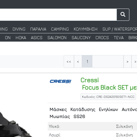
HING
DIVING
ΠΑΡΑΛΙΑ
CAMPING
ΚΟΛΥΜΒΗΣΗ
SUP / WATERSPO
ON
HOKA
ASICS
SALOMON
SAUCONY
CROCS
TEVA
BIR
1
<<
<
>
>
Cressi
Focus Black SET μ
Κωδικός: CRE-DS242050SET1-NCC
Μάσκες
Κατάδυσης
Ενηλίκων
Αυτόν
Μυωπίας
SS26
Υλικό:
Σιλικόνη
Λουρί:
Σιλικόνη