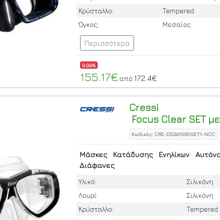
Κρύσταλλο:
Tempered
Όγκος:
Μεσαίος
Περισσότερα
9.99%
155.17€
172.4€
από
Cressi
Focus Clear SET μ
Κωδικός: CRE-DS241060SET1-NCC
Μάσκες
Κατάδυσης
Ενηλίκων
Αυτόν
Διάφανες
Υλικό:
Σιλικόνη
Λουρί:
Σιλικόνη
Κρύσταλλο:
Tempered