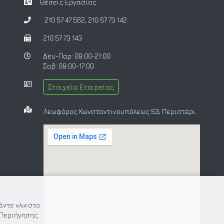
Θέσεις Εργασίας
210 57 47 562
,
210 57 73 142
210 57 73 143
Δευ-Παρ: 09:00-21:00
Σαβ: 09:00-17:00
Στοιχεία Εταιρείας
Λεωφόρος Κωνσταντινουπόλεως 53, Περιστέρι.
Κάντε
κλικ
στο
Περιήγησης.