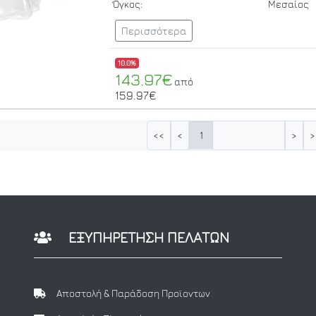
Όγκος:
Μεσαίος
Περισσότερα
10.0%
143.97€
από
159.97€
1
<<
<
>
>
ΕΞΥΠΗΡΕΤΗΣΗ ΠΕΛΑΤΩΝ
Αποστολή & Παράδοση Προϊοντων