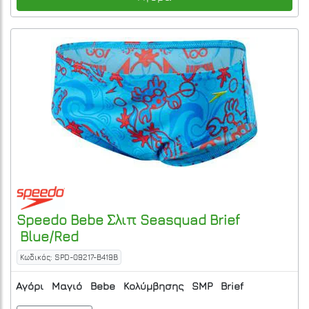
Speedo
Bebe Σλιπ Seasquad Brief
Blue/Red
Κωδικός: SPD-09217-B419B
Αγόρι
Μαγιό
Bebe
Κολύμβησης
SMP
Brief