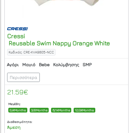
Cressi
Reusable Swim Nappy Orange White
Κωδικός: CRE-XVA9805-NCC
Αγόρι
Μαγιό
Bebe
Κολύμβησης
SMP
Περισσότερα
21.59€
Μεγέθη:
0/4Months
3/8Months
6/14Months
12/24Months
Διαθεσιμότητα:
Άμεση