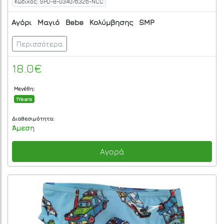
Κωδικός: SPD-8-034076326-NCC
Αγόρι
Μαγιό
Bebe
Κολύμβησης
SMP
Περισσότερα
18.0€
Μεγέθη:
1Years
Διαθεσιμότητα:
Άμεση
Αγορά