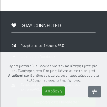
STAY CONNECTED
Γνωρίστε το
ExtremePRO
Join us on Facebook
Join us on Instagram
Χρησιμοποιούμε Cookies για την Καλύτερη Εμπειρία
και Πλοήγηση στο Site μας. Κάντε
κλικ
στο κουμπί
Αποδοχή
και βοηθήστε μας να σας προσφέρουμε μια
Καλύτερη Εμπειρία Περιήγησης.
Εγγραφείτε στο Newsletter μας
του
ExtremePRO.
Αποδοχή
Εγγραφή στο Newsletter