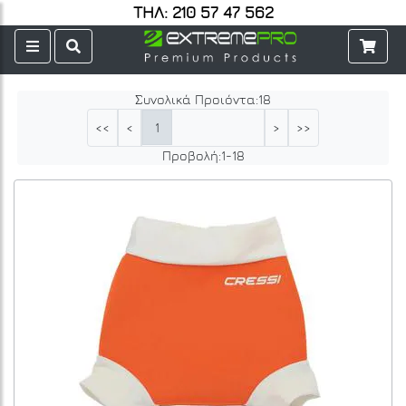
ΤΗΛ: 210 57 47 562
Συνολικά Προιόντα:
18
1
<<
<
>
>>
Προβολή:
1
-
18