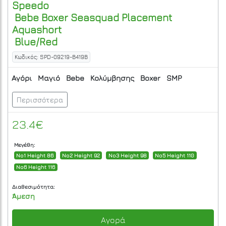
Speedo
Bebe Boxer Seasquad Placement
Aquashort
Blue/Red
Κωδικός: SPD-09219-B419B
Αγόρι
Μαγιό
Bebe
Κολύμβησης
Boxer
SMP
Περισσότερα
23.4€
Μεγέθη:
No1 Height 86
No2 Height 92
No3 Height 98
No5 Height 110
No6 Height 116
Διαθεσιμότητα:
Άμεση
Αγορά