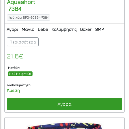
Aquashort
7384
Κωδικός: SPD-05394-7384
Αγόρι
Μαγιό
Bebe
Κολύμβησης
Boxer
SMP
Περισσότερα
21.6€
Μεγέθη:
No3 Height 98
Διαθεσιμότητα:
Άμεση
Αγορά