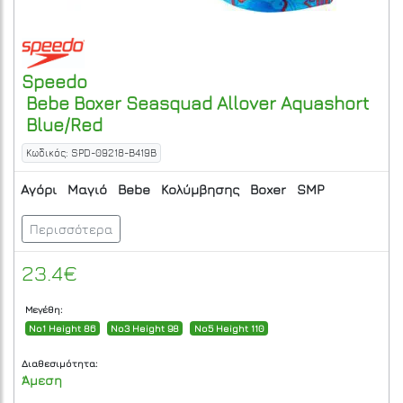
Speedo
Bebe Boxer Seasquad Allover Aquashort
Blue/Red
Κωδικός: SPD-09218-B419B
Αγόρι
Μαγιό
Bebe
Κολύμβησης
Boxer
SMP
Περισσότερα
23.4€
Μεγέθη:
No1 Height 86
No3 Height 98
No5 Height 110
Διαθεσιμότητα:
Άμεση