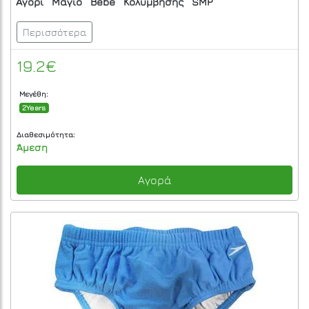
Αγόρι
Μαγιό
Bebe
Κολύμβησης
SMP
Περισσότερα
19.2€
Μεγέθη:
2Years
Διαθεσιμότητα:
Άμεση
Αγορά