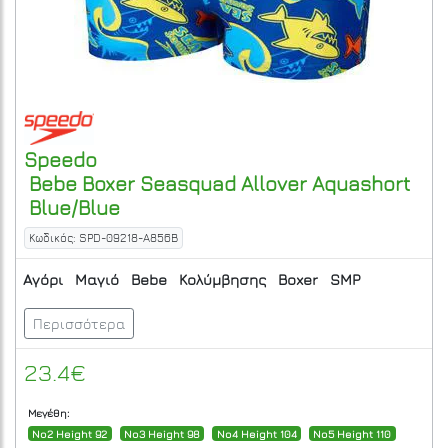
Speedo
Bebe Boxer Seasquad Allover Aquashort
Blue/Blue
Κωδικός: SPD-09218-A856B
Αγόρι
Μαγιό
Bebe
Κολύμβησης
Boxer
SMP
Περισσότερα
23.4€
Μεγέθη:
No2 Height 92
No3 Height 98
No4 Height 104
No5 Height 110