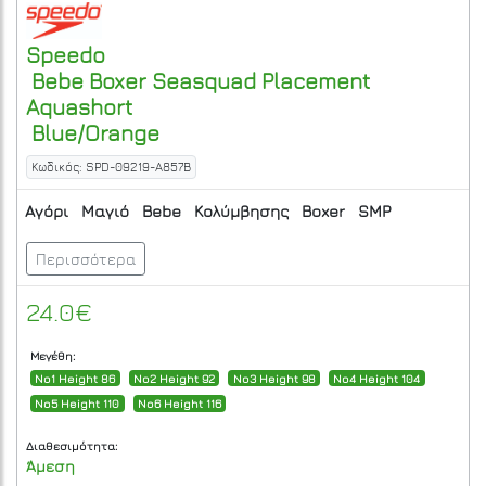
Speedo
Bebe Boxer Seasquad Placement
Aquashort
Blue/Orange
Κωδικός: SPD-09219-A857B
Αγόρι
Μαγιό
Bebe
Κολύμβησης
Boxer
SMP
Περισσότερα
24.0€
Μεγέθη:
No1 Height 86
No2 Height 92
No3 Height 98
No4 Height 104
No5 Height 110
No6 Height 116
Διαθεσιμότητα:
Άμεση