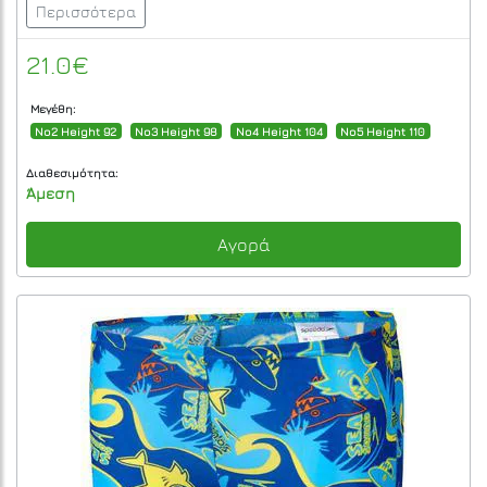
Περισσότερα
21.0€
Μεγέθη:
No2 Height 92
No3 Height 98
No4 Height 104
No5 Height 110
Διαθεσιμότητα:
Άμεση
Αγορά