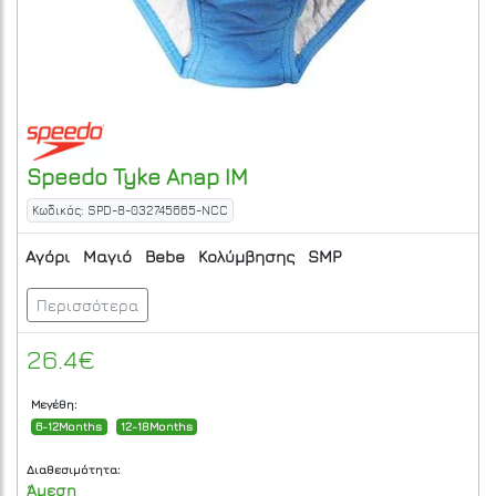
Speedo
Tyke Anap IM
Κωδικός: SPD-8-032745665-NCC
Αγόρι
Μαγιό
Bebe
Κολύμβησης
SMP
Περισσότερα
26.4€
Μεγέθη:
6-12Months
12-18Months
Διαθεσιμότητα:
Άμεση