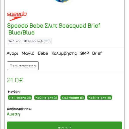
Speedo
Bebe Σλιπ Seasquad Brief
Blue/Blue
Κωδικός: SPD-09217-A856B
Αγόρι
Μαγιό
Bebe
Κολύμβησης
SMP
Brief
Περισσότερα
21.0€
Μεγέθη:
No1 Height 86
No2 Height 92
No3 Height 98
No6 Height 116
Διαθεσιμότητα:
Άμεση
Αγορά