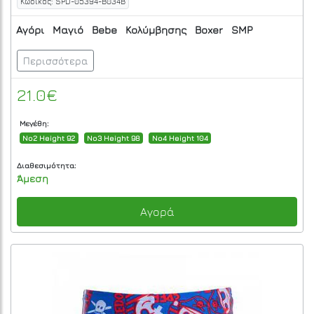
Κωδικός: SPD-05394-B034B
Αγόρι
Μαγιό
Bebe
Κολύμβησης
Boxer
SMP
Περισσότερα
21.0€
Μεγέθη:
No2 Height 92
No3 Height 98
No4 Height 104
Διαθεσιμότητα:
Άμεση
Αγορά