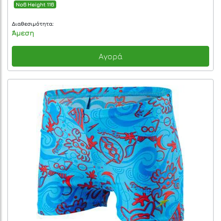
No6 Height 116
Διαθεσιμότητα:
Άμεση
Αγορά