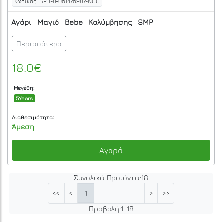
Κωδικός: SPD-8-061476987-NCC
Αγόρι
Μαγιό
Bebe
Κολύμβησης
SMP
Περισσότερα
18.0€
Μεγέθη:
5Years
Διαθεσιμότητα:
Άμεση
Αγορά
Συνολικά Προιόντα:
18
1
<<
<
>
>>
Προβολή:
1
-
18