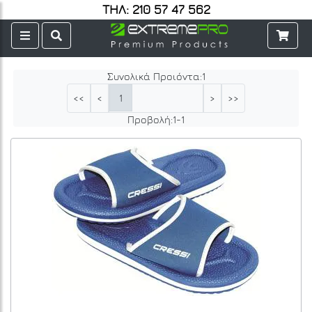
ΤΗΛ: 210 57 47 562
Συνολικά Προιόντα:
1
1
<<
<
>
>>
Προβολή:
1
-
1