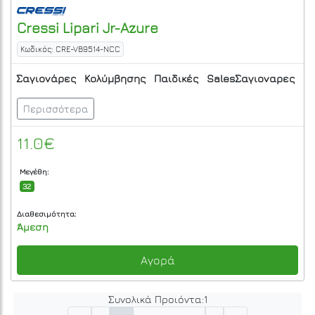
Cressi
Lipari Jr-Azure
Κωδικός: CRE-VB9514-NCC
Σαγιονάρες
Κολύμβησης
Παιδικές
SalesΣαγιοναρες
Περισσότερα
11.0€
Μεγέθη:
32
Διαθεσιμότητα:
Άμεση
Αγορά
Συνολικά Προιόντα:
1