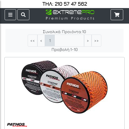
ΤΗΛ: 210 57 47 562
Συνολικά Προιόντα:
10
1
<<
<
>
>>
Προβολή:
1
-
10