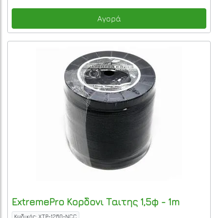
Αγορά
ExtremePro
Κορδονι Ταιτης 1,5φ - 1m
Κωδικός: XTP-1260-NCC