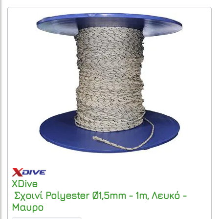
XDive
Σχοινί Polyester Ø1,5mm - 1m, Λευκό -
Μαυρο