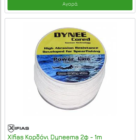
Αγορά
Xifias
Κορδόνι Dyneema 2φ - 1m