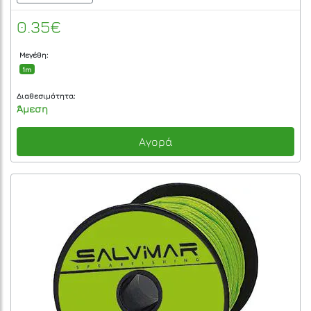
0.35€
Μεγέθη:
1m
Διαθεσιμότητα:
Άμεση
Αγορά