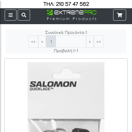
ΤΗΛ: 210 57 47 562
Συνολικά Προιόντα:
1
1
<<
<
>
>>
Προβολή:
1
-
1