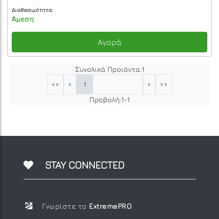
Διαθεσιμότητα:
Άμεση
Αγορά
Συνολικά Προιόντα:
1
1
<<
<
>
>>
Προβολή:
1
-
1
STAY CONNECTED
Γνωρίστε το
ExtremePRO