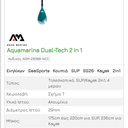
Aquamarina
Dual-Tech 2 in 1
Κωδικός: AQM-28398-NCC
Ενηλίκων
SeaSports
Κουπιά
SUP
SS26
Kayak
2in1
Τηλεσκοπικό, SUP/Kayak 2in1, 4
Τύπος:
μερών
Χειρολαβή:
Σχήμα Τ
Υλικό Ιστού:
Αλουμίνιο
Διάμετρος Ιστού:
29mm
175cm έως 220cm για SUP, 236cm για
Μήκος:
Kayak