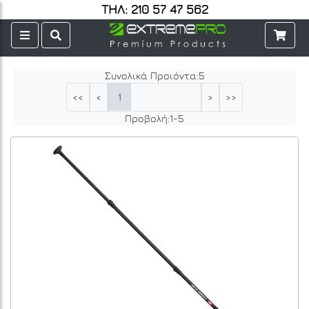
ΤΗΛ: 210 57 47 562
Συνολικά Προιόντα:
5
1
<<
<
>
>>
Προβολή:
1
-
5