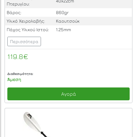
40x22cm
Πτερυγίου:
Βάρος:
860gr
Υλικό Χειρολαβής:
Καουτσούκ
Πάχος Υλικού Ιστού:
1.25mm
Περισσότερα
119.8€
Διαθεσιμότητα:
Άμεση
Αγορά