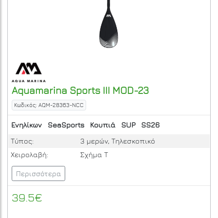
Aquamarina
Sports III MOD-23
Κωδικός: AQM-28363-NCC
Ενηλίκων
SeaSports
Κουπιά
SUP
SS26
Τύπος:
3 μερών, Τηλεσκοπικό
Χειρολαβή:
Σχήμα Τ
Περισσότερα
39.5€