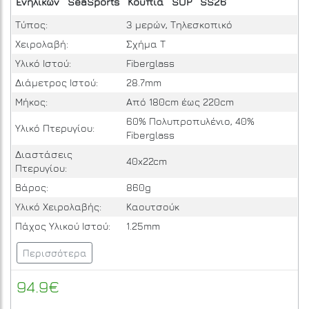
Ενηλίκων
SeaSports
Κουπιά
SUP
SS26
Τύπος:
3 μερών, Τηλεσκοπικό
Χειρολαβή:
Σχήμα Τ
Υλικό Ιστού:
Fiberglass
Διάμετρος Ιστού:
28.7mm
Μήκος:
Από 180cm έως 220cm
60% Πολυπροπυλένιο, 40%
Υλικό Πτερυγίου:
Fiberglass
Διαστάσεις
40x22cm
Πτερυγίου:
Βάρος:
860g
Υλικό Χειρολαβής:
Καουτσούκ
Πάχος Υλικού Ιστού:
1.25mm
Περισσότερα
94.9€