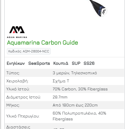
Aquamarina
Carbon Guide
Κωδικός: AQM-28004-NCC
Ενηλίκων
SeaSports
Κουπιά
SUP
SS26
Τύπος:
3 μερών, Τηλεσκοπικό
Χειρολαβή:
Σχήμα Τ
Υλικό Ιστού:
70% Carbon, 30% Fiberglass
Διάμετρος Ιστού:
28.7mm
Μήκος:
Από 180cm έως 220cm
60% Πολυπροπυλένιο, 40%
Υλικό Πτερυγίου:
Fiberglass
Διαστάσεις