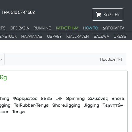
ΤΗΛ: 210 57 47 562
Καλάθι
RTS
ΟΡΕΙΒΑΣΙΑ
RUNNING
ΚΑΤΑΣΤΗΜΑ
HOW TO
ΔΩΡΟΚΑΡΤΑ
KENSTOCK
HAVAIANAS
OSPREY
FJALLRAVEN
SALEWA
CRESSI
>
Προβολή:
1
-
1
10g
shing
Ψαρέματος
SS25
LRF
Spinning
Σιλικόνες
Shore
gging
TaiRubber-Tenya
ShoreJigging
Jigging
Τεχνητών
bber
Tenya