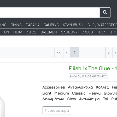
HING
DIVING
ΠΑΡΑΛΙΑ
CAMPING
ΚΟΛΥΜΒΗΣΗ
SUP / WATERSPO
ON
HOKA
ASICS
SALOMON
SAUCONY
CROCS
TEVA
BIR
1
<<
<
>
>
Fiiish
1x The Glue - 
Κωδικός: FIS-GAM1352-NCC
Accessories
Ανταλλακτικά
Κόλλες
Fi
Light
Medium
Classic
Heavy
SlowJi
Δολωμάτων
Slow
Αναλώσιμα
Tai
Ru
Περισσότερα