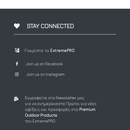
1
Slow
1
Rubber
1
SlowJigging
STAY CONNECTED
1
LRF
1
TaiRubber-Tenya
1
Τεχνητών
Γνωρίστε το
ExtremePRO
1
Jigging
1
Σιλικόνες
Join us on Facebook
1
Αναλώσιμα
Join us on Instagram
1
ShoreJigging
1
Shore
1
SS25
Εγγραφείτε στο Newsletter μας
1
Classic
για να ενημερώνεστε Πρώτοι για νέες
αφίξεις και προσφορές στα
Premium
1
Tenya
Outdoor Products
1
Light
του ExtremePRO.
1
Tai