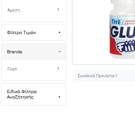
1
Άμεση
Φίλτρο Τιμών
Min
Max
Brands
1
Fiiish
Συνολικά Προιόντα:
1
Ειδικά Φίλτρα
Αναζήτησής
1
Fishing
1
Ανταλλακτικά
1
Accessories