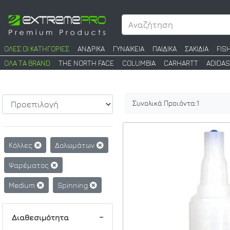
ΟΛΕΣ ΟΙ ΚΑΤΗΓΟΡΙΕΣ
ΑΝΔΡΙΚΑ
ΓΥΝΑΙΚΕΙΑ
ΠΑΙΔΙΚΑ
ΣΑΚΙΔΙΑ
FIS
ΟΛΑ ΤΑ BRAND
THE NORTH FACE
COLUMBIA
CARHARTT
ADIDAS
Συνολικά Προιόντα:
1
Κόλλες
Δολωμάτων
Ψαρέματος
Medium
Spinning
Διαθεσιμότητα