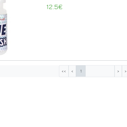
12.5€
1
<<
<
>
>