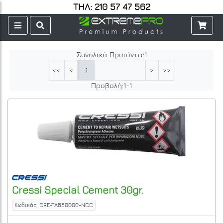
ΤΗΛ: 210 57 47 562
Συνολικά Προιόντα:
1
1
<<
<
>
>>
Προβολή:
1
-
1
Cressi
Special Cement 30gr.
Κωδικός: CRE-TA650000-NCC