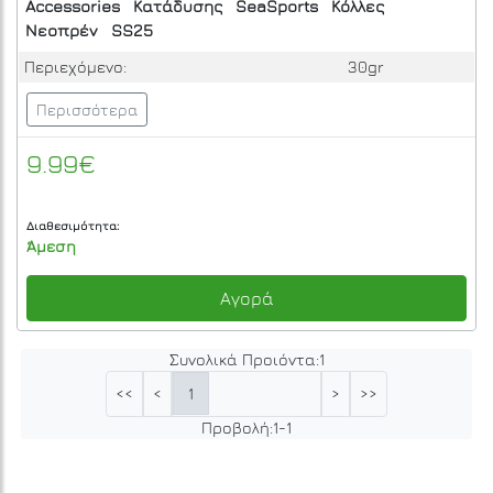
Accessories
Κατάδυσης
SeaSports
Κόλλες
Νεοπρέν
SS25
Περιεχόμενο:
30gr
Περισσότερα
9.99€
Διαθεσιμότητα:
Άμεση
Αγορά
Συνολικά Προιόντα:
1
1
<<
<
>
>>
Προβολή:
1
-
1