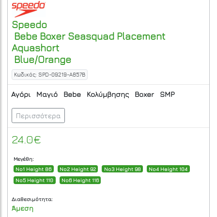
Speedo
Bebe Boxer Seasquad Placement
Aquashort
Blue/Orange
Κωδικός: SPD-09219-A857B
Αγόρι
Μαγιό
Bebe
Κολύμβησης
Boxer
SMP
Περισσότερα
24.0€
Μεγέθη:
No1 Height 86
No2 Height 92
No3 Height 98
No4 Height 104
No5 Height 110
No6 Height 116
Διαθεσιμότητα:
Άμεση