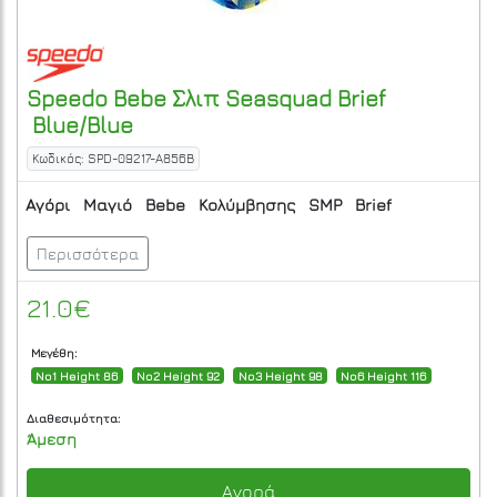
Speedo
Bebe Σλιπ Seasquad Brief
Blue/Blue
Κωδικός: SPD-09217-A856B
Αγόρι
Μαγιό
Bebe
Κολύμβησης
SMP
Brief
Περισσότερα
21.0€
Μεγέθη:
No1 Height 86
No2 Height 92
No3 Height 98
No6 Height 116
Διαθεσιμότητα:
Άμεση
Αγορά