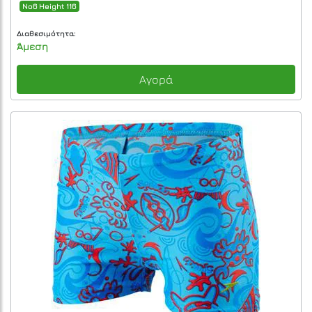
No6 Height 116
Διαθεσιμότητα:
Άμεση
Αγορά