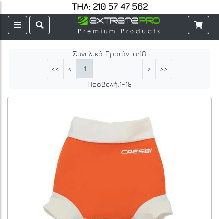
ΤΗΛ: 210 57 47 562
Συνολικά Προιόντα:
18
1
<<
<
>
>>
Προβολή:
1
-
18