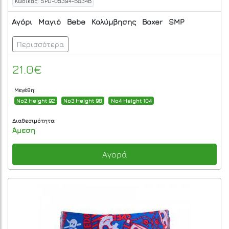
Κωδικός: SPD-05394-B034B
Αγόρι
Μαγιό
Bebe
Κολύμβησης
Boxer
SMP
Περισσότερα
21.0€
Μεγέθη:
No2 Height 92
No3 Height 98
No4 Height 104
Διαθεσιμότητα:
Άμεση
Αγορά