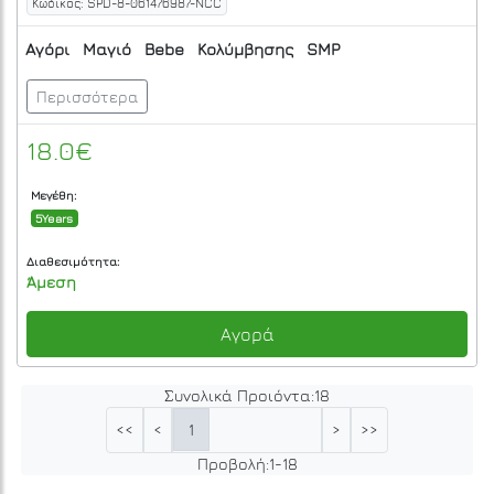
Κωδικός: SPD-8-061476987-NCC
Αγόρι
Μαγιό
Bebe
Κολύμβησης
SMP
Περισσότερα
18.0€
Μεγέθη:
5Years
Διαθεσιμότητα:
Άμεση
Αγορά
Συνολικά Προιόντα:
18
1
<<
<
>
>>
Προβολή:
1
-
18