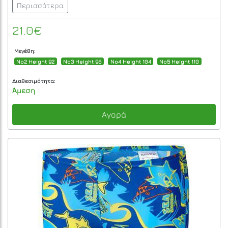
Περισσότερα
21.0€
Μεγέθη:
No2 Height 92
No3 Height 98
No4 Height 104
No5 Height 110
Διαθεσιμότητα:
Άμεση
Αγορά