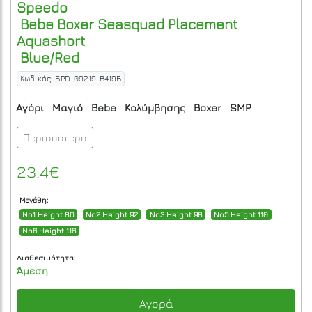
Speedo
Bebe Boxer Seasquad Placement
Aquashort
Blue/Red
Κωδικός: SPD-09219-B419B
Αγόρι
Μαγιό
Bebe
Κολύμβησης
Boxer
SMP
Περισσότερα
23.4€
Μεγέθη:
No1 Height 86
No2 Height 92
No3 Height 98
No5 Height 110
No6 Height 116
Διαθεσιμότητα:
Άμεση
Αγορά