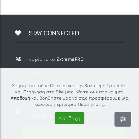
STAY CONNECTED
Γνωρίστε το
ExtremePRO
Join us on Facebook
Join us on Instagram
Χρησιμοποιούμε Cookies για την Καλύτερη Εμπειρία
και Πλοήγηση στο Site μας. Κάντε
κλικ
στο κουμπί
Αποδοχή
και βοηθήστε μας να σας προσφέρουμε μια
Καλύτερη Εμπειρία Περιήγησης.
Εγγραφείτε στο Newsletter μας
του
ExtremePRO.
Αποδοχή
Εγγραφή στο Newsletter