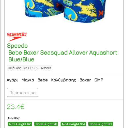
Speedo
Bebe Boxer Seasquad Allover Aquashort
Blue/Blue
Κωδικός: SPD-09218-A856B
Αγόρι
Μαγιό
Bebe
Κολύμβησης
Boxer
SMP
Περισσότερα
23.4€
Μεγέθη:
No2 Height 92
No3 Height 98
No4 Height 104
No5 Height 110