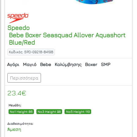
Speedo
Bebe Boxer Seasquad Allover Aquashort
Blue/Red
Κωδικός: SPD-09218-B419B
Αγόρι
Μαγιό
Bebe
Κολύμβησης
Boxer
SMP
Περισσότερα
23.4€
Μεγέθη:
No1 Height 86
No3 Height 98
No5 Height 110
Διαθεσιμότητα:
Άμεση