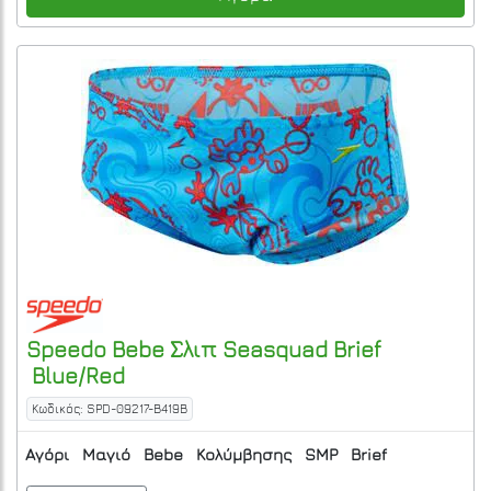
Speedo
Bebe Σλιπ Seasquad Brief
Blue/Red
Κωδικός: SPD-09217-B419B
Αγόρι
Μαγιό
Bebe
Κολύμβησης
SMP
Brief