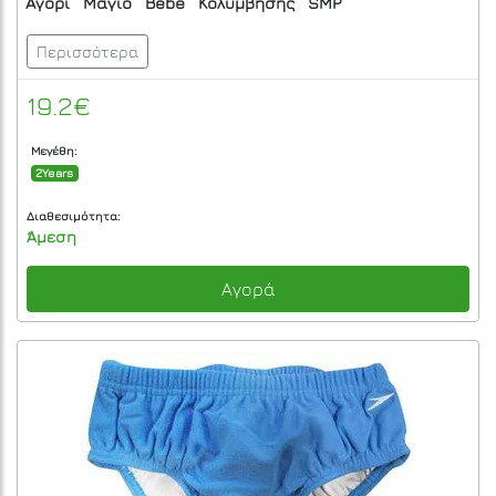
Αγόρι
Μαγιό
Bebe
Κολύμβησης
SMP
Περισσότερα
19.2€
Μεγέθη:
2Years
Διαθεσιμότητα:
Άμεση
Αγορά