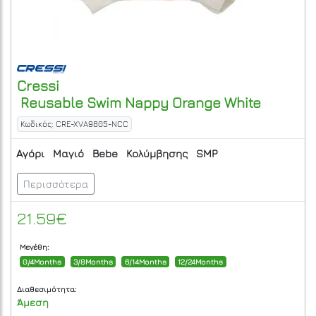
Cressi
Reusable Swim Nappy Orange White
Κωδικός: CRE-XVA9805-NCC
Αγόρι
Μαγιό
Bebe
Κολύμβησης
SMP
Περισσότερα
21.59€
Μεγέθη:
0/4Months
3/8Months
6/14Months
12/24Months
Διαθεσιμότητα:
Άμεση