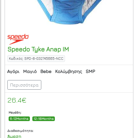
Speedo
Tyke Anap IM
Κωδικός: SPD-8-032745665-NCC
Αγόρι
Μαγιό
Bebe
Κολύμβησης
SMP
Περισσότερα
26.4€
Μεγέθη:
6-12Months
12-18Months
Διαθεσιμότητα:
Άμεση