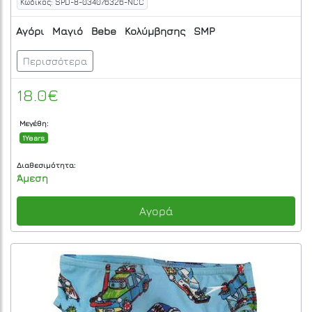
Κωδικός: SPD-8-034076326-NCC
Αγόρι
Μαγιό
Bebe
Κολύμβησης
SMP
Περισσότερα
18.0€
Μεγέθη:
1Years
Διαθεσιμότητα:
Άμεση
Αγορά