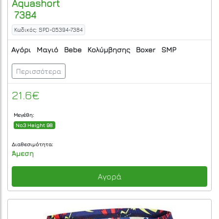
Aquashort
7384
Κωδικός: SPD-05394-7384
Αγόρι
Μαγιό
Bebe
Κολύμβησης
Boxer
SMP
Περισσότερα
21.6€
Μεγέθη:
No3 Height 98
Διαθεσιμότητα:
Άμεση
Αγορά