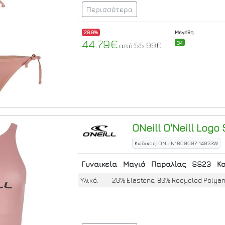
Περισσότερα
20.0%
Μεγέθη:
44.79€
34
55.99€
από
ONeill
O'Neill Logo 
Κωδικός: ONL-N1800007-14023W
Γυναικεία
Μαγιό
Παραλίας
SS23
Κ
Υλικό:
20% Elastene, 80% Recycled Polya