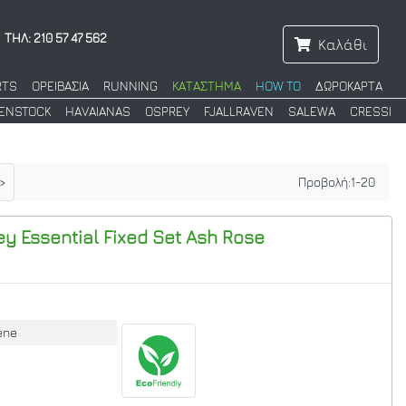
ΤΗΛ: 210 57 47 562
Καλάθι
RTS
ΟΡΕΙΒΑΣΙΑ
RUNNING
ΚΑΤΑΣΤΗΜΑ
HOW TO
ΔΩΡΟΚΑΡΤΑ
KENSTOCK
HAVAIANAS
OSPREY
FJALLRAVEN
SALEWA
CRESSI
>
Προβολή:
1
-
20
y Essential Fixed Set
Ash Rose
ene