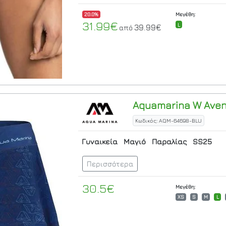
20.0%
Μεγέθη:
31.99€
L
39.99€
από
Aquamarina
W Aveni
Κωδικός: AQM-64698-BLU
Γυναικεία
Μαγιό
Παραλίας
SS25
Περισσότερα
30.5€
Μεγέθη:
XS
S
M
L