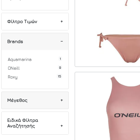
Φίλτρο Τιμών
Min
Max
Brands
1
Aquamarina
9
ONeill
15
Roxy
Μέγεθος
1
34
Ειδικά Φίλτρα
Αναζήτησής
2
36
1
38