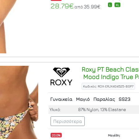
28.79€
L
XL
35.99€
από
Roxy
PT Beach Class
Mood Indigo True P
Κωδικός: ROX-ERJX404525-BSP7
Γυναικεία
Μαγιό
Παραλίας
SS23
Υλικό:
87% Nylon, 13% Elastane
Περισσότερα
20.0%
Μεγέθη: