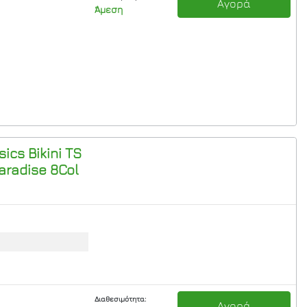
Αγορά
Άμεση
ics Bikini TS
aradise 8Col
Διαθεσιμότητα:
Αγορά