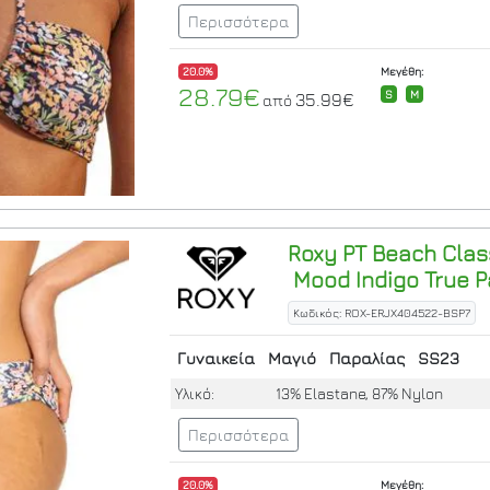
Περισσότερα
20.0%
Μεγέθη:
28.79€
S
M
35.99€
από
Roxy
PT Beach Clas
Mood Indigo True P
Κωδικός: ROX-ERJX404522-BSP7
Γυναικεία
Μαγιό
Παραλίας
SS23
Υλικό:
13% Elastane, 87% Nylon
Περισσότερα
20.0%
Μεγέθη: