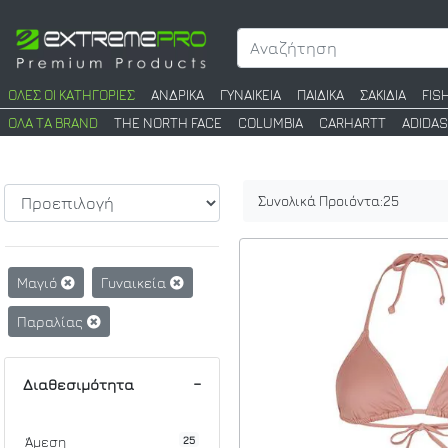
ΟΛΕΣ ΟΙ ΚΑΤΗΓΟΡΙΕΣ
ΑΝΔΡΙΚΑ
ΓΥΝΑΙΚΕΙΑ
ΠΑΙΔΙΚΑ
ΣΑΚΙΔΙΑ
FIS
ΟΛΑ ΤΑ BRAND
THE NORTH FACE
COLUMBIA
CARHARTT
ADIDAS
Συνολικά Προιόντα:
25
Μαγιό
Γυναικεία
Παραλίας
Διαθεσιμότητα
25
Άμεση