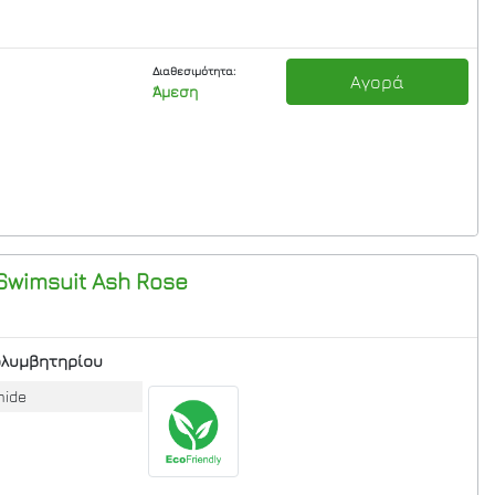
Διαθεσιμότητα:
Αγορά
Άμεση
Swimsuit
Ash Rose
ολυμβητηρίου
mide