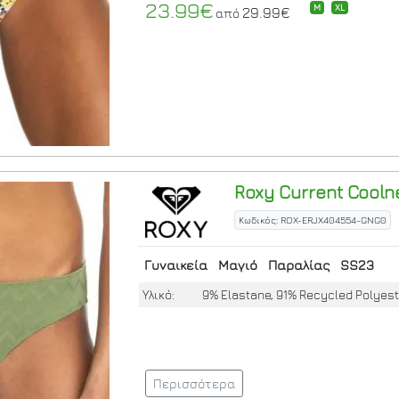
23.99€
M
XL
29.99€
από
Roxy
Current Cooln
Κωδικός: ROX-ERJX404554-GNG0
Γυναικεία
Μαγιό
Παραλίας
SS23
Υλικό:
9% Elastane, 91% Recycled Polyest
Περισσότερα