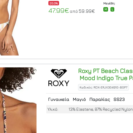
20.0%
Μεγέθη:
47.99€
M
L
59.99€
από
Roxy
PT Beach Class
Mood Indigo True P
Κωδικός: ROX-ERJX304910-BSP7
Γυναικεία
Μαγιό
Παραλίας
SS23
Υλικό:
13% Elastane, 87% Recycled Nylon