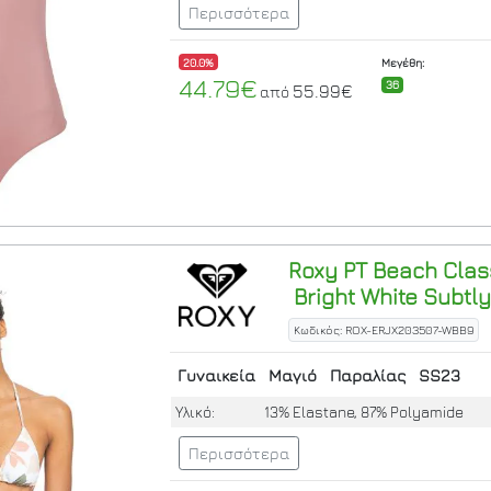
Περισσότερα
20.0%
Μεγέθη:
44.79€
36
55.99€
από
Roxy
PT Beach Classi
Bright White Subtly
Κωδικός: ROX-ERJX203507-WBB9
Γυναικεία
Μαγιό
Παραλίας
SS23
Υλικό:
13% Elastane, 87% Polyamide
Περισσότερα