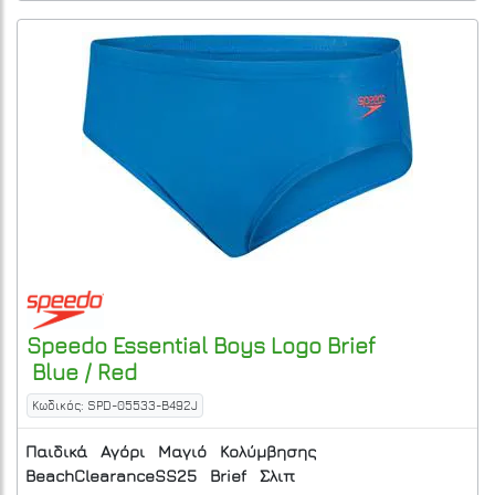
Speedo
Essential Boys Logo Brief
Blue / Red
Κωδικός: SPD-05533-B492J
Παιδικά
Αγόρι
Μαγιό
Κολύμβησης
BeachClearanceSS25
Brief
Σλιπ