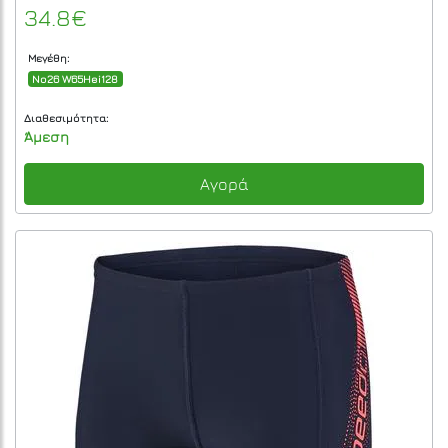
34.8€
Μεγέθη:
No26 W65Hei128
Διαθεσιμότητα:
Άμεση
Αγορά