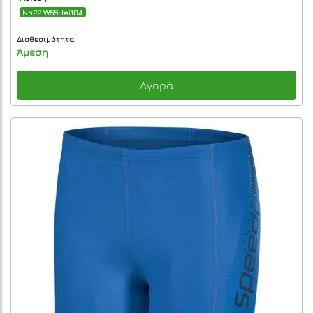
No22 W55Hei104
Διαθεσιμότητα:
Άμεση
Αγορά