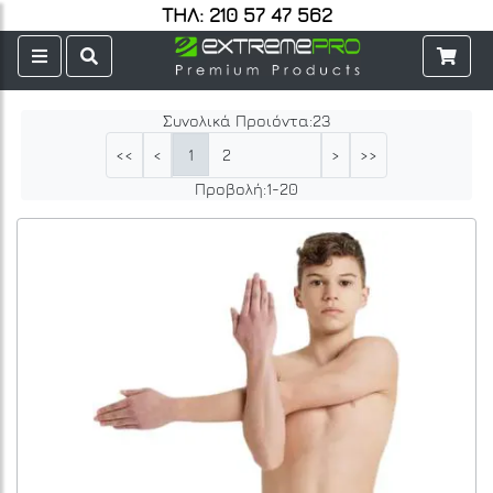
ΤΗΛ: 210 57 47 562
Συνολικά Προιόντα:
23
1
2
<<
<
>
>>
Προβολή:
1
-
20