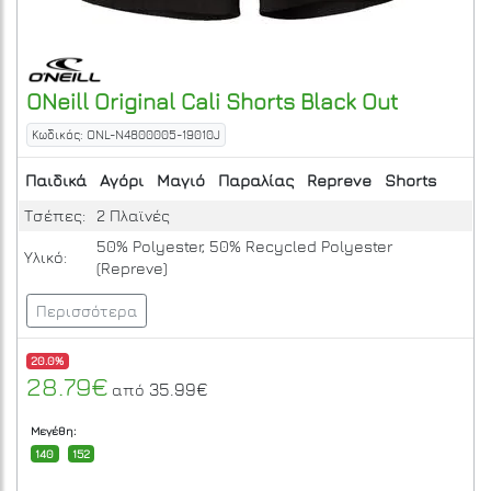
ONeill
Original Cali Shorts
Black Out
Κωδικός: ONL-N4800005-19010J
Παιδικά
Αγόρι
Μαγιό
Παραλίας
Repreve
Shorts
Τσέπες:
2 Πλαϊνές
50% Polyester, 50% Recycled Polyester
Υλικό:
(Repreve)
Περισσότερα
20.0%
28.79€
35.99€
από
Μεγέθη:
140
152