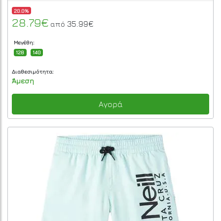
20.0%
28.79€
35.99€
από
Μεγέθη:
128
140
Διαθεσιμότητα:
Άμεση
Αγορά