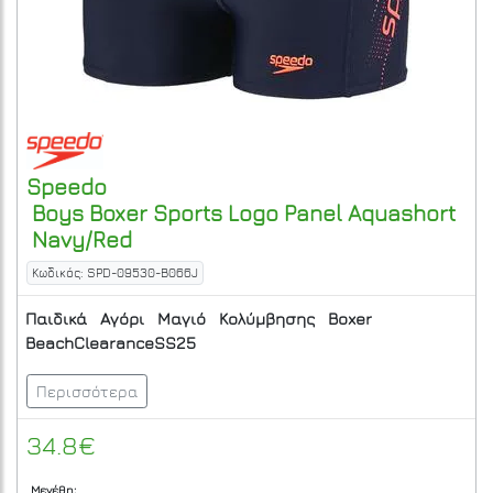
Speedo
Boys Boxer Sports Logo Panel Aquashort
Navy/Red
Κωδικός: SPD-09530-B066J
Παιδικά
Αγόρι
Μαγιό
Κολύμβησης
Boxer
BeachClearanceSS25
Περισσότερα
34.8€
Μεγέθη: