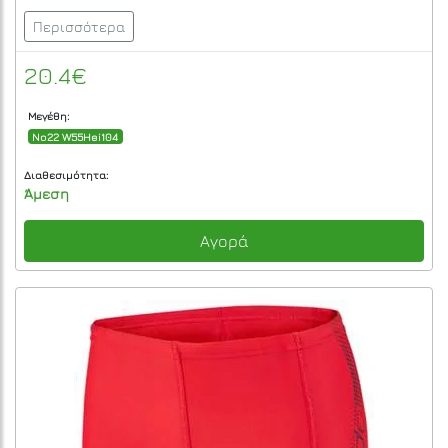
Περισσότερα
20.4€
Μεγέθη:
No22 W55Hei104
Διαθεσιμότητα:
Άμεση
Αγορά