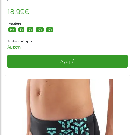
18.99€
Μεγέθη:
14Y
6Y
8Y
10Y
12Y
Διαθεσιμότητα:
Άμεση
Αγορά