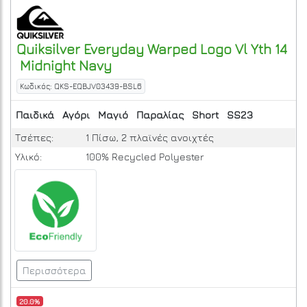
Quiksilver
Everyday Warped Logo Vl Yth 14
Midnight Navy
Κωδικός: QKS-EQBJV03439-BSL6
Παιδικά
Αγόρι
Μαγιό
Παραλίας
Short
SS23
Τσέπες:
1 Πίσω, 2 πλαϊνές ανοιχτές
Υλικό:
100% Recycled Polyester
Περισσότερα
20.0%