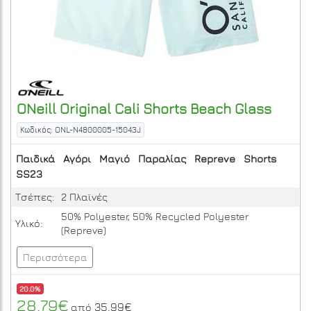
ONeill
Original Cali Shorts
Beach Glass
Κωδικός: ONL-N4800005-15043J
Παιδικά
Αγόρι
Μαγιό
Παραλίας
Repreve
Shorts
SS23
Τσέπες:
2 Πλαϊνές
50% Polyester, 50% Recycled Polyester
Υλικό:
(Repreve)
Περισσότερα
20.0%
28.79€
35.99€
από