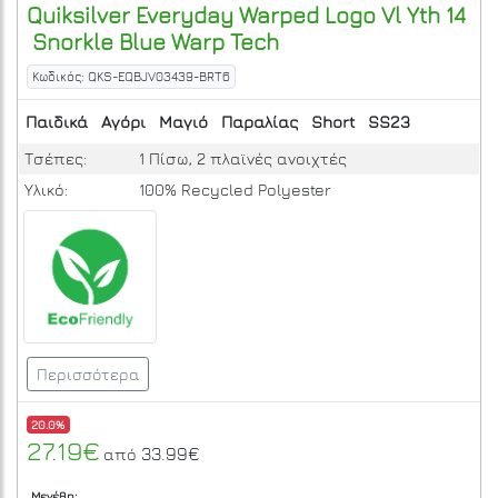
Quiksilver
Everyday Warped Logo Vl Yth 14
Snorkle Blue Warp Tech
Κωδικός: QKS-EQBJV03439-BRT6
Παιδικά
Αγόρι
Μαγιό
Παραλίας
Short
SS23
Τσέπες:
1 Πίσω, 2 πλαϊνές ανοιχτές
Υλικό:
100% Recycled Polyester
Περισσότερα
20.0%
27.19€
33.99€
από
Μεγέθη: