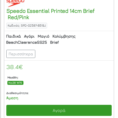
Speedo
Essential Printed 14cm Brief
Red/Pink
Κωδικός: SPD-02587-B519J
Παιδικά
Αγόρι
Μαγιό
Κολύμβησης
BeachClearanceSS25
Brief
Περισσότερα
38.4€
Μεγέθη:
No28 W70
Διαθεσιμότητα:
Άμεση
Αγορά