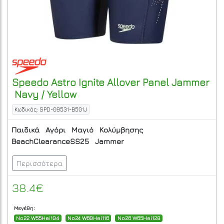
Speedo
Astro Ignite Allover Panel Jammer
Navy / Yellow
Κωδικός: SPD-09531-B501J
Παιδικά
Αγόρι
Μαγιό
Κολύμβησης
BeachClearanceSS25
Jammer
Περισσότερα
38.4€
Μεγέθη:
No22 W55Hei104
No24 W60Hei116
No26 W65Hei128