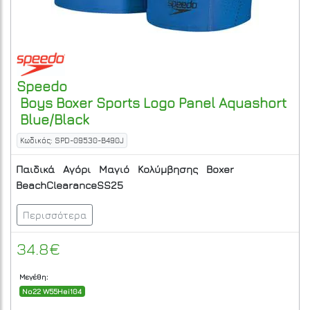
Speedo
Boys Boxer Sports Logo Panel Aquashort
Blue/Black
Κωδικός: SPD-09530-B490J
Παιδικά
Αγόρι
Μαγιό
Κολύμβησης
Boxer
BeachClearanceSS25
Περισσότερα
34.8€
Μεγέθη:
No22 W55Hei104