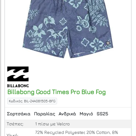
Billabong
Good Times Pro
Blue Fog
Κωδικός: BIL-24A081505-BFG
Σορτσάκια
Παραλίας
Ανδρικά
Μαγιό
SS25
Τσέπες:
1 πίσω με Velcro
72% Recycled Polyester, 20% Cotton, 8%
Υλικό: