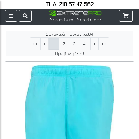
ΤΗΛ: 210 57 47 562
Συνολικά Προιόντα:
84
1
2
3
4
5
<<
<
>
>>
Προβολή:
1
-
20