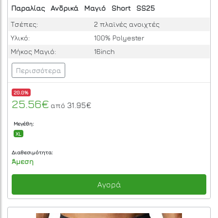
Παραλίας
Ανδρικά
Μαγιό
Short
SS25
Τσέπες:
2 πλαϊνές ανοιχτές
Υλικό:
100% Polyester
Μήκος Μαγιό:
16inch
Περισσότερα
20.0%
25.56€
31.95€
από
Μεγέθη:
XL
Διαθεσιμότητα:
Άμεση
Αγορά