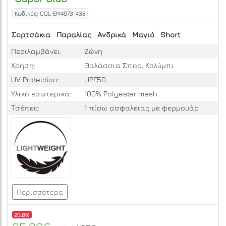
Κωδικός: COL-EM4673-438
Σορτσάκια
Παραλίας
Ανδρικά
Μαγιό
Short
Περιλαμβάνει:
Ζώνη
Χρήση:
Θαλάσσια Σπορ, Κολύμπι
UV Protection:
UPF50
Υλικό εσωτερικά:
100% Polyester mesh
Τσέπες:
1 πίσω ασφαλέιας με φερμουάρ
Περισσότερα
20.0%