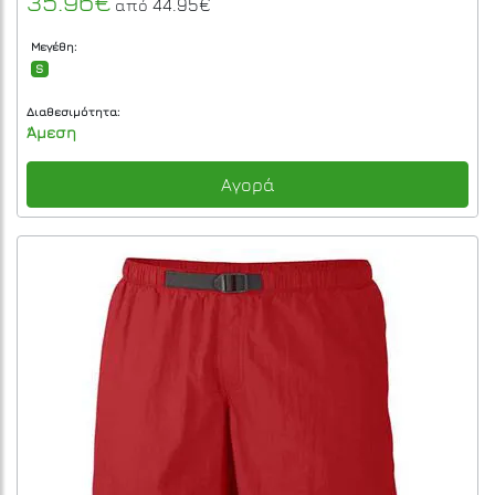
35.96€
44.95€
από
Μεγέθη:
S
Διαθεσιμότητα:
Άμεση
Αγορά