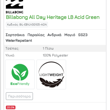
Billabong
All Day Heritage LB
Acid Green
Κωδικός: BIL-EBYJV00105-AGN
Σορτσάκια
Παραλίας
Ανδρικά
Μαγιό
SS23
WaterRepellent
Τσέπες:
1 Πίσω
Υλικό:
100% Polyester
Περισσότερα
20.0%