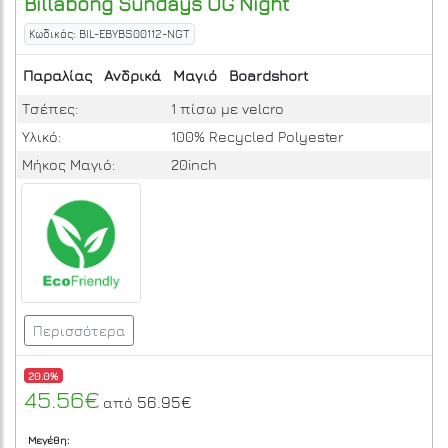
Billabong
Sundays OG
Night
Κωδικός: BIL-EBYBS00112-NGT
Παραλίας
Ανδρικά
Μαγιό
Boardshort
Τσέπες:
1 πίσω με velcro
Υλικό:
100% Recycled Polyester
Μήκος Μαγιό:
20inch
Περισσότερα
20.0%
45.56€
56.95€
από
Μεγέθη: