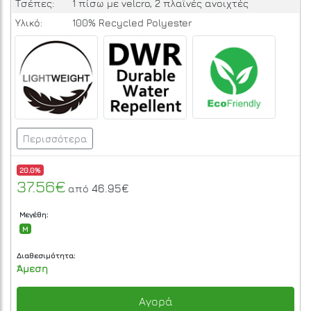
Τσέπες:
1 πίσω με velcro, 2 πλαϊνές ανοιχτές
Υλικό:
100% Recycled Polyester
Περισσότερα
20.0%
37.56€
46.95€
από
Μεγέθη:
M
Διαθεσιμότητα:
Άμεση
Αγορά