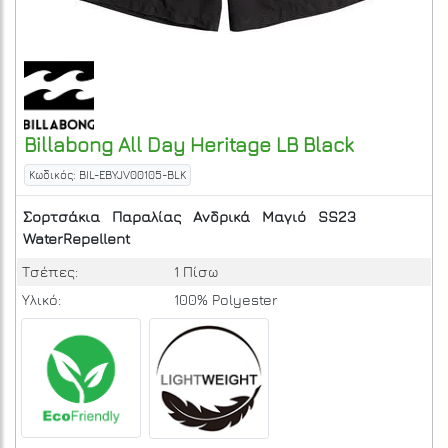
Billabong
All Day Heritage LB
Black
Κωδικός: BIL-EBYJV00105-BLK
Σορτσάκια
Παραλίας
Ανδρικά
Μαγιό
SS23
WaterRepellent
Τσέπες:
1 Πίσω
Υλικό:
100% Polyester