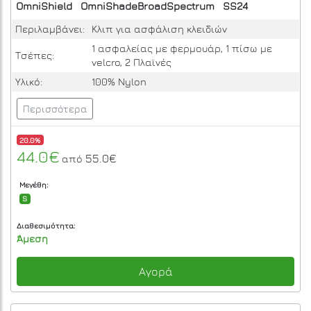
OmniShield
OmniShadeBroadSpectrum
SS24
Περιλαμβάνει:
Κλιπ για ασφάλιση κλειδιών
1 ασφαλείας με φερμουάρ, 1 πίσω με
Τσέπες:
velcro, 2 Πλαϊνές
Υλικό:
100% Nylon
Περισσότερα
20.0%
44.0€
55.0€
από
Μεγέθη:
S
Διαθεσιμότητα:
Άμεση
Αγορά