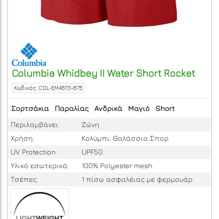
Columbia
Whidbey II Water Short
Rocket
Κωδικός: COL-EM4673-675
Σορτσάκια
Παραλίας
Ανδρικά
Μαγιό
Short
Περιλαμβάνει:
Ζώνη
Χρήση:
Κολύμπι, Θαλάσσια Σπορ
UV Protection:
UPF50
Υλικό εσωτερικά:
100% Polyester mesh
Τσέπες:
1 πίσω ασφαλέιας με φερμουάρ