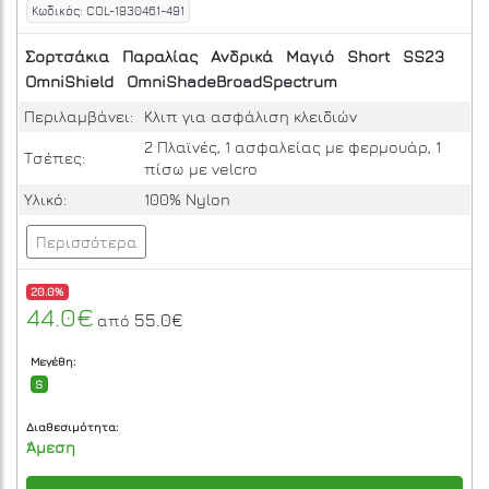
Κωδικός: COL-1930461-491
Σορτσάκια
Παραλίας
Ανδρικά
Μαγιό
Short
SS23
OmniShield
OmniShadeBroadSpectrum
Περιλαμβάνει:
Κλιπ για ασφάλιση κλειδιών
2 Πλαϊνές, 1 ασφαλείας με φερμουάρ, 1
Τσέπες:
πίσω με velcro
Υλικό:
100% Nylon
Περισσότερα
20.0%
44.0€
55.0€
από
Μεγέθη:
S
Διαθεσιμότητα:
Άμεση