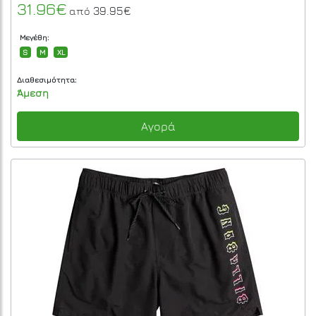
31.96€
39.95€
από
Μεγέθη:
S
M
XL
Διαθεσιμότητα:
Άμεση
Αγορά