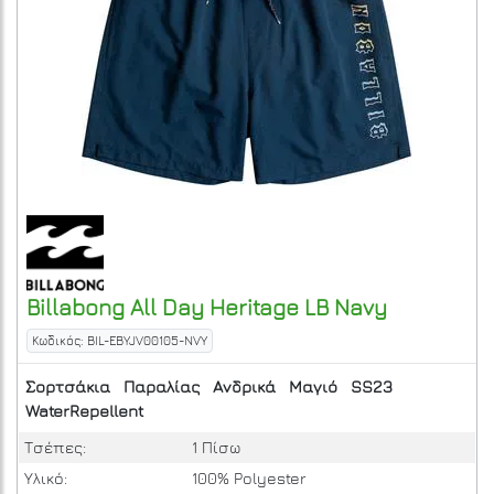
Billabong
All Day Heritage LB
Navy
Κωδικός: BIL-EBYJV00105-NVY
Σορτσάκια
Παραλίας
Ανδρικά
Μαγιό
SS23
WaterRepellent
Τσέπες:
1 Πίσω
Υλικό:
100% Polyester