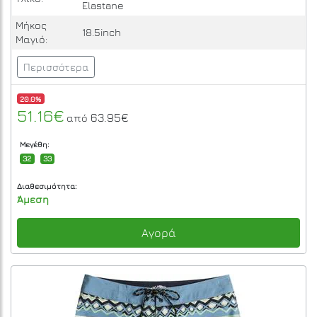
Elastane
Μήκος
18.5inch
Μαγιό:
Περισσότερα
20.0%
51.16€
63.95€
από
Μεγέθη:
32
33
Διαθεσιμότητα:
Άμεση
Αγορά