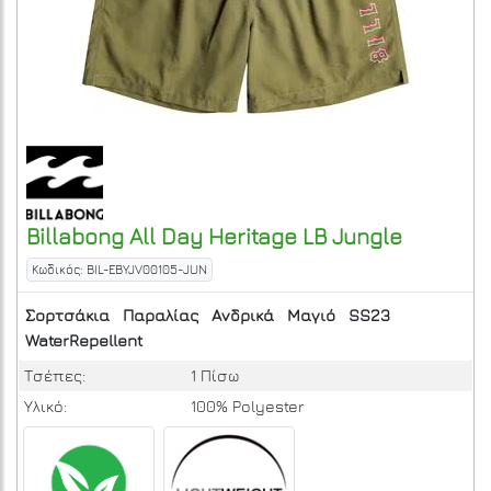
Billabong
All Day Heritage LB
Jungle
Κωδικός: BIL-EBYJV00105-JUN
Σορτσάκια
Παραλίας
Ανδρικά
Μαγιό
SS23
WaterRepellent
Τσέπες:
1 Πίσω
Υλικό:
100% Polyester