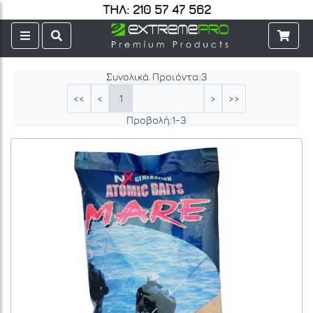
ΤΗΛ: 210 57 47 562
Συνολικά Προιόντα:
3
1
<<
<
>
>>
Προβολή:
1
-
3