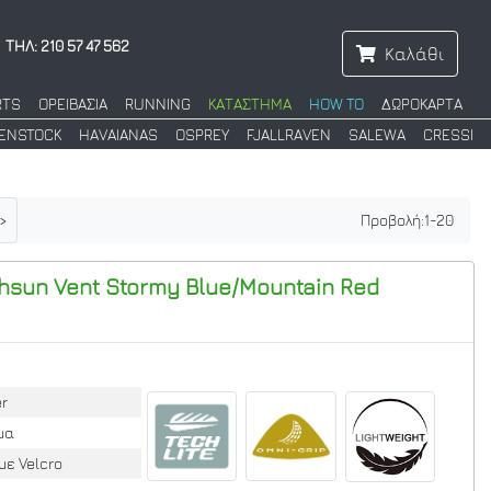
ΤΗΛ: 210 57 47 562
Καλάθι
RTS
ΟΡΕΙΒΑΣΙΑ
RUNNING
ΚΑΤΑΣΤΗΜΑ
HOW TO
ΔΩΡΟΚΑΡΤΑ
KENSTOCK
HAVAIANAS
OSPREY
FJALLRAVEN
SALEWA
CRESSI
>
Προβολή:
1
-
20
hsun Vent
Stormy Blue/Mountain Red
er
μα
με Velcro