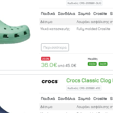
Κωδικός: CRS-206991-3UG
Παιδικά
Σανδάλια
Σαμπό
Croslite
S
Δέσιμο:
Λουράκι ασφάλισης σ
Υλικό κατασκευής:
Fully molded Croslite
Περισσότερα
20.0%
Μεγέθη:
36.0€
33/34
34/35
45.0€
από
Crocs
Classic Clog 
Κωδικός: CRS-206991-410
Παιδικά
Σανδάλια
Σαμπό
Croslite
S
Δέσιμο:
Λουράκι ασφάλισης σ