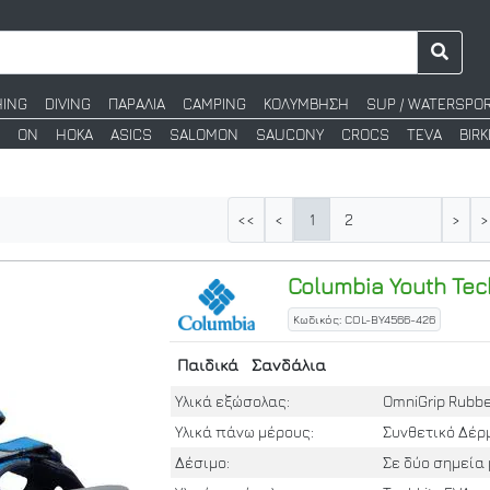
HING
DIVING
ΠΑΡΑΛΙΑ
CAMPING
ΚΟΛΥΜΒΗΣΗ
SUP / WATERSPO
ON
HOKA
ASICS
SALOMON
SAUCONY
CROCS
TEVA
BIR
1
2
<<
<
>
>
Columbia
Youth Tec
Κωδικός: COL-BY4566-426
Παιδικά
Σανδάλια
Υλικά εξώσολας:
OmniGrip Rubb
Υλικά πάνω μέρους:
Συνθετικό Δέρ
Δέσιμο:
Σε δύο σημεία 