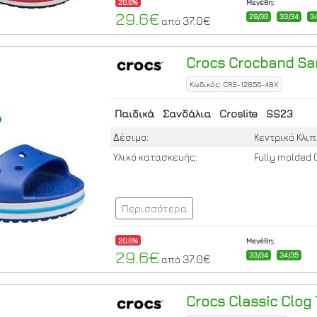
20.0%
Μεγέθη:
29.6€
29/30
33/34
3
37.0€
από
Crocs
Crocband San
Κωδικός: CRS-12856-4BX
Παιδικά
Σανδάλια
Croslite
SS23
Δέσιμο:
Κεντρικό Κλιπ
Υλικό κατασκευής:
Fully molded 
Περισσότερα
20.0%
Μεγέθη:
29.6€
33/34
34/35
37.0€
από
Crocs
Classic Clog 