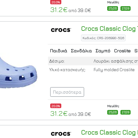
20.0%
Μεγέθη:
31.2€
25/26
27/28
39.0€
από
Crocs
Classic Clog 
Κωδικός: CRS-206990-5Q6
Παιδικά
Σανδάλια
Σαμπό
Croslite
S
Δέσιμο:
Λουράκι ασφάλισης σ
Υλικό κατασκευής:
Fully molded Croslite
Περισσότερα
20.0%
Μεγέθη:
31.2€
25/26
27/28
39.0€
από
Crocs
Classic Clog 