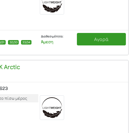
Διαθεσιμότητα:
Αγορά
Άμεση
0/31
32/33
33/34
K
Arctic
S23
το πίσω μέρος