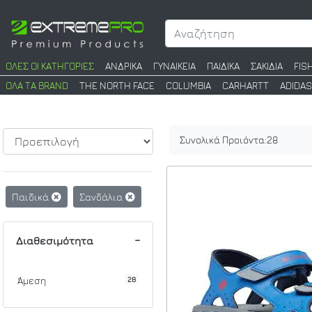
ΟΛΕΣ ΟΙ ΚΑΤΗΓΟΡΙΕΣ
ΑΝΔΡΙΚΑ
ΓΥΝΑΙΚΕΙΑ
ΠΑΙΔΙΚΑ
ΣΑΚΙΔΙΑ
FIS
ΟΛΑ ΤΑ BRAND
THE NORTH FACE
COLUMBIA
CARHARTT
ADIDAS
Συνολικά Προιόντα:
28
Παιδικά
Σανδάλια
Διαθεσιμότητα
28
Άμεση