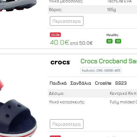
Υλικά μεσόσολας:
TechLite EVA
Βάρος:
165g
Περισσότερα
20.0%
Μεγέθη:
40.0€
32
33
50.0€
από
Crocs
Crocband San
Κωδικός: CRS-12856-485
Παιδικά
Σανδάλια
Croslite
SS23
Δέσιμο:
Κεντρικό Κλιπ
Υλικό κατασκευής:
Fully molded 
Περισσότερα