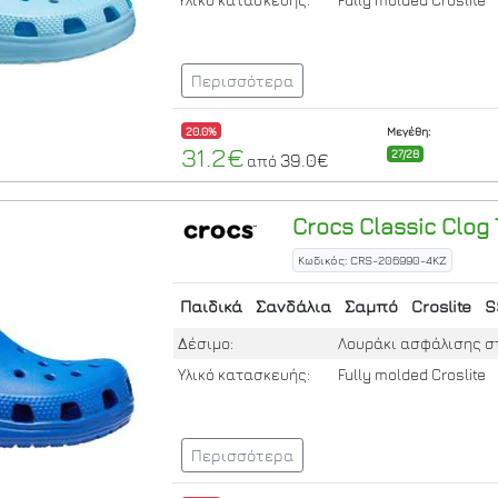
Περισσότερα
20.0%
Μεγέθη:
31.2€
27/28
39.0€
από
Crocs
Classic Clog 
Κωδικός: CRS-206990-4KZ
Παιδικά
Σανδάλια
Σαμπό
Croslite
S
Δέσιμο:
Λουράκι ασφάλισης σ
Υλικό κατασκευής:
Fully molded Croslite
Περισσότερα