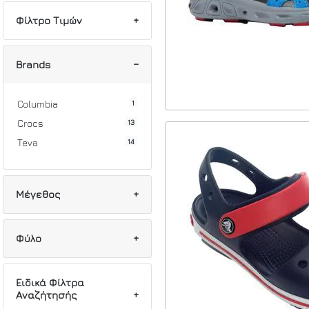
Φίλτρο Τιμών
Min
Max
Brands
1
Columbia
13
Crocs
14
Teva
Μέγεθος
1
19
Φύλο
3
25/26
1
26
3
Κορίτσι
Ειδικά Φίλτρα
4
27/28
Αναζήτησής
11
Αγόρι