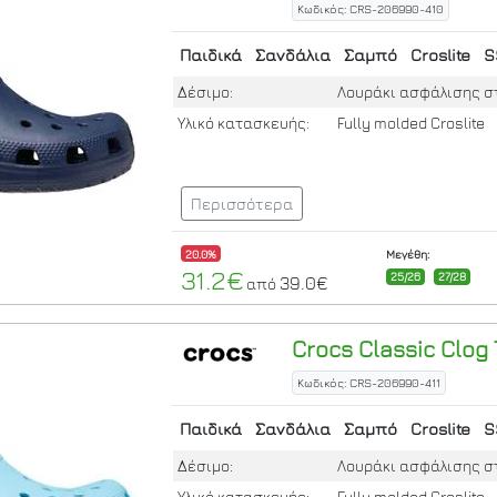
Κωδικός: CRS-206990-410
Παιδικά
Σανδάλια
Σαμπό
Croslite
S
Δέσιμο:
Λουράκι ασφάλισης σ
Υλικό κατασκευής:
Fully molded Croslite
Περισσότερα
20.0%
Μεγέθη:
31.2€
25/26
27/28
39.0€
από
Crocs
Classic Clog 
Κωδικός: CRS-206990-411
Παιδικά
Σανδάλια
Σαμπό
Croslite
S
Δέσιμο:
Λουράκι ασφάλισης σ
Υλικό κατασκευής:
Fully molded Croslite