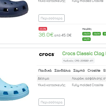
Υλικό κατασκευής:
Fully molded Croslite
Περισσότερα
20.0%
Μεγέθη:
36.0€
28/29
29/30
3
45.0€
από
34/35
Crocs
Classic Clog 
Κωδικός: CRS-206991-411
Παιδικά
Σανδάλια
Σαμπό
Croslite
S
Δέσιμο:
Λουράκι ασφάλισης σ
Υλικό κατασκευής:
Fully molded Croslite
Περισσότερα