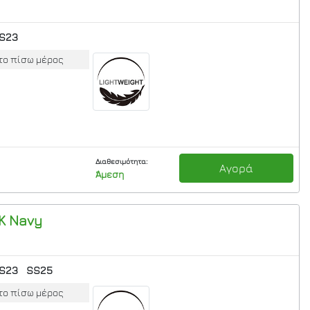
S23
το πίσω μέρος
Διαθεσιμότητα:
Αγορά
Άμεση
K
Navy
S23
SS25
το πίσω μέρος