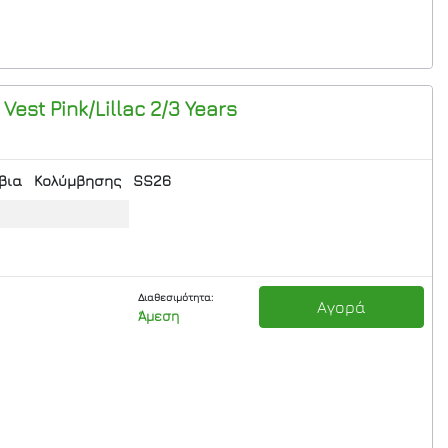
est Pink/Lillac 2/3 Years
βια
Κολύμβησης
SS26
Διαθεσιμότητα:
Αγορά
Άμεση