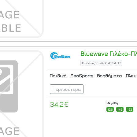
Bluewave
Γιλέκο-Π
Κωδικός: BLW-60904-LGR
Παιδικά
SeaSports
Βοηθήματα
Πλευ
Περισσότερα
34.2€
Μεγέθη:
128
140
152