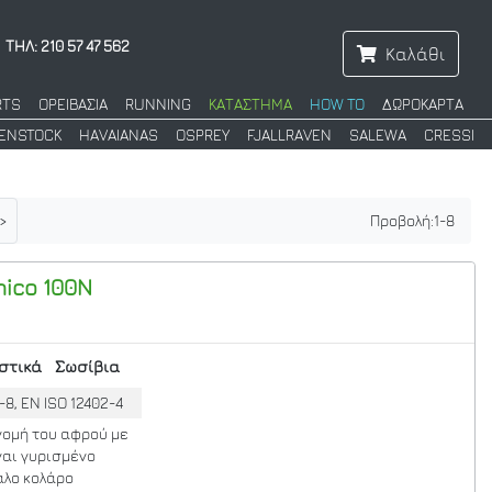
ΤΗΛ: 210 57 47 562
Καλάθι
RTS
ΟΡΕΙΒΑΣΙΑ
RUNNING
ΚΑΤΑΣΤΗΜΑ
HOW TO
ΔΩΡΟΚΑΡΤΑ
KENSTOCK
HAVAIANAS
OSPREY
FJALLRAVEN
SALEWA
CRESSI
>
Προβολή:
1
-
8
hico 100N
στικά
Σωσίβια
-8, EN ISO 12402-4
νομή του αφρού με
ναι γυρισμένο
άλο κολάρο