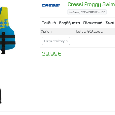
Cressi
Froggy Swim 
Κωδικός: CRE-XDG10121-NCC
Παιδικά
Βοηθήματα
Πλευστικά
Σωσί
Χρήση:
Πισίνα, Θάλασσα
Περισσότερα
39.99€