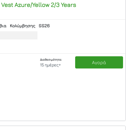
Vest Azure/Yellow 2/3 Years
βια
Κολύμβησης
SS26
Διαθεσιμότητα:
Αγορά
15 ημέρες+