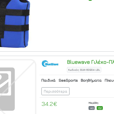
Bluewave
Γιλέκο-Π
Κωδικός: BLW-60904-LBL
Παιδικά
SeaSports
Βοηθήματα
Πλευ
Περισσότερα
34.2€
Μεγέθη:
140
152