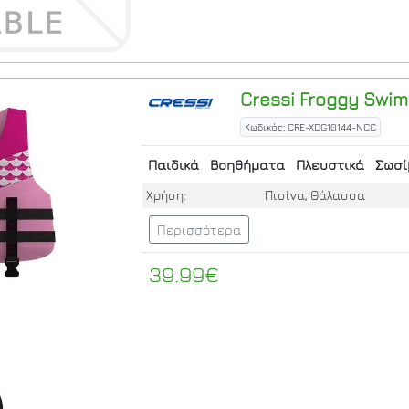
Cressi
Froggy Swim V
Κωδικός: CRE-XDG10144-NCC
Παιδικά
Βοηθήματα
Πλευστικά
Σωσί
Χρήση:
Πισίνα, Θάλασσα
Περισσότερα
39.99€