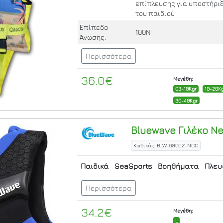
επίπλευσης για υποστήριξ
του παιδιού
Επίπεδο
100N
Άνωσης:
Περισσότερα
36.0€
Μεγέθη:
03-10Kgr
10-20K
30-40Kgr
Bluewave
Γιλέκο N
Κωδικός: BLW-60902-NCC
Παιδικά
SeaSports
Βοηθήματα
Πλευ
Περισσότερα
34.2€
Μεγέθη:
L