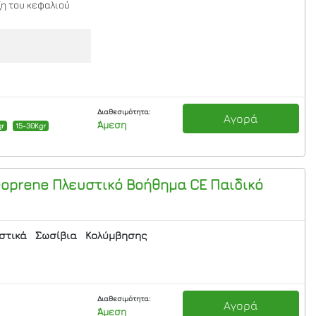
η τoυ κεφαλιού
Διαθεσιμότητα:
Αγορά
Άμεση
gr
15-30Kgr
eoprene Πλευστικό Βοήθημα CE Παιδικό
στικά
Σωσίβια
Κολύμβησης
Διαθεσιμότητα:
Αγορά
Άμεση