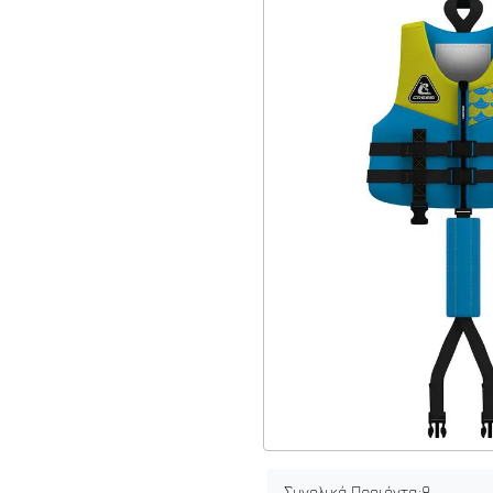
Συνολικά Προιόντα:
8