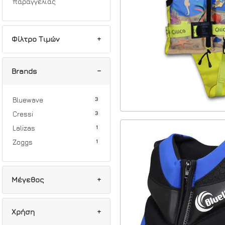
παραγγελίας
Φίλτρο Τιμών
Min
Max
Brands
3
Bluewave
3
Cressi
1
Lalizas
1
Zoggs
Μέγεθος
1
L
Χρήση
1
128