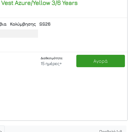
Vest Azure/Yellow 3/6 Years
βια
Κολύμβησης
SS26
Διαθεσιμότητα:
Αγορά
15 ημέρες+
>
Προβολή:
1
-
8