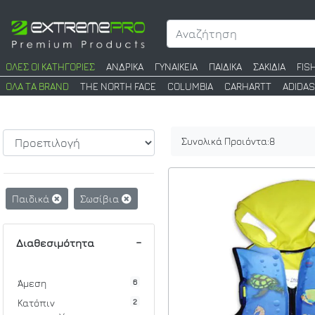
ΟΛΕΣ ΟΙ ΚΑΤΗΓΟΡΙΕΣ
ΑΝΔΡΙΚΑ
ΓΥΝΑΙΚΕΙΑ
ΠΑΙΔΙΚΑ
ΣΑΚΙΔΙΑ
FIS
ΟΛΑ ΤΑ BRAND
THE NORTH FACE
COLUMBIA
CARHARTT
ADIDAS
Συνολικά Προιόντα:
8
Παιδικά
Σωσίβια
Διαθεσιμότητα
6
Άμεση
2
Κατόπιν