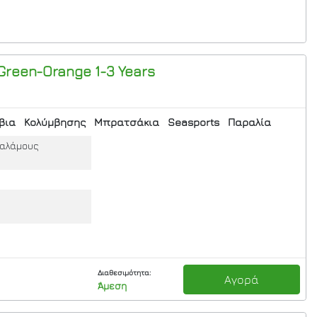
Green-Orange 1-3 Years
βια
Κολύμβησης
Μπρατσάκια
Seasports
Παραλία
θαλάμους
Διαθεσιμότητα:
Αγορά
Άμεση