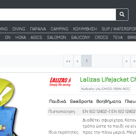
HING
DIVING
ΠΑΡΑΛΙΑ
CAMPING
ΚΟΛΥΜΒΗΣΗ
SUP / WATERSPO
ON
HOKA
ASICS
SALOMON
SAUCONY
CROCS
TEVA
BIR
1
<<
<
>
>
Lalizas
Lifejacket C
Κωδικός: LAL-CHICO-100N-NCC
Παιδικά
SeaSports
Βοηθήματα
Πλευ
Πιστοποίηση:
EN ISO 12402-7, EN ISO 12402
Διαθέτει σφυρίχτρα, Κατα
τρόπο ώστε το παιδί να εί
Ιδιαιτερότητες:
προς την πάνω μεριά, Μεγ