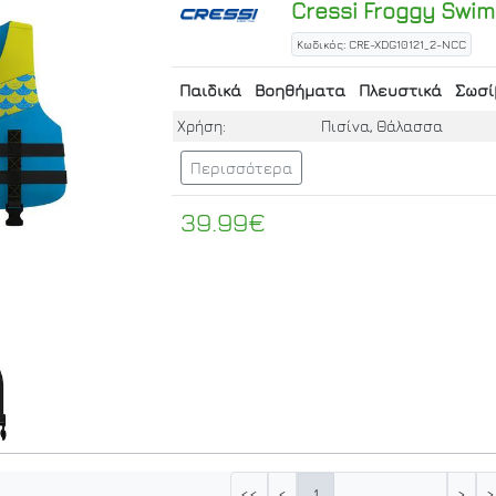
Cressi
Froggy Swim 
Κωδικός: CRE-XDG10121_2-NCC
Παιδικά
Βοηθήματα
Πλευστικά
Σωσί
Χρήση:
Πισίνα, Θάλασσα
Περισσότερα
39.99€
1
<<
<
>
>