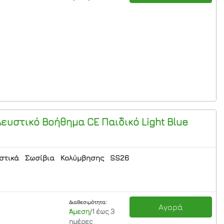
λευστικό Βοήθημα CE Παιδικό
Light Blue
στικά
Σωσίβια
Κολύμβησης
SS26
Διαθεσιμότητα:
Αγορά
Άμεση
/1 έως 3
ημέρες