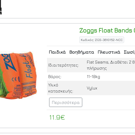
Zoggs
Float Bands 
Κωδικός: ZGS-3610152-NCC
Παιδικά
Βοηθήματα
Πλευστικά
Σωσί
Flat Seams, Διαθέτει 2 
Ιδιαιτερότητες:
πλήρωσης
Βάρος:
11-18kg
Υλικό
Vylux
κατασκευής:
Περισσότερα
11.9€