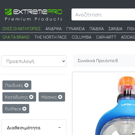
ΟΛΕΣ ΟΙ ΚΑΤΗΓΟΡΙΕΣ
ΑΝΔΡΙΚΑ
ΓΥΝΑΙΚΕΙΑ
ΠΑΙΔΙΚΑ
ΣΑΚΙΔΙΑ
FIS
ΟΛΑ ΤΑ BRAND
THE NORTH FACE
COLUMBIA
CARHARTT
ADIDAS
Συνολικά Προιόντα:
6
Παιδικές
Κατάδυσης
Μάσκες
FullFace
Διαθεσιμότητα