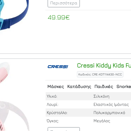
Περισσότερα
49.99€
Cressi
Kiddy Kids Fu
Κωδικός: CRE-XDT114430-NCC
Μάσκες
Κατάδυσης
Παιδικές
Snorke
Υλικό:
Σιλικόνη
Λουρί:
Ελαστικός Ιμάντας
Κρύσταλλο:
Πολυκαρμπονικό
Όγκος:
Μεγάλος