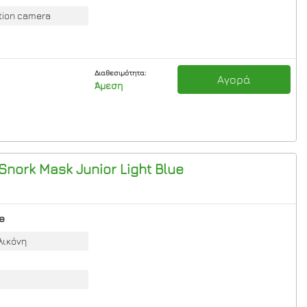
tion camera
Διαθεσιμότητα:
Αγορά
Άμεση
 Snork Mask Junior
Light Blue
e
λικόνη