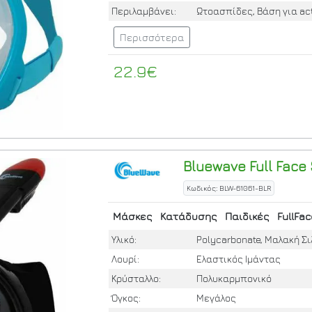
Περιλαμβάνει:
Ωτοασπίδες, Βάση για ac
Περισσότερα
22.9€
Bluewave
Full Face
Κωδικός: BLW-61061-BLR
Μάσκες
Κατάδυσης
Παιδικές
FullFac
Υλικό:
Polycarbonate, Μαλακή Σι
Λουρί:
Ελαστικός Ιμάντας
Κρύσταλλο:
Πολυκαρμπονικό
Όγκος:
Μεγάλος