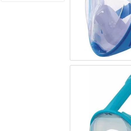
2
AntiFog
2
SS26