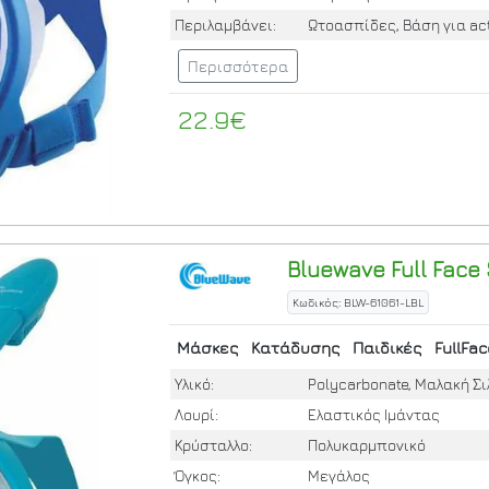
Περιλαμβάνει:
Ωτοασπίδες, Βάση για ac
Περισσότερα
22.9€
Bluewave
Full Face
Κωδικός: BLW-61061-LBL
Μάσκες
Κατάδυσης
Παιδικές
FullFac
Υλικό:
Polycarbonate, Μαλακή Σι
Λουρί:
Ελαστικός Ιμάντας
Κρύσταλλο:
Πολυκαρμπονικό
Όγκος:
Μεγάλος