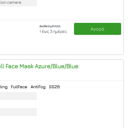
tion camera
Διαθεσιμότητα:
Αγορά
1 έως 3 ημέρες
ull Face Mask Azure/Blue/Blue
ling
FullFace
AntiFog
SS26