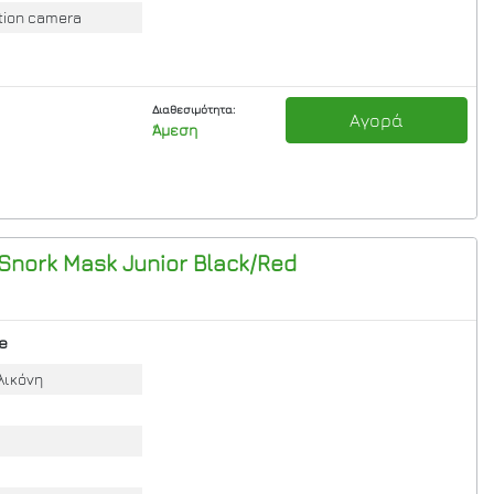
tion camera
Διαθεσιμότητα:
Αγορά
Άμεση
 Snork Mask Junior
Black/Red
e
λικόνη