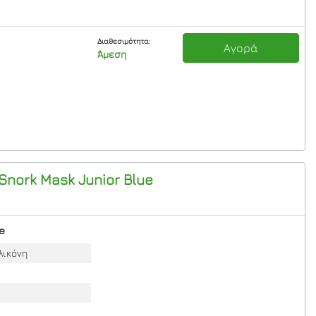
Διαθεσιμότητα:
Αγορά
Άμεση
 Snork Mask Junior
Blue
e
λικόνη