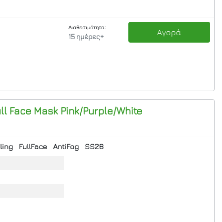
Διαθεσιμότητα:
Αγορά
15 ημέρες+
ll Face Mask Pink/Purple/White
ling
FullFace
AntiFog
SS26