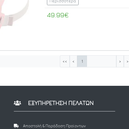
Περισσότερα
49.99€
1
<<
<
>
>
ΕΞΥΠΗΡΕΤΗΣΗ ΠΕΛΑΤΩΝ
Αποστολή & Παράδοση Προϊοντων