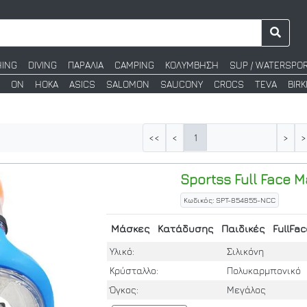
HING
DIVING
ΠΑΡΑΛΙΑ
CAMPING
ΚΟΛΥΜΒΗΣΗ
SUP / WATERSPO
ON
HOKA
ASICS
SALOMON
SAUCONY
CROCS
TEVA
BIR
1
<<
<
>
>
Sportss
Full Face M
Κωδικός: SPT-854855-NCC
Μάσκες
Κατάδυσης
Παιδικές
FullFac
Υλικό:
Σιλικόνη
Κρύσταλλο:
Πολυκαρμπονικό
Όγκος:
Μεγάλος