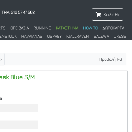
ΤΗΛ: 210 57 47 562
Καλάθι
RTS
ΟΡΕΙΒΑΣΙΑ
RUNNING
ΚΑΤΑΣΤΗΜΑ
HOW TO
ΔΩΡΟΚΑΡΤΑ
KENSTOCK
HAVAIANAS
OSPREY
FJALLRAVEN
SALEWA
CRESSI
>
Προβολή:
1
-
6
ask Blue S/M
e