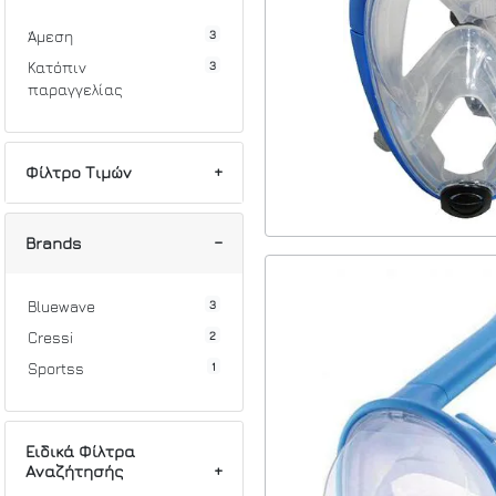
3
Άμεση
3
Κατόπιν
παραγγελίας
Φίλτρο Τιμών
Min
Max
Brands
3
Bluewave
2
Cressi
1
Sportss
Ειδικά Φίλτρα
Αναζήτησής