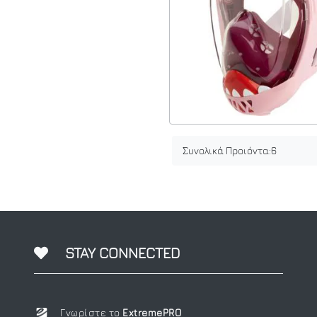
Συνολικά Προιόντα:
6
STAY CONNECTED
Γνωρίστε το
ExtremePRO