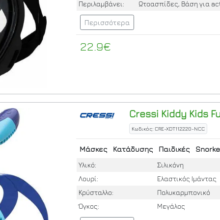
Περιλαμβάνει:
Ωτοασπίδες, Βάση για ac
Περισσότερα
22.9€
Cressi
Kiddy Kids F
Κωδικός: CRE-XDT112220-NCC
Μάσκες
Κατάδυσης
Παιδικές
Snorke
Υλικό:
Σιλικόνη
Λουρί:
Ελαστικός Ιμάντας
Κρύσταλλο:
Πολυκαρμπονικό
Όγκος:
Μεγάλος