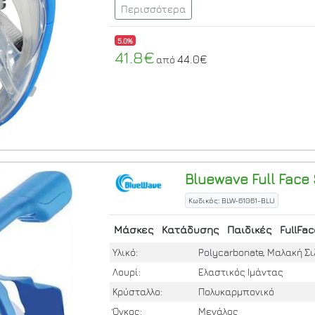
Περισσότερα
5.0%
41.8€
44.0€
από
Bluewave
Full Face
Κωδικός: BLW-61061-BLU
Μάσκες
Κατάδυσης
Παιδικές
FullFac
Υλικό:
Polycarbonate, Μαλακή Σι
Λουρί:
Ελαστικός Ιμάντας
Κρύσταλλο:
Πολυκαρμπονικό
Όγκος:
Μεγάλος