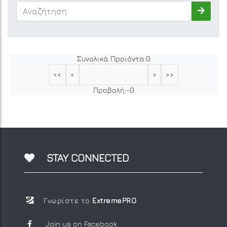
Συνολικά Προιόντα:
0
<<
<
>
>>
Προβολή:
-
0
STAY CONNECTED
Γνωρίστε το
ExtremePRO
Join us on Facebook