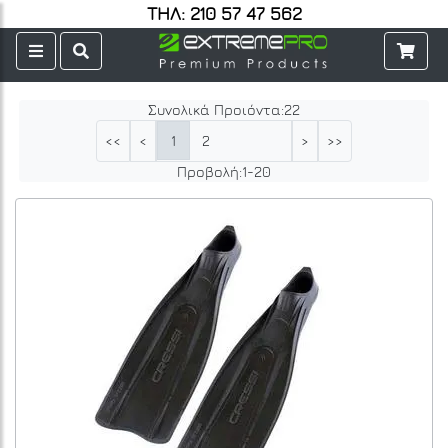
ΤΗΛ: 210 57 47 562
Συνολικά Προιόντα:
22
1
2
<<
<
>
>>
Προβολή:
1
-
20