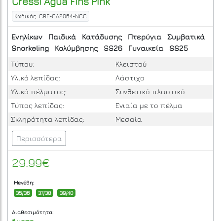
Cressi
Agua Fins Pink
Κωδικός: CRE-CA2064-NCC
Ενηλίκων
Παιδικά
Κατάδυσης
Πτερύγια
Συμβατικά
Snorkeling
Κολύμβησης
SS26
Γυναικεία
SS25
Τύπου:
Κλειστού
Υλικό λεπίδας:
Λάστιχο
Υλικό πέλματος:
Συνθετικό πλαστικό
Τύπος λεπίδας:
Ενιαία με το πέλμα
Σκληρότητα λεπίδας:
Μεσαία
Περισσότερα
29.99€
Μεγέθη:
35/36
37/38
39/40
Διαθεσιμότητα: