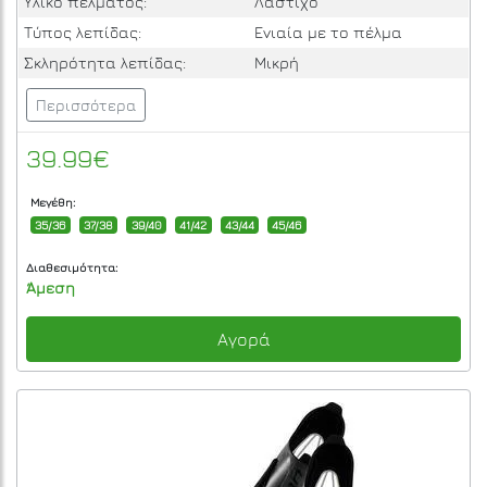
Υλικό πέλματος:
Λάστιχο
Τύπος λεπίδας:
Ενιαία με το πέλμα
Σκληρότητα λεπίδας:
Μικρή
Περισσότερα
39.99€
Μεγέθη:
35/36
37/38
39/40
41/42
43/44
45/46
Διαθεσιμότητα:
Άμεση
Αγορά