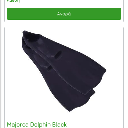
Άμεση
Αγορά
Majorca
Dolphin
Black