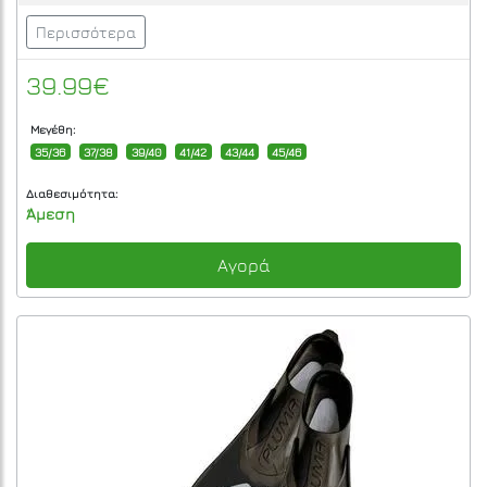
Περισσότερα
39.99€
Μεγέθη:
35/36
37/38
39/40
41/42
43/44
45/46
Διαθεσιμότητα:
Άμεση
Αγορά