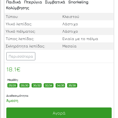
Παιδικά
Πτερύγια
Συμβατικά
Snorkeling
Κολύμβησης
Τύπου:
Κλειστού
Υλικό λεπίδας:
Λάστιχο
Υλικό πέλματος:
Λάστιχο
Τύπος λεπίδας:
Ενιαία με το πέλμα
Σκληρότητα λεπίδας:
Μεσαία
Περισσότερα
18.1€
Μεγέθη:
26/28
28/30
30/32
32/34
34/36
36/38
Διαθεσιμότητα:
Άμεση
Αγορά