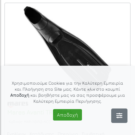
Χρησιμοποιούμε Cookies για την Καλύτερη Εμπειρία
και Πλοήγηση στο Site μας. Κάντε
κλικ
στο κουμπί
Αποδοχή
και βοηθήστε μας να σας προσφέρουμε μια
Καλύτερη Εμπειρία Περιήγησης.
Mares
Avanti TRE Black
Αποδοχή
Κωδικός: MAR-110152-NCC
Ενηλίκων
Κατάδυσης
Πτερύγια
Συμβατικά