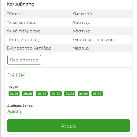
Κολύμβησης
Τύπου:
Κλειστού
Υλικό λεπίδας:
Λάστιχο
Υλικό πέλματος:
Λάστιχο
Τύπος λεπίδας:
Ενιαία με το πέλμα
Σκληρότητα λεπίδας:
Μεσαία
Περισσότερα
19.0€
Μεγέθη:
24/26
26/28
28/30
30/32
32/34
34/36
36/38
Διαθεσιμότητα:
Άμεση
Αγορά