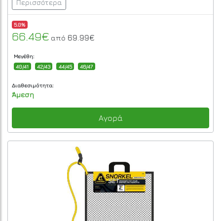
Περισσότερα
5.0%
66.49€
69.99€
από
Μεγέθη:
40/41
42/43
44/45
46/47
Διαθεσιμότητα:
Άμεση
Αγορά