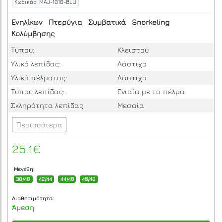
Κωδικός: MAJ-1010-BLU
Ενηλίκων
Πτερύγια
Συμβατικά
Snorkeling
Κολύμβησης
Τύπου:
Κλειστού
Υλικό λεπίδας:
Λάστιχο
Υλικό πέλματος:
Λάστιχο
Τύπος λεπίδας:
Ενιαία με το πέλμα
Σκληρότητα λεπίδας:
Μεσαία
Περισσότερα
25.1€
Μεγέθη:
38/40
42/44
44/46
46/48
Διαθεσιμότητα:
Άμεση