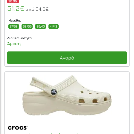
20.0%
51.2€
64.0€
από
Μεγέθη:
37/38
38/39
39/40
41/42
Διαθεσιμότητα:
Άμεση
Αγορά