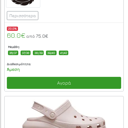
Περισσότερα
20.0%
60.0€
75.0€
από
Μεγέθη:
36/37
37/38
38/39
39/40
41/42
Διαθεσιμότητα:
Άμεση
Αγορά