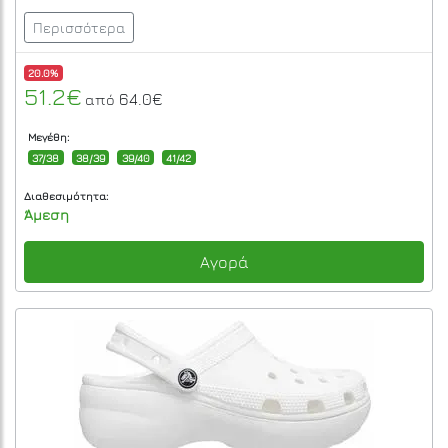
Περισσότερα
20.0%
51.2€
64.0€
από
Μεγέθη:
37/38
38/39
39/40
41/42
Διαθεσιμότητα:
Άμεση
Αγορά