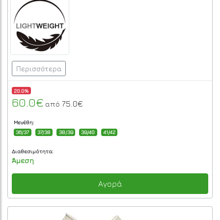
Περισσότερα
20.0%
60.0€
75.0€
από
Μεγέθη:
36/37
37/38
38/39
39/40
41/42
Διαθεσιμότητα:
Άμεση
Αγορά