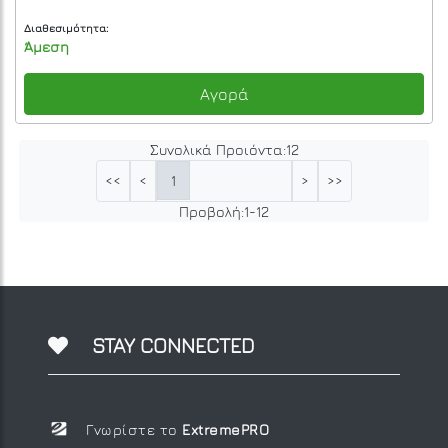
Διαθεσιμότητα:
Άμεση
Αγορά
Συνολικά Προιόντα:
12
1
<<
<
>
>>
Προβολή:
1
-
12
STAY CONNECTED
Γνωρίστε το
ExtremePRO