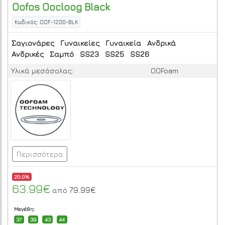
Oofos
Oocloog
Black
Κωδικός: OOF-1200-BLK
Σαγιονάρες
Γυναικείες
Γυναικεία
Ανδρικά
Ανδρικές
Σαμπό
SS23
SS25
SS26
Υλικά μεσόσολας:
OOFoam
Περισσότερα
20.0%
63.99€
79.99€
από
Μεγέθη:
37
39
43
44