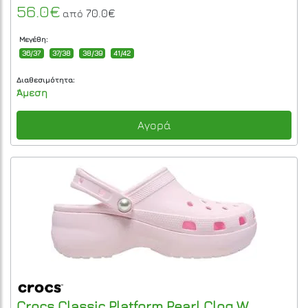
56.0€
70.0€
από
Μεγέθη:
36/37
37/38
38/39
41/42
Διαθεσιμότητα:
Άμεση
Αγορά
Crocs
Classic Platform Pearl Clog W