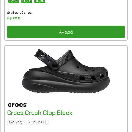
37/38
38/39
39/40
Διαθεσιμότητα:
Άμεση
Αγορά
Crocs
Crush Clog
Black
Κωδικός: CRS-E61061-001