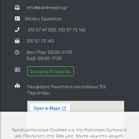
info@extremepro.gr
Θέσεις Εργασίας
210 57 47 562
,
210 57 73 142
210 57 73 143
Δευ-Παρ: 09:00-21:00
Σαβ: 09:00-17:00
Στοιχεία Εταιρείας
Λεωφόρος Κωνσταντινουπόλεως 53,
Περιστέρι.
Χρησιμοποιούμε Cookies για την Καλύτερη Εμπειρία
και Πλοήγηση στο Site μας. Κάντε
κλικ
στο κουμπί