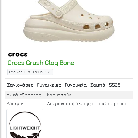
Crocs
Crush Clog
Bone
Κωδικός: CRS-E61061-2Y2
Σαγιονάρες
Γυναικείες
Γυναικεία
Σαμπό
SS25
Υλικά εξώσολας:
Καουτσούκ
Δέσιμο:
Λουράκι ασφάλισης στο πίσω μέρος