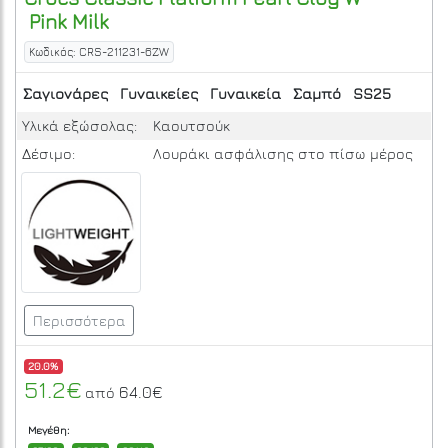
Pink Milk
Κωδικός: CRS-211231-6ZW
Σαγιονάρες
Γυναικείες
Γυναικεία
Σαμπό
SS25
Υλικά εξώσολας:
Καουτσούκ
Δέσιμο:
Λουράκι ασφάλισης στο πίσω μέρος
Περισσότερα
20.0%
51.2€
64.0€
από
Μεγέθη: