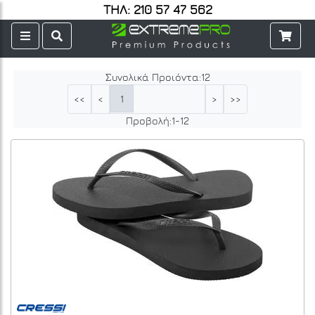
ΤΗΛ: 210 57 47 562
Συνολικά Προιόντα:
12
1
<<
<
>
>>
Προβολή:
1
-
12