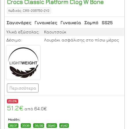
Crocs
Classic Platform Clog W
Bone
Κωδικός: CRS-206750-2Y2
Σαγιονάρες
Γυναικείες
Γυναικεία
Σαμπό
SS25
Υλικά εξώσολας:
Καουτσούκ
Δέσιμο:
Λουράκι ασφάλισης στο πίσω μέρος
Περισσότερα
20.0%
51.2€
64.0€
από
Μεγέθη:
36/37
37/38
38/39
39/40
41/42