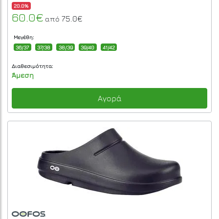
20.0%
60.0€
75.0€
από
Μεγέθη:
36/37
37/38
38/39
39/40
41/42
Διαθεσιμότητα:
Άμεση
Αγορά