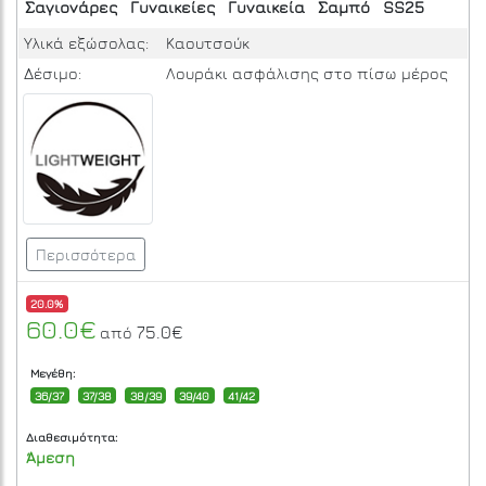
Σαγιονάρες
Γυναικείες
Γυναικεία
Σαμπό
SS25
Υλικά εξώσολας:
Καουτσούκ
Δέσιμο:
Λουράκι ασφάλισης στο πίσω μέρος
Περισσότερα
20.0%
60.0€
75.0€
από
Μεγέθη:
36/37
37/38
38/39
39/40
41/42
Διαθεσιμότητα:
Άμεση