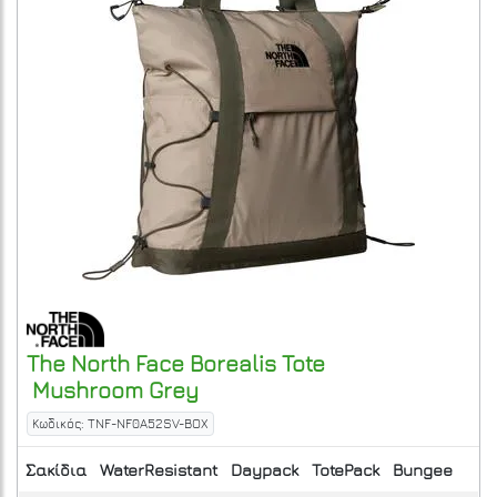
The North Face
Borealis Tote
Mushroom Grey
Κωδικός: TNF-NF0A52SV-BOX
Σακίδια
WaterResistant
Daypack
TotePack
Bungee