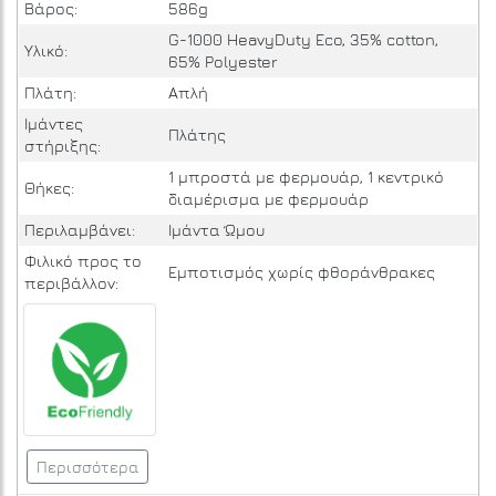
Βάρος:
586g
G-1000 HeavyDuty Eco, 35% cotton,
Υλικό:
65% Polyester
Πλάτη:
Απλή
Ιμάντες
Πλάτης
στήριξης:
1 μπροστά με φερμουάρ, 1 κεντρικό
Θήκες:
διαμέρισμα με φερμουάρ
Περιλαμβάνει:
Ιμάντα Ώμου
Φιλικό προς το
Εμποτισμός χωρίς φθοράνθρακες
περιβάλλον:
Περισσότερα