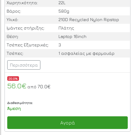
Χωρητικότητα:
22L
Βάρος:
580g
Υλικό:
210D Recycled Nylon Ripstop
Ιμάντες στήριξης:
Πλάτης
Θέση:
Laptop 16inch
Τσέπες Εξωτερικές:
3
Τσέπες:
1 ασφαλείας με φερμουάρ
Περισσότερα
20.0%
56.0€
70.0€
από
Διαθεσιμότητα:
Άμεση
Αγορά