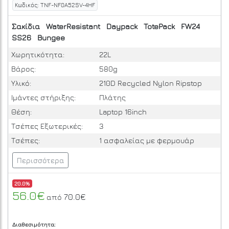
Κωδικός: TNF-NF0A52SV-4HF
Σακίδια
WaterResistant
Daypack
TotePack
FW24
SS26
Bungee
Χωρητικότητα:
22L
Βάρος:
580g
Υλικό:
210D Recycled Nylon Ripstop
Ιμάντες στήριξης:
Πλάτης
Θέση:
Laptop 16inch
Τσέπες Εξωτερικές:
3
Τσέπες:
1 ασφαλείας με φερμουάρ
Περισσότερα
20.0%
56.0€
70.0€
από
Διαθεσιμότητα: