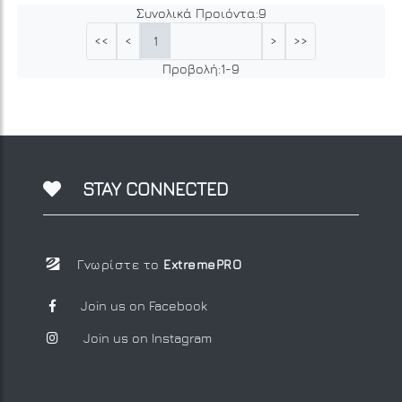
Συνολικά Προιόντα:
9
1
<<
<
>
>>
Προβολή:
1
-
9
STAY CONNECTED
Γνωρίστε το
ExtremePRO
Join us on Facebook
Join us on Instagram