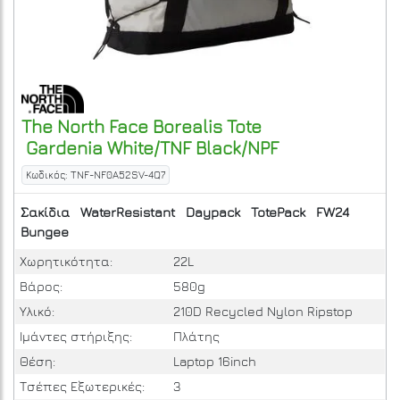
The North Face
Borealis Tote
Gardenia White/TNF Black/NPF
Κωδικός: TNF-NF0A52SV-4Q7
Σακίδια
WaterResistant
Daypack
TotePack
FW24
Bungee
Χωρητικότητα:
22L
Βάρος:
580g
Υλικό:
210D Recycled Nylon Ripstop
Ιμάντες στήριξης:
Πλάτης
Θέση:
Laptop 16inch
Τσέπες Εξωτερικές:
3