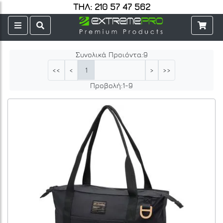
ΤΗΛ: 210 57 47 562
Συνολικά Προιόντα:
9
1
<<
<
>
>>
Προβολή:
1
-
9