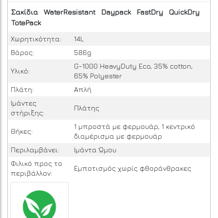
Σακίδια
WaterResistant
Daypack
FastDry
QuickDry
TotePack
Χωρητικότητα:
14L
Βάρος:
586g
G-1000 HeavyDuty Eco, 35% cotton,
Υλικό:
65% Polyester
Πλάτη:
Απλή
Ιμάντες
Πλάτης
στήριξης:
1 μπροστά με φερμουάρ, 1 κεντρικό
Θήκες:
διαμέρισμα με φερμουάρ
Περιλαμβάνει:
Ιμάντα Ώμου
Φιλικό προς το
Εμποτισμός χωρίς φθοράνθρακες
περιβάλλον: