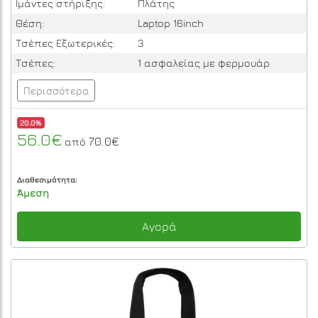
Ιμάντες στήριξης:
Πλάτης
Θέση:
Laptop 16inch
Τσέπες Εξωτερικές:
3
Τσέπες:
1 ασφαλείας με φερμουάρ
Περισσότερα
20.0%
56.0€
70.0€
από
Διαθεσιμότητα:
Άμεση
Αγορά