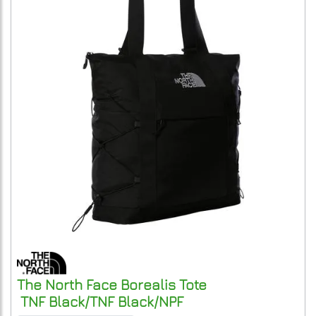
The North Face
Borealis Tote
TNF Black/TNF Black/NPF