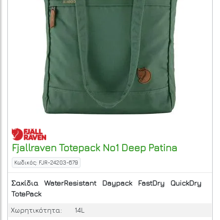
Fjallraven
Totepack No1
Deep Patina
Κωδικός: FJR-24203-679
Σακίδια
WaterResistant
Daypack
FastDry
QuickDry
TotePack
Χωρητικότητα:
14L