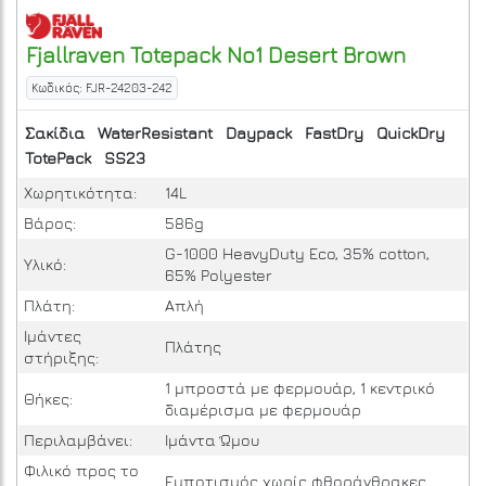
Fjallraven
Totepack No1
Desert Brown
Κωδικός: FJR-24203-242
Σακίδια
WaterResistant
Daypack
FastDry
QuickDry
TotePack
SS23
Χωρητικότητα:
14L
Βάρος:
586g
G-1000 HeavyDuty Eco, 35% cotton,
Υλικό:
65% Polyester
Πλάτη:
Απλή
Ιμάντες
Πλάτης
στήριξης:
1 μπροστά με φερμουάρ, 1 κεντρικό
Θήκες:
διαμέρισμα με φερμουάρ
Περιλαμβάνει:
Ιμάντα Ώμου
Φιλικό προς το
Εμποτισμός χωρίς φθοράνθρακες