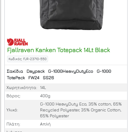
Fjallraven
Kanken Totepack 14Lt
Black
Κωδικός: FJR-23710-550
Σακίδια
Daypack
G-1000HeavyDutyEco
G-1000
TotePack
FW24
SS26
Χωρητικότητα:
14L
Βάρος:
400g
G-1000 HeavyDuty Eco, 35% cotton, 65%
Υλικό:
Recycled Polyester, 35% Organic Cotton,
65% Polyester
Πλάτη:
Απλή