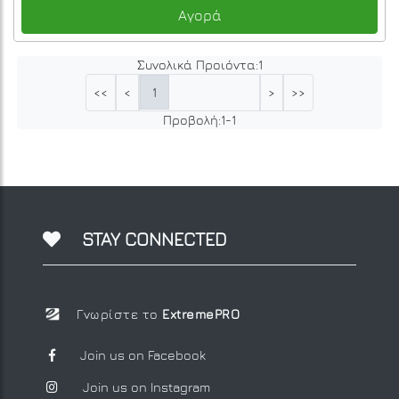
Αγορά
Συνολικά Προιόντα:
1
1
<<
<
>
>>
Προβολή:
1
-
1
STAY CONNECTED
Γνωρίστε το
ExtremePRO
Join us on Facebook
Join us on Instagram