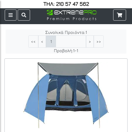
ΤΗΛ: 210 57 47 562
Συνολικά Προιόντα:
1
1
<<
<
>
>>
Προβολή:
1
-
1