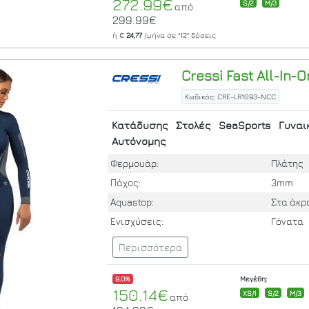
272.99€
S/2
M/3
από
299.99€
ή €
24,77
/μήνα σε
"12"
δόσεις
Cressi
Fast All-In-
Κωδικός: CRE-LR1093-NCC
Κατάδυσης
Στολές
SeaSports
Γυναι
Αυτόνομης
Φερμουάρ:
Πλάτης
Πάχος:
3mm
Aquastop:
Στα άκρ
Ενισχύσεις:
Γόνατα
Περισσότερα
9.0%
Μεγέθη:
150.14€
XS/1
S/2
M/3
από