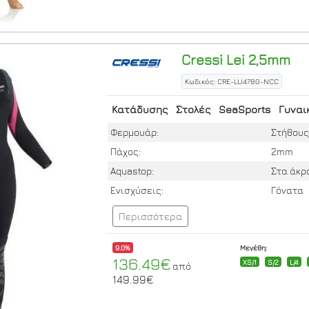
Cressi
Lei 2,5mm
Κωδικός: CRE-LU4780-NCC
Κατάδυσης
Στολές
SeaSports
Γυναι
Φερμουάρ:
Στήθου
Πάχος:
2mm
Aquastop:
Στα άκρ
Ενισχύσεις:
Γόνατα
Περισσότερα
9.0%
Μεγέθη:
136.49€
XS/1
S/2
L/4
από
149.99€