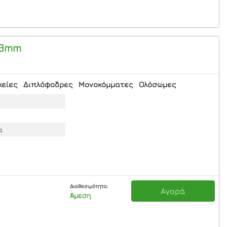
 3mm
κείες
Διπλόφοδρες
Μονοκόμματες
Ολόσωμες
α
Διαθεσιμότητα:
Αγορά
Άμεση