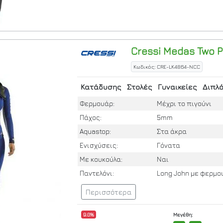
Cressi
Medas Two P
Κωδικός: CRE-LK4864-NCC
Κατάδυσης
Στολές
Γυναικείες
Διπλ
Φερμουάρ:
Μέχρι το πιγούνι
Πάχος:
5mm
Aquastop:
Στα άκρα
Ενισχύσεις:
Γόνατα
Με κουκούλα:
Ναι
Παντελόνι:
Long John με φερμο
Περισσότερα
9.0%
Μεγέθη: