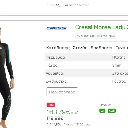
ή €
18,17
/μήνα σε
"12"
δόσεις
Cressi
Morea Lady
Κωδικός: CRE-LU4765-NCC
Κατάδυσης
Στολές
SeaSports
Γυναι
Φερμουάρ:
Πλάτης
Πάχος:
3mm
Aquastop:
Στα άκρ
Ενισχύσεις:
Γόνατα
Περισσότερα
9.0%
Μεγέθη:
163.79€
L/4
XL/5
από
179.99€
ή €
14,86
/μήνα σε
"12"
δόσεις