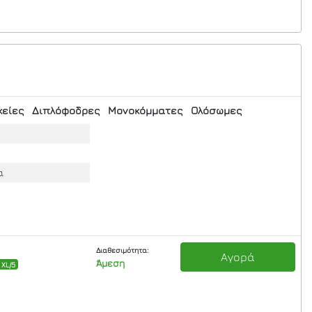
κείες
Διπλόφοδρες
Μονοκόμματες
Ολόσωμες
ς
α
Διαθεσιμότητα:
Αγορά
Άμεση
XL/5