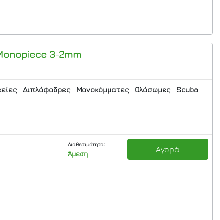
Monopiece 3-2mm
κείες
Διπλόφοδρες
Μονοκόμματες
Ολόσωμες
Scuba
Διαθεσιμότητα:
Αγορά
Άμεση