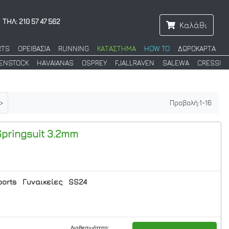
ΤΗΛ: 210 57 47 562
Καλάθι
RTS
ΟΡΕΙΒΑΣΙΑ
RUNNING
ΚΑΤΑΣΤΗΜΑ
HOW TO
ΔΩΡΟΚΑΡΤΑ
KENSTOCK
HAVAIANAS
OSPREY
FJALLRAVEN
SALEWA
CRESSI
>
Προβολή:
1
-
16
pringsuit 3.2mm
orts
Γυναικείες
SS24
Διαθεσιμότητα: