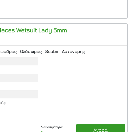
ieces Wetsuit Lady 5mm
όφοδρες
Ολόσωμες
Scuba
Αυτόνομης
υάρ
Διαθεσιμότητα:
Αγορά