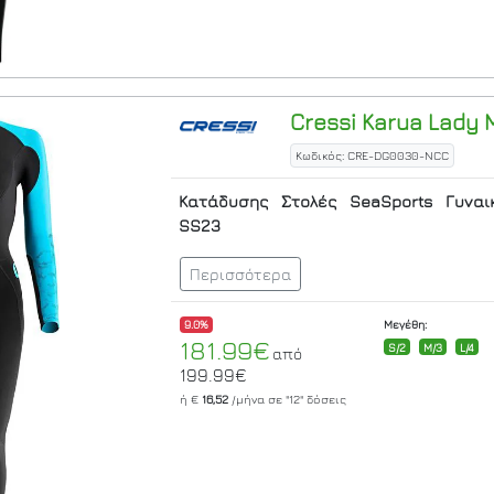
Cressi
Karua Lady 
Κωδικός: CRE-DG0030-NCC
Κατάδυσης
Στολές
SeaSports
Γυναι
SS23
Περισσότερα
9.0%
Μεγέθη:
181.99€
S/2
M/3
L/4
από
199.99€
ή €
16,52
/μήνα σε
"12"
δόσεις