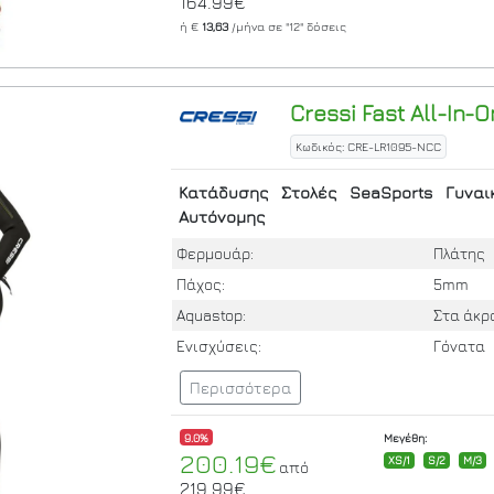
164.99€
ή €
13,63
/μήνα σε
"12"
δόσεις
Cressi
Fast All-In-
Κωδικός: CRE-LR1095-NCC
Κατάδυσης
Στολές
SeaSports
Γυναι
Αυτόνομης
Φερμουάρ:
Πλάτης
Πάχος:
5mm
Aquastop:
Στα άκρ
Ενισχύσεις:
Γόνατα
Περισσότερα
9.0%
Μεγέθη:
200.19€
XS/1
S/2
M/3
από
219.99€