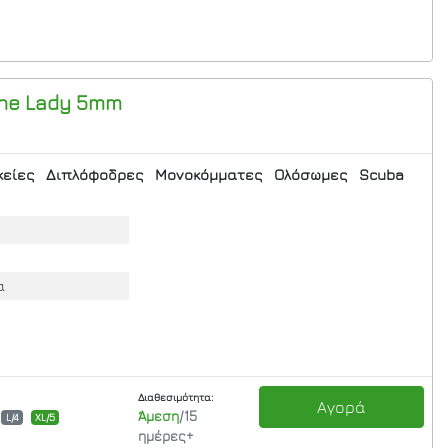
One Lady 5mm
κείες
Διπλόφοδρες
Μονοκόμματες
Ολόσωμες
Scuba
α
Διαθεσιμότητα:
Αγορά
Άμεση
/15
L/4
XL/5
ημέρες+