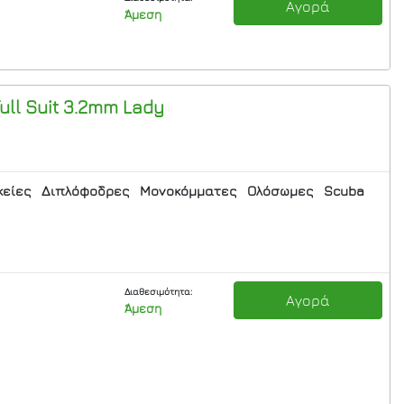
Αγορά
Άμεση
ull Suit 3.2mm Lady
κείες
Διπλόφοδρες
Μονοκόμματες
Ολόσωμες
Scuba
Διαθεσιμότητα:
Αγορά
Άμεση