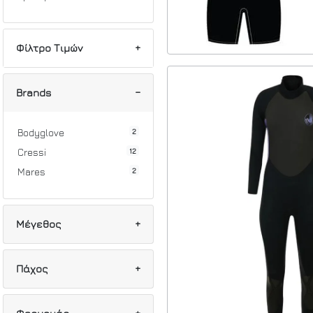
Φίλτρο Τιμών
Min
Max
Brands
2
Bodyglove
12
Cressi
2
Mares
Μέγεθος
5
XS/1
Πάχος
1
S
10
S/2
3
2mm