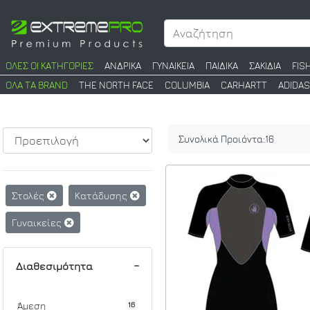
ΟΛΕΣ ΟΙ ΚΑΤΗΓΟΡΙΕΣ
ΑΝΔΡΙΚΑ
ΓΥΝΑΙΚΕΙΑ
ΠΑΙΔΙΚΑ
ΣΑΚΙΔΙΑ
FIS
ΟΛΑ ΤΑ BRAND
THE NORTH FACE
COLUMBIA
CARHARTT
ADIDAS
Συνολικά Προιόντα:
16
Στολές
Κατάδυσης
Γυναικείες
Διαθεσιμότητα
16
Άμεση