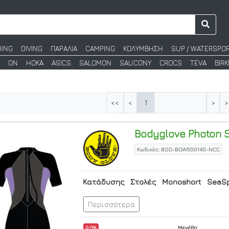
HING
DIVING
ΠΑΡΑΛΙΑ
CAMPING
ΚΟΛΥΜΒΗΣΗ
SUP / WATERSPO
ON
HOKA
ASICS
SALOMON
SAUCONY
CROCS
TEVA
BIR
1
<<
<
>
>
Bodyglove
Photon S
Κωδικός: BOD-BGWS00140-NCC
Κατάδυσης
Στολές
Monoshort
SeaSp
Περισσότερα
9.0%
Μεγέθη: