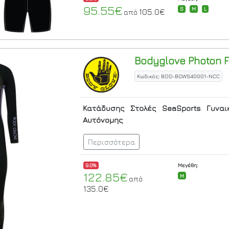
95.55€
S
M
L
105.0€
από
Bodyglove
Photon F
Κωδικός: BOD-BGWS40001-NCC
Κατάδυσης
Στολές
SeaSports
Γυναι
Αυτόνομης
Περισσότερα
9.0%
Μεγέθη:
122.85€
M
από
135.0€