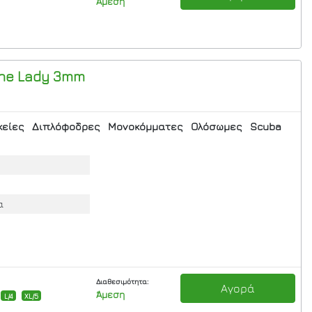
Άμεση
One Lady 3mm
κείες
Διπλόφοδρες
Μονοκόμματες
Ολόσωμες
Scuba
α
Διαθεσιμότητα:
Αγορά
Άμεση
L/4
XL/5