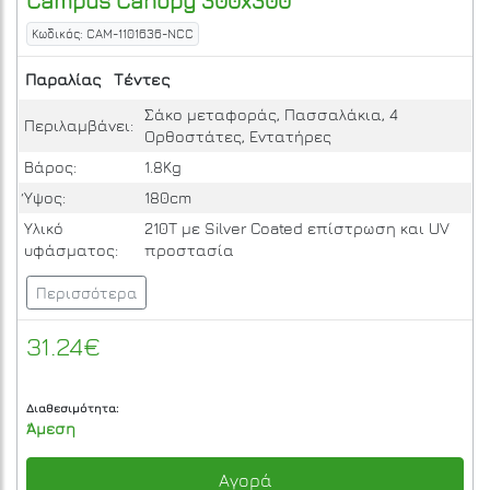
Campus
Canopy 300x300
Κωδικός: CAM-1101636-NCC
Παραλίας
Τέντες
Σάκο μεταφοράς, Πασσαλάκια, 4
Περιλαμβάνει:
Ορθοστάτες, Εντατήρες
Βάρος:
1.8Kg
Ύψος:
180cm
Υλικό
210Τ με Silver Coated επίστρωση και UV
υφάσματος:
προστασία
Περισσότερα
31.24€
Διαθεσιμότητα:
Άμεση
Αγορά