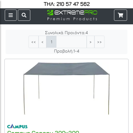
ΤΗΛ: 210 57 47 562
Συνολικά Προιόντα:
4
1
<<
<
>
>>
Προβολή:
1
-
4