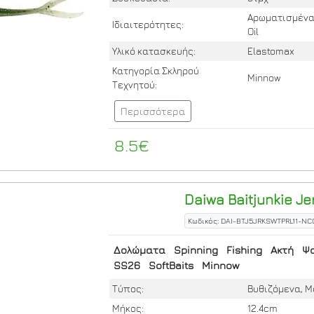
Αρωματισμένα 
Ιδιαιτερότητες:
Oil
Υλικό κατασκευής:
Elastomax
Κατηγορία Σκληρού
Minnow
Τεχνητού:
Περισσότερα
8.5€
Daiwa
Baitjunkie Jer
Κωδικός: DAI-BTJ5JRKSWTPRL11-NC
Δολώματα
Spinning
Fishing
Ακτή
Ψ
SS26
SoftBaits
Minnow
Τύπος:
Βυθιζόμενα, 
Μήκος:
12.4cm