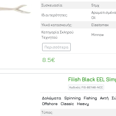
Συσκευασία:
5τμχ
Αρωματισμένα 
Ιδιαιτερότητες:
Oil
Υλικό κατασκευής:
Elastomax
Κατηγορία Σκληρού
Minnow
Τεχνητού:
Περισσότερα
8.5€
Fiiish
Black EEL Sim
Κωδικός: FIS-BE1148-NCC
Δολώματα
Spinning
Fishing
Ακτή
Σι
Offshore
Classic
Heavy
Τύπος: