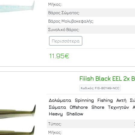
Μήκος:
Βάρος Σώματος:
Βάρος Μολυβοκεφαλής:
Συνολικό Βάρος:
Περισσότερα
11.95€
Fiiish
Black EEL 2x 
Κωδικός: FIS-BE1149-NCC
Δολώματα
Spinning
Fishing
Ακτή
Σι
Σώματα
Offshore
Shore
Τεχνητών
Α
Heavy
Shallow
Τύπος:
Μήκος: