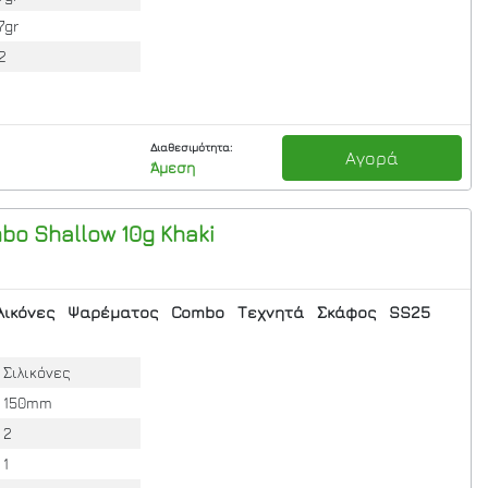
7gr
2
Διαθεσιμότητα:
Αγορά
Άμεση
bo Shallow 10g Khaki
λικόνες
Ψαρέματος
Combo
Τεχνητά
Σκάφος
SS25
Σιλικόνες
150mm
2
1