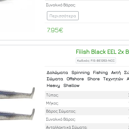
Συνολικό Βάρος:
Περισσότερα
7.95€
Fiiish
Black EEL 2x B
Κωδικός: FIS-BE1263-NCC
Δολώματα
Spinning
Fishing
Ακτή
Σι
Σώματα
Offshore
Shore
Τεχνητών
Α
Heavy
Shallow
Τύπος:
Μήκος:
Βάρος Σώματος:
Συνολικό Βάρος:
Ανταλλακτικά Σώματα: