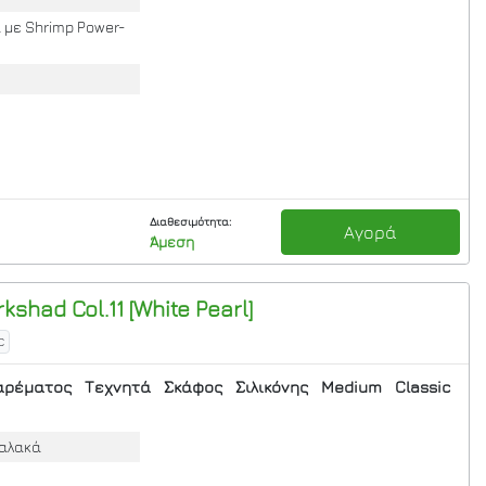
με Shrimp Power-
Διαθεσιμότητα:
Αγορά
Άμεση
kshad Col.11 [White Pearl]
C
αρέματος
Τεχνητά
Σκάφος
Σιλικόνης
Medium
Classic
Μαλακά