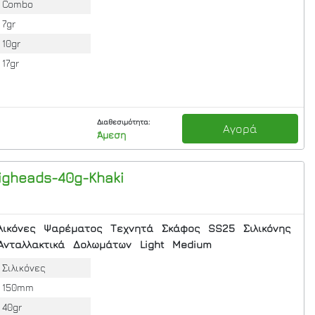
Combo
7gr
10gr
17gr
Διαθεσιμότητα:
Αγορά
Άμεση
Jigheads-40g-Khaki
λικόνες
Ψαρέματος
Τεχνητά
Σκάφος
SS25
Σιλικόνης
Ανταλλακτικά
Δολωμάτων
Light
Medium
Σιλικόνες
150mm
40gr