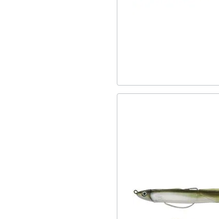
12
Search
81
Shore
238
Spinning
245
SS25
65
Offshore
94
Classic
16
Tenya
78
Light
25
Συρτή
16
Tai
72
Heavy
4
Καλαμαριέρες
17
Αρματωσιές
5
Jigging
8
Ζόκα
13
Καλαμαριέρες