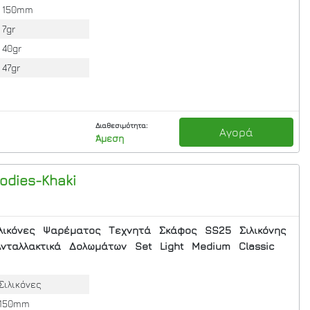
150mm
7gr
40gr
47gr
Διαθεσιμότητα:
Αγορά
Άμεση
Bodies-Khaki
λικόνες
Ψαρέματος
Τεχνητά
Σκάφος
SS25
Σιλικόνης
νταλλακτικά
Δολωμάτων
Set
Light
Medium
Classic
Σιλικόνες
150mm