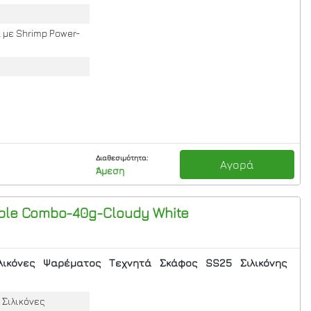
με Shrimp Power-
Διαθεσιμότητα:
Αγορά
Άμεση
ple Combo-40g-Cloudy White
λικόνες
Ψαρέματος
Τεχνητά
Σκάφος
SS25
Σιλικόνης
Σιλικόνες