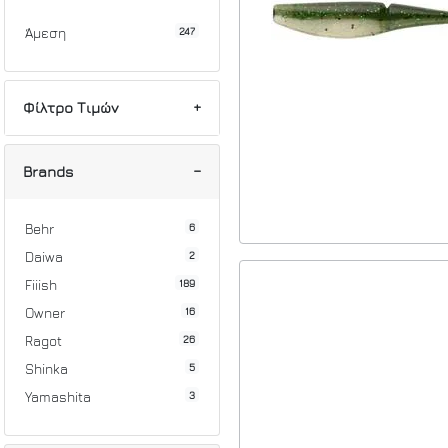
247
Άμεση
Φίλτρο Τιμών
Min
Max
Brands
6
Behr
2
Daiwa
189
Fiiish
16
Owner
26
Ragot
5
Shinka
3
Yamashita