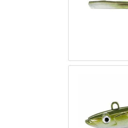
2
SS26
2
SoftBaits
2
Minnow