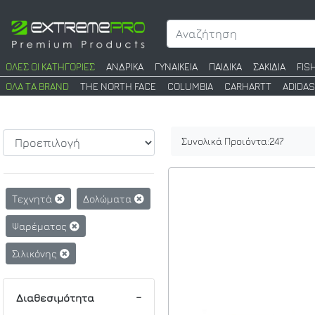
ΟΛΕΣ ΟΙ ΚΑΤΗΓΟΡΙΕΣ
ΑΝΔΡΙΚΑ
ΓΥΝΑΙΚΕΙΑ
ΠΑΙΔΙΚΑ
ΣΑΚΙΔΙΑ
FIS
ΟΛΑ ΤΑ BRAND
THE NORTH FACE
COLUMBIA
CARHARTT
ADIDAS
Συνολικά Προιόντα:
247
Τεχνητά
Δολώματα
Ψαρέματος
Σιλικόνης
Διαθεσιμότητα