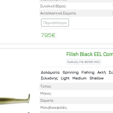
Συνολικό Βάρος:
Ανταλλακτικά Σώματα:
Περισσότερα
7.95€
Fiiish
Black EEL Com
Κωδικός: FIS-BE1251-NCC
Δολώματα
Spinning
Fishing
Ακτή
Σι
Σιλικόνης
Light
Medium
Shallow
Τύπος:
Μήκος:
Σώματα:
Μολυβοκεφαλές: