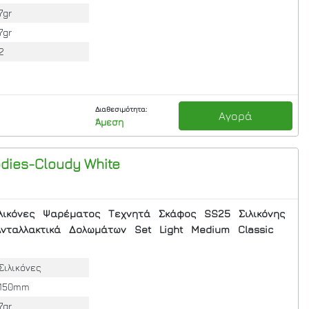
7gr
7gr
2
Διαθεσιμότητα:
Αγορά
Άμεση
odies-Cloudy White
λικόνες
Ψαρέματος
Τεχνητά
Σκάφος
SS25
Σιλικόνης
νταλλακτικά
Δολωμάτων
Set
Light
Medium
Classic
Σιλικόνες
150mm
7gr