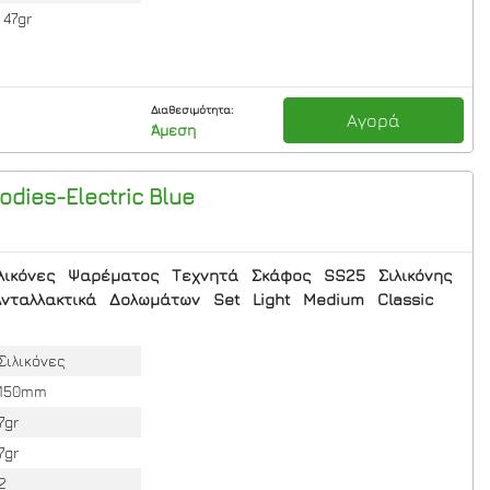
47gr
Διαθεσιμότητα:
Αγορά
Άμεση
odies-Electric Blue
λικόνες
Ψαρέματος
Τεχνητά
Σκάφος
SS25
Σιλικόνης
νταλλακτικά
Δολωμάτων
Set
Light
Medium
Classic
Σιλικόνες
150mm
7gr
7gr
2