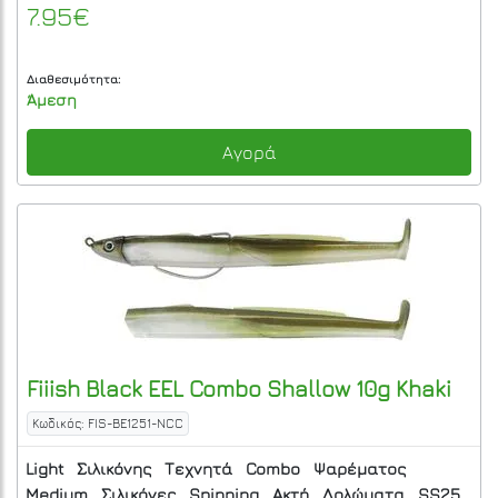
7.95€
Διαθεσιμότητα:
Άμεση
Αγορά
Fiiish
Black EEL Combo Shallow 10g Khaki
Κωδικός: FIS-BE1251-NCC
Light
Σιλικόνης
Τεχνητά
Combo
Ψαρέματος
Medium
Σιλικόνες
Spinning
Ακτή
Δολώματα
SS25