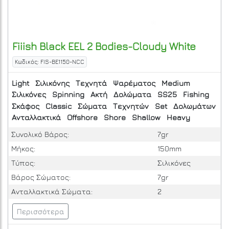
Fiiish
Black EEL 2 Bodies-Cloudy White
Κωδικός: FIS-BE1150-NCC
Light
Σιλικόνης
Τεχνητά
Ψαρέματος
Medium
Σιλικόνες
Spinning
Ακτή
Δολώματα
SS25
Fishing
Σκάφος
Classic
Σώματα
Τεχνητών
Set
Δολωμάτων
Ανταλλακτικά
Offshore
Shore
Shallow
Heavy
Συνολικό Βάρος:
7gr
Μήκος:
150mm
Τύπος:
Σιλικόνες
Βάρος Σώματος:
7gr
Ανταλλακτικά Σώματα:
2
Περισσότερα