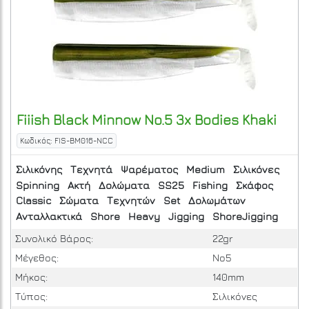
Fiiish
Black Minnow No.5 3x Bodies Khaki
Κωδικός: FIS-BM016-NCC
Σιλικόνης
Τεχνητά
Ψαρέματος
Medium
Σιλικόνες
Spinning
Ακτή
Δολώματα
SS25
Fishing
Σκάφος
Classic
Σώματα
Τεχνητών
Set
Δολωμάτων
Ανταλλακτικά
Shore
Heavy
Jigging
ShoreJigging
Συνολικό Βάρος:
22gr
Μέγεθος:
No5
Μήκος:
140mm
Τύπος:
Σιλικόνες