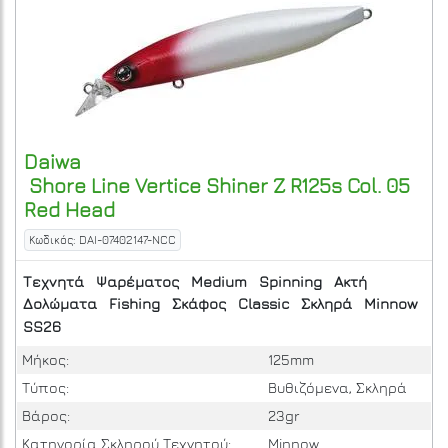
Daiwa
Shore Line Vertice Shiner Z R125s Col. 05
Red Head
Κωδικός: DAI-07402147-NCC
Τεχνητά
Ψαρέματος
Medium
Spinning
Ακτή
Δολώματα
Fishing
Σκάφος
Classic
Σκληρά
Minnow
SS26
Μήκος:
125mm
Τύπος:
Βυθιζόμενα, Σκληρά
Βάρος:
23gr
Κατηγορία Σκληρού Τεχνητού:
Minnow