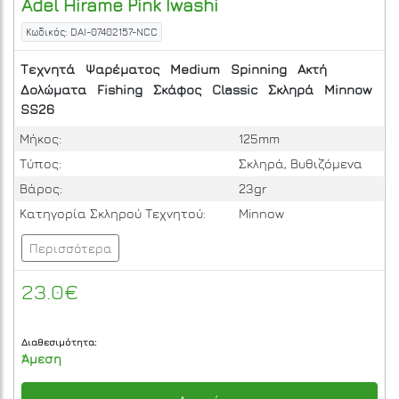
Adel Hirame Pink Iwashi
Κωδικός: DAI-07402157-NCC
Τεχνητά
Ψαρέματος
Medium
Spinning
Ακτή
Δολώματα
Fishing
Σκάφος
Classic
Σκληρά
Minnow
SS26
Μήκος:
125mm
Τύπος:
Σκληρά, Βυθιζόμενα
Βάρος:
23gr
Κατηγορία Σκληρού Τεχνητού:
Minnow
Περισσότερα
23.0€
Διαθεσιμότητα:
Άμεση