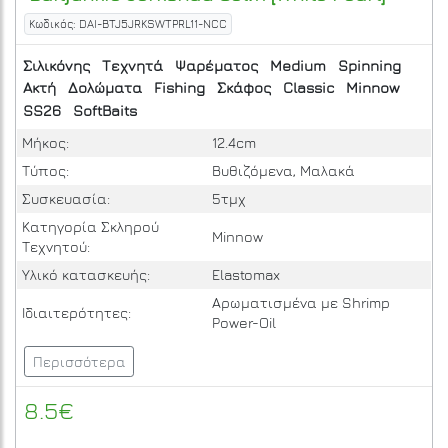
Κωδικός: DAI-BTJ5JRKSWTPRL11-NCC
Σιλικόνης
Τεχνητά
Ψαρέματος
Medium
Spinning
Ακτή
Δολώματα
Fishing
Σκάφος
Classic
Minnow
SS26
SoftBaits
Μήκος:
12.4cm
Τύπος:
Βυθιζόμενα, Μαλακά
Συσκευασία:
5τμχ
Κατηγορία Σκληρού
Minnow
Τεχνητού:
Υλικό κατασκευής:
Elastomax
Αρωματισμένα με Shrimp
Ιδιαιτερότητες:
Power-Oil
Περισσότερα
8.5€