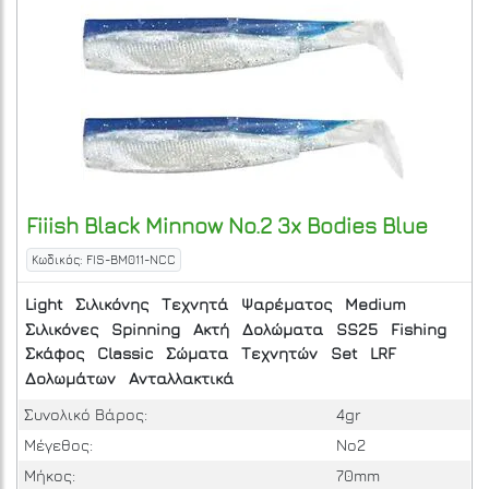
Fiiish
Black Minnow No.2 3x Bodies Blue
Κωδικός: FIS-BM011-NCC
Light
Σιλικόνης
Τεχνητά
Ψαρέματος
Medium
Σιλικόνες
Spinning
Ακτή
Δολώματα
SS25
Fishing
Σκάφος
Classic
Σώματα
Τεχνητών
Set
LRF
Δολωμάτων
Ανταλλακτικά
Συνολικό Βάρος:
4gr
Μέγεθος:
No2
Μήκος:
70mm