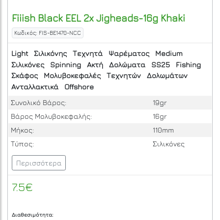
Fiiish
Black EEL 2x Jigheads-16g Khaki
Κωδικός: FIS-BE1470-NCC
Light
Σιλικόνης
Τεχνητά
Ψαρέματος
Medium
Σιλικόνες
Spinning
Ακτή
Δολώματα
SS25
Fishing
Σκάφος
Μολυβοκεφαλές
Τεχνητών
Δολωμάτων
Ανταλλακτικά
Offshore
Συνολικό Βάρος:
19gr
Βάρος Μολυβοκεφαλής:
16gr
Μήκος:
110mm
Τύπος:
Σιλικόνες
Περισσότερα
7.5€
Διαθεσιμότητα: