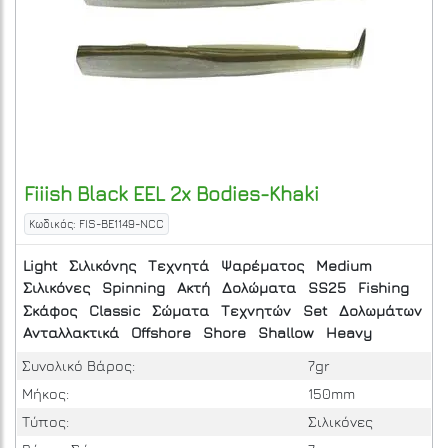
Fiiish
Black EEL 2x Bodies-Khaki
Κωδικός: FIS-BE1149-NCC
Light
Σιλικόνης
Τεχνητά
Ψαρέματος
Medium
Σιλικόνες
Spinning
Ακτή
Δολώματα
SS25
Fishing
Σκάφος
Classic
Σώματα
Τεχνητών
Set
Δολωμάτων
Ανταλλακτικά
Offshore
Shore
Shallow
Heavy
Συνολικό Βάρος:
7gr
Μήκος:
150mm
Τύπος:
Σιλικόνες