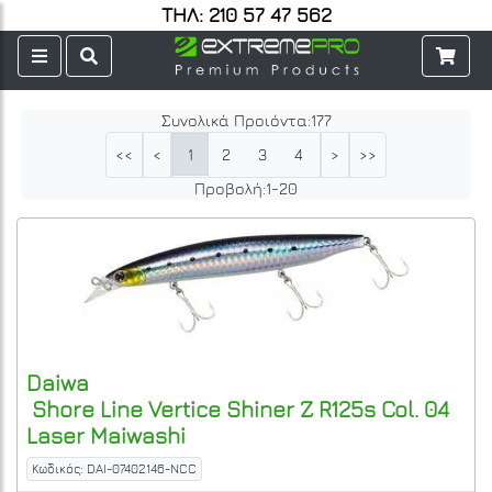
ΤΗΛ: 210 57 47 562
Συνολικά Προιόντα:
177
1
2
3
4
5
6
7
8
9
<<
<
>
>>
Προβολή:
1
-
20
Daiwa
Shore Line Vertice Shiner Z R125s Col. 04
Laser Maiwashi
Κωδικός: DAI-07402146-NCC