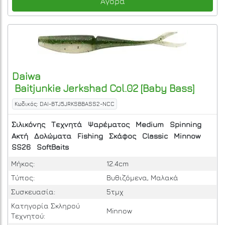
Αγορά
Daiwa
Baitjunkie Jerkshad Col.02 [Baby Bass]
Κωδικός: DAI-BTJ5JRKSBBASS2-NCC
Σιλικόνης
Τεχνητά
Ψαρέματος
Medium
Spinning
Ακτή
Δολώματα
Fishing
Σκάφος
Classic
Minnow
SS26
SoftBaits
Μήκος:
12.4cm
Τύπος:
Βυθιζόμενα, Μαλακά
Συσκευασία:
5τμχ
Κατηγορία Σκληρού
Minnow
Τεχνητού: