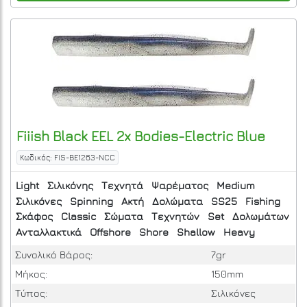
Fiiish
Black EEL 2x Bodies-Electric Blue
Κωδικός: FIS-BE1263-NCC
Light
Σιλικόνης
Τεχνητά
Ψαρέματος
Medium
Σιλικόνες
Spinning
Ακτή
Δολώματα
SS25
Fishing
Σκάφος
Classic
Σώματα
Τεχνητών
Set
Δολωμάτων
Ανταλλακτικά
Offshore
Shore
Shallow
Heavy
Συνολικό Βάρος:
7gr
Μήκος:
150mm
Τύπος:
Σιλικόνες