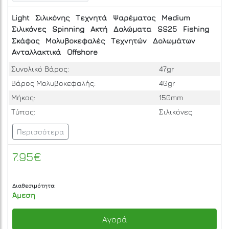
Light
Σιλικόνης
Τεχνητά
Ψαρέματος
Medium
Σιλικόνες
Spinning
Ακτή
Δολώματα
SS25
Fishing
Σκάφος
Μολυβοκεφαλές
Τεχνητών
Δολωμάτων
Ανταλλακτικά
Offshore
Συνολικό Βάρος:
47gr
Βάρος Μολυβοκεφαλής:
40gr
Μήκος:
150mm
Τύπος:
Σιλικόνες
Περισσότερα
7.95€
Διαθεσιμότητα:
Άμεση
Αγορά