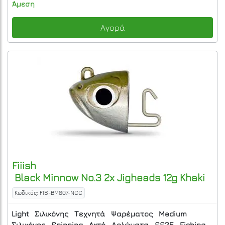
Άμεση
Αγορά
Fiiish
Black Minnow No.3 2x Jigheads 12g Khaki
Κωδικός: FIS-BM007-NCC
Light
Σιλικόνης
Τεχνητά
Ψαρέματος
Medium
Σιλικόνες
Spinning
Ακτή
Δολώματα
SS25
Fishing